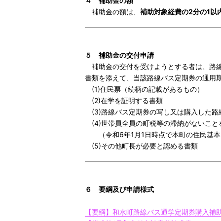
４ 補助金の額
補助金の額は、
補助対象経費の2分の1以内
５ 補助金の交付申請
補助金の交付を受けようとする者は、路線
書類を添えて、当該路線バス定期券の通用
(1)住民票（続柄の記載があるもの）
(2)在学を証明する書類
(3)路線バス定期券の写し又は購入した
(4)世帯員全員の町税等の滞納がないこと
（令和6年1月1日時点で本町の住民基本
(5)その他町長が必要と認める書類
６ 要綱及び申請様式
【要綱】和水町路線バス通学定期券購入補