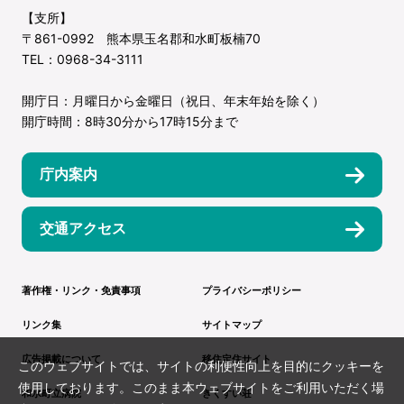
【支所】
〒861-0992 熊本県玉名郡和水町板楠70
TEL：0968-34-3111
開庁日：月曜日から金曜日（祝日、年末年始を除く）
開庁時間：8時30分から17時15分まで
庁内案内
交通アクセス
著作権・リンク・免責事項
プライバシーポリシー
リンク集
サイトマップ
広告掲載について
移住定住サイト
このウェブサイトでは、サイトの利便性向上を目的にクッキーを
使用しております。このまま本ウェブサイトをご利用いただく場
和水町立病院
きくすい荘