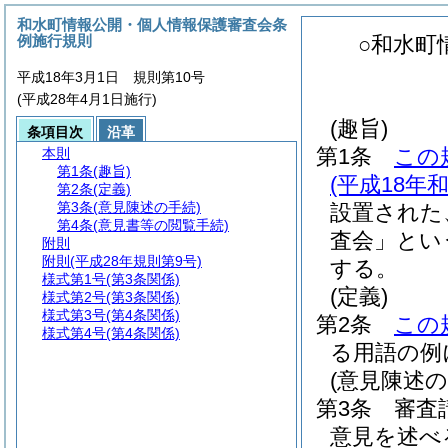
和水町情報公開・個人情報保護審査会条
例施行規則
○和水町
平成18年3月1日 規則第10号
(平成28年4月1日施行)
(趣旨)
条項目次
沿革
第1条
この
本則
第1条
(趣旨)
(平成18年
第2条
(定義)
第3条
(意見陳述の手続)
設置された
第4条
(意見書等の閲覧手続)
査会」とい
附則
附則
(平成28年規則第9号)
する。
様式第1号
(第3条関係)
(定義)
様式第2号
(第3条関係)
様式第3号
(第4条関係)
第2条
この
様式第4号
(第4条関係)
る用語の例
(意見陳述の
第3条
審査
意見を述べ