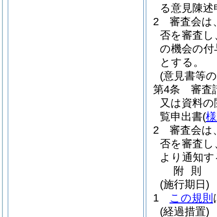
る意見陳述
2
審査会は
否を審査し
の機会の付
とする。
(意見書等の
第4条
審査
又は資料の
覧申出書
(
様
2
審査会は
否を審査し
より通知す
附
則
(施行期日)
1
この規則
(経過措置)