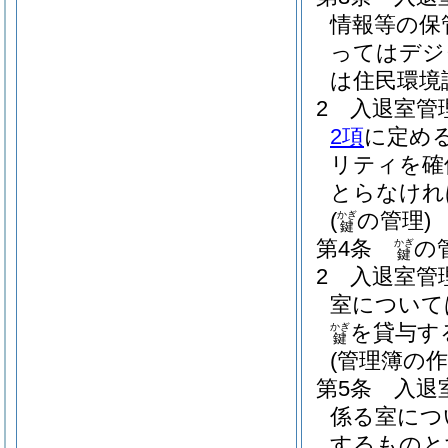
情報等の保
ってはデジ
は住民環境
2
入退室管
2項
に定め
リティを確
とらなけれ
(
の管理)
かぎ
鍵
第4条
の
かぎ
鍵
2
入退室管
室について
を貸与す
かぎ
鍵
(管理簿の作
第5条
入退
係る室につ
するものと