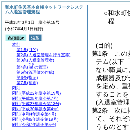
和水町住民基本台帳ネットワークシステ
ム入退室管理規程
○和水町
程
平成18年3月1日 訓令第15号
(令和7年4月1日施行)
条項目次
沿革
(目的)
本則
第1条
(目的)
第1条
この
第2条
(入退室管理を行う室等)
第3条
(入退室管理者)
テム
(以下
かぎ
第4条
(
の管理)
鍵
ない職員に
第5条
(管理簿の作成)
成機器及び
第6条
(指示)
第7条
(補則)
を定め、重
附則
することを
附則
(平成22年訓令第19号)
附則
(平成25年訓令第7号)
(入退室管理
附則
(平成27年訓令第13号)
附則
(平成30年訓令第4号)
第2条
次に
附則
(令和4年訓令第4号)
て、それぞ
附則
(令和5年訓令第19号)
附則
(令和7年訓令第5号)
うものとす