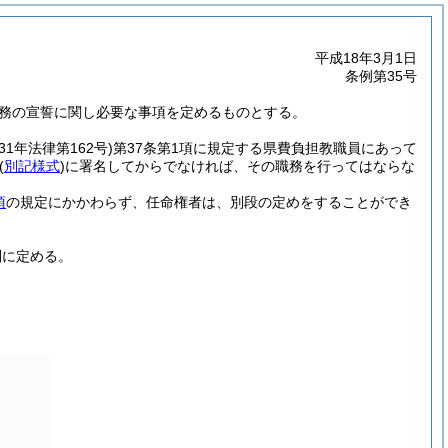
平成18年3月1日
条例第35号
服務の宣誓に関し必要な事項を定めるものとする。
31年法律第162号)
第37条第1項に規定する県費負担教職員にあって
(
別記様式
)
に署名してからでなければ、その職務を行ってはならな
項
の規定にかかわらず、任命権者は、別段の定めをすることができ
別に定める。