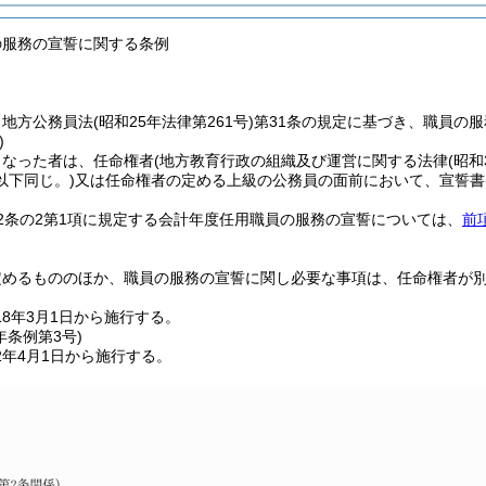
の服務の宣誓に関する条例
、地方公務員法
(昭和25年法律第261号)
第31条の規定に基づき、職員の
)
となった者は、任命権者
(地方教育行政の組織及び運営に関する法律
(昭和
以下同じ。)
又は任命権者の定める上級の公務員の面前において、宣誓書
2条の2第1項に規定する会計年度任用職員の服務の宣誓については、
前
定めるもののほか、職員の服務の宣誓に関し必要な事項は、任命権者が
8年3月1日から施行する。
年
条例第3号)
2年4月1日から施行する。