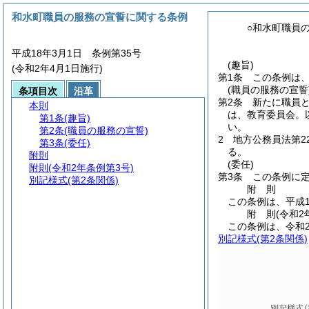
和水町職員の服務の宣誓に関する条例
○和水町職員
平成18年3月1日 条例第35号
(趣旨)
(令和2年4月1日施行)
第1条
この条例は
(職員の服務の宣誓
条項目次
沿革
第2条
新たに職員
本則
は、教育委員会。
第1条
(趣旨)
い。
第2条
(職員の服務の宣誓)
2
地方公務員法第2
第3条
(委任)
る。
附則
(委任)
附則
(令和2年条例第3号)
第3条
この条例に
別記様式
(第2条関係)
附
則
この条例は、平成1
附
則
(令和2
この条例は、令和
別記様式
(第2条関係)