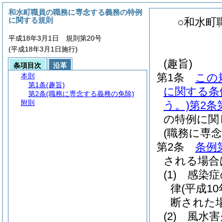
和水町職員の職務に専念する義務の特例
に関する規則
○和水町
平成18年3月1日 規則第20号
(平成18年3月1日施行)
(趣旨)
条項目次
沿革
第1条
この
本則
第1条
(趣旨)
に関する条
第2条
(職務に専念する義務の免除)
附則
う。)
第2条
の特例に関
(職務に専
第2条
条例
される場合
(1)
感染症
律
(平成10
断された
(2)
風水害