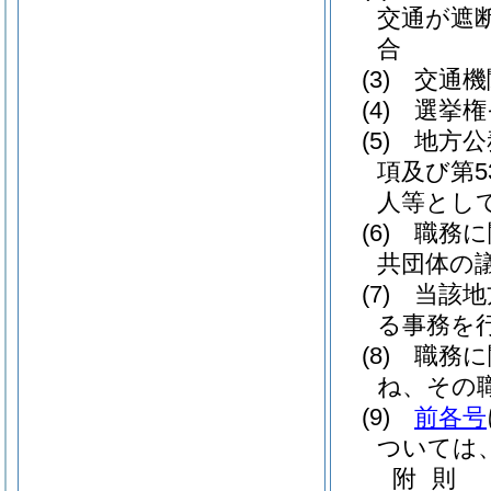
交通が遮
合
(3)
交通機
(4)
選挙権
(5)
地方公
項及び第
人等とし
(6)
職務に
共団体の
(7)
当該地
る事務を
(8)
職務に
ね、その
(9)
前各号
ついては
附
則