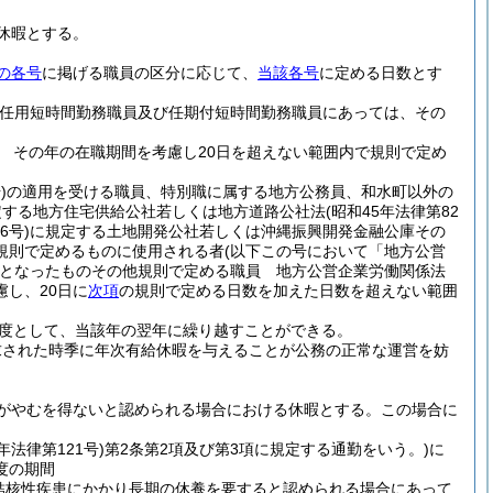
休暇とする。
の各号
に掲げる職員の区分に応じて、
当該各号
に定める日数とす
再任用短時間勤務職員及び任期付短時間勤務職員にあっては、その
 その年の在職期間を考慮し20日を超えない範囲内で規則で定め
)
の適用を受ける職員、特別職に属する地方公務員、和水町以外の
定する地方住宅供給公社若しくは地方道路公社法
(昭和45年法律第82
6号)
に規定する土地開発公社若しくは沖縄振興開発金融公庫その
規則で定めるものに使用される者
(以下この号において「地方公営
となったものその他規則で定める職員 地方公営企業労働関係法
し、20日に
次項
の規則で定める日数を加えた日数を超えない範囲
度として、当該年の翌年に繰り越すことができる。
求された時季に年次有給休暇を与えることが公務の正常な運営を妨
がやむを得ないと認められる場合における休暇とする。
この場合に
年法律第121号)
第2条第2項及び第3項に規定する通勤をいう。)
に
度の期間
結核性疾患にかかり長期の休養を要すると認められる場合にあって