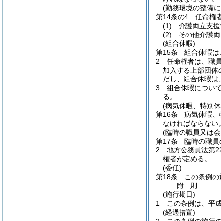
(勤務環境の整備に
第14条の4
任命権
(1)
介護両立支援
(2)
その他介護両
(組合休暇)
第15条
組合休暇は
2
任命権者は、職
加入する上部団体
だし、組合休暇は
3
組合休暇につい
る。
(病気休暇、特別
第16条
病気休暇、
なければならない
(臨時の職員又は
第17条
臨時の職員
2
地方公務員法第2
権者が定める。
(委任)
第18条
この条例の
附
則
(施行期日)
1
この条例は、平成
(経過措置)