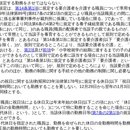
規定する勤務をさせてはならない。
規定は、
第14条第1項
に規定する要介護者を介護する職員について準用
29年法律第89号)
第817条の2第1項の規定により職員が当該職員との間
求に係る家事審判事件が裁判所に係属している場合に限る。)
であって、
3号の規定により同法第6条の4第2号に規定する養子縁組里親である職員
条において同じ。)
のある職員
(職員の配偶者で当該子の親であるものが
いて常態として当該子を養育することができるものとして規則で定める
子を養育」とあるのは「第14条第1項に規定する要介護者
(以下「要介護
を除く。)
が、規則で定めるところにより、当該要介護者を介護」と、「
おける」と、
第2項
及び
前項
中「小学校就学の始期に達するまでの子の
とができるものとして規則で定める者に該当する場合における当該職員
」とあるのは「第14条第1項に規定する要介護者
(以下「要介護者」とい
以下この項において同じ。)
が、規則で定めるところにより、当該要介護
るもののほか、勤務の制限に関する手続その他の勤務の制限に関し必要
民の祝日に関する法律
(昭和23年法律第178号)
に規定する休日
(以下「祝
務時間においても勤務することを要しない。
12月29日から翌年の1月3
同様とする。
、職員に祝日法による休日又は年末年始の休日
(以下この項において「休
日の全勤務時間」という。)
について特に勤務することを命じた場合に
代休日」という。)
として、当該休日後の勤務日等
(
第7条の2第1項
の規
とができる。
り代休日を指定された職員は、勤務を命ぜられた休日の全勤務時間を勤
正規の勤務時間においても勤務することを要しない。