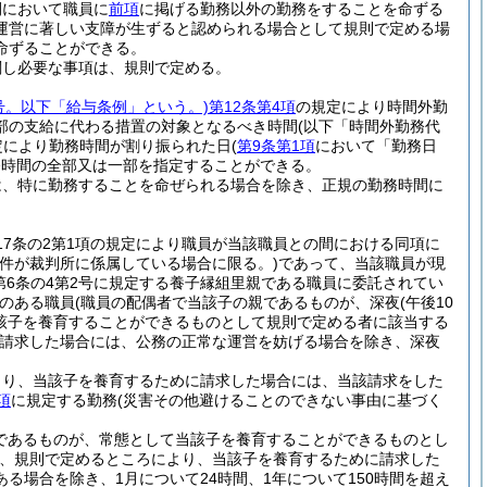
間において職員に
前項
に掲げる勤務以外の勤務をすることを命ずる
運営に著しい支障が生ずると認められる場合として規則で定める場
命ずることができる。
関し必要な事項は、規則で定める。
6号。以下「給与条例」という。)
第12条第4項
の規定により時間外勤
部の支給に代わる措置の対象となるべき時間
(以下「時間外勤務代
定により勤務時間が割り振られた日
(
第9条第1項
において「勤務日
務時間の全部又は一部を指定することができる。
は、特に勤務することを命ぜられる場合を除き、正規の勤務時間に
17条の2第1項の規定により職員が当該職員との間における同項に
事件が裁判所に係属している場合に限る。)
であって、当該職員が現
法第6条の4第2号に規定する養子縁組里親である職員に委託されてい
のある職員
(職員の配偶者で当該子の親であるものが、深夜
(午後10
該子を養育することができるものとして規則で定める者に該当する
請求した場合には、公務の正常な運営を妨げる場合を除き、深夜
より、当該子を養育するために請求した場合には、当該請求をした
項
に規定する勤務
(災害その他避けることのできない事由に基づく
であるものが、常態として当該子を養育することができるものとし
、規則で定めるところにより、当該子を養育するために請求した
場合を除き、1月について24時間、1年について150時間を超え