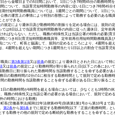
日から金曜日までの5日間において、1日につき7時間45分の勤務時間
期間について、当該育児短時間勤務等の内容に従い1日につき7時間45
任期付短時間勤務職員については、1週間ごとの期間について、1日につ
、公務の運営上の事情により特別の形態によって勤務する必要のある職
ことができる。
項
の規定により週休日及び勤務時間の割振りを定める場合には、規則の定
っては8日以上で当該育児短時間勤務等の内容に従った週休日、定年前
ければならない。
ただし、職務の特殊性又は当該公署の特殊の必要
(育
期間につき8日
(育児短時間勤務職員等、定年前再任用短時間勤務職員及び
員について、町長と協議して、規則の定めるところにより、4週間を超え
は、4週間を超えない期間につき1週間当たり1日以上の割合で当該育児
、職員に
第3条第1項
又は
前条
の規定により週休日とされた日において特
項
又は
前条
の規定により勤務時間が割り振られた日
(以下この条におい
該勤務日に割り振られた勤務時間を当該勤務することを命ずる必要があ
勤務日の勤務時間の2分の1に相当する勤務時間として規則で定める勤務
時間の勤務時間を当該勤務することを命ずる必要がある日に割り振るこ
、1日の勤務時間が6時間を超える場合においては、少なくとも1時間の
は、職務の特殊性又は当該公署の必要がある場合において、規則で定め
外の時間における勤務)
、町長
(労働基準法
(昭和22年法律第49号)
別表第1第1号から第10号まで
、
第2条
から
第5条
までに規定する勤務時間
(以下「正規の勤務時間」と
とする勤務その他の規則で定める断続的な勤務をすることを命ずること