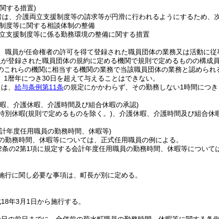
関する措置)
者は、介護両立支援制度等の請求等が円滑に行われるようにするため、
制度等に関する相談体制の整備
立支援制度等に係る勤務環境の整備に関する措置
、職員が任命権者の許可を得て登録された職員団体の業務又は活動に従
員が登録された職員団体の規約に定める機関で規則で定めるものの構成
のこれらの機関に相当する機関の業務で当該職員団体の業務と認められ
、1暦年につき30日を超えて与えることはできない。
ては、
給与条例第11条
の規定にかかわらず、その勤務しない1時間につき
休暇、介護休暇、介護時間及び組合休暇の承認)
特別休暇
(規則で定めるものを除く。)
、介護休暇、介護時間及び組合休
。
会計年度任用職員の勤務時間、休暇等)
の勤務時間、休暇等については、正式任用職員の例による。
2条の2第1項に規定する会計年度任用職員の勤務時間、休暇等につい
施行に関し必要な事項は、町長が別に定める。
18年3月1日から施行する。