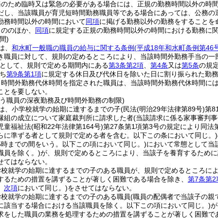
務のため臨時又は緊急の必要がある場合には、正規の勤務時間以外の時
だし、当該職員が育児短時間勤務職員等である場合にあっては、公務の
勤務時間以外の時間において
同項
に掲げる勤務以外の勤務をすることを
もののほか、
同項
に規定する正規の勤務時間以外の時間における勤務に
間)
は、
和水町一般職の職員の給与に関する条例
(平成18年和水町条例第4
き職員に対して、規則の定めるところにより、当該時間外勤務手当の一
として、規則で定める期間内にある
第3条第2項
、
第4条
又は
第5条
の規
ち
第9条第1項
に規定する休日及び代休日を除いた日に割り振られた勤
り時間外勤務代休時間を指定された職員は、当該時間外勤務代休時間に
ことを要しない。
行う職員の深夜勤務及び時間外勤務の制限)
は、小学校就学の始期に達するまでの子
(民法
(明治29年法律第89号)
第8
縁組の成立について家庭裁判所に請求した者
(当該請求に係る家事審判
児童福祉法
(昭和22年法律第164号)
第27条第1項第3号の規定により同
らに準ずる者として規則で定める者を含む。以下この条において同じ。)
5時までの間をいう。以下この項において同じ。)
において常態として当
職員を除く。)
が、規則で定めるところにより、当該子を養育するために
せてはならない。
学校就学の始期に達するまでの子のある職員が、規則で定めるところに
するための措置を講ずることが著しく困難である場合を除き、
第7条第2
。
次項
において同じ。)
をさせてはならない。
学校就学の始期に達するまでの子のある職員
(職員の配偶者で当該子の親
に該当する場合における当該職員を除く。以下この項において同じ。)
が
求をした職員の業務を処理するための措置を講ずることが著しく困難である