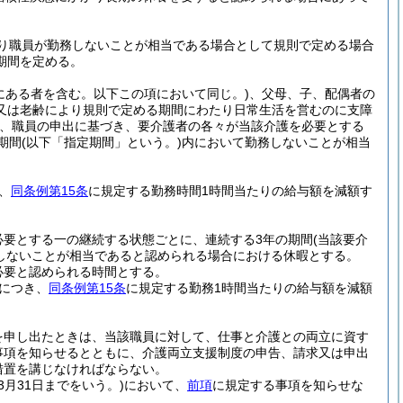
り職員が勤務しないことが相当である場合として規則で定める場合
期間を定める。
にある者を含む。以下この項において同じ。)
、父母、子、配偶者の
又は老齢により規則で定める期間にわたり日常生活を営むのに支障
、職員の申出に基づき、要介護者の各々が当該介護を必要とする
期間
(以下「指定期間」という。)
内において勤務しないことが相当
、
同条例第15条
に規定する勤務時間1時間当たりの給与額を減額す
必要とする一の継続する状態ごとに、連続する3年の期間
(当該要介
しないことが相当であると認められる場合における休暇とする。
必要と認められる時間とする。
につき、
同条例第15条
に規定する勤務1時間当たりの給与額を減額
を申し出たときは、当該職員に対して、仕事と介護との両立に資す
事項を知らせるとともに、介護両立支援制度の申告、請求又は申出
措置を講じなければならない。
3月31日までをいう。)
において、
前項
に規定する事項を知らせな