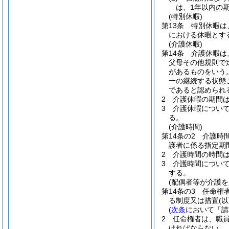
は、1年以内の期
(特別休暇)
第13条
特別休暇は
における休暇とす
(介護休暇)
第14条
介護休暇は
父母その他規則で
があるものをいう
一の継続する状態
であると認められ
2
介護休暇の期間
3
介護休暇につい
る。
(介護時間)
第14条の2
介護時
護者に係る指定期
2
介護時間の時間
3
介護時間につい
する。
(配偶者等が介護
第14条の3
任命権
る制度又は措置
(
(
次条
において「請
2
任命権者は、職員
ければならない。