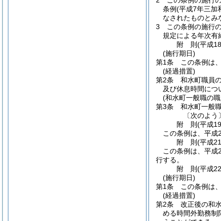
2
この条例の施行
条例
(平成7年三加
なされたものとみ
3
この条例の施行
規定による年次有
附
則
(平成1
(施行期日)
第1条
この条例は、
(経過措置)
第2条
和水町職員
及び休息時間につ
(和水町一般職の
第3条
和水町一般
〔次のよう
附
則
(平成1
この条例は、平成2
附
則
(平成2
この条例は、平成2
行する。
附
則
(平成2
(施行期日)
第1条
この条例は、
(経過措置)
第2条
改正後の和水
める時間外勤務制