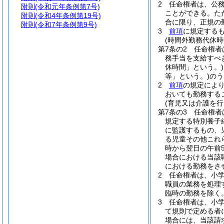
2
任命権者は、公
附則
(令和元年条例第7号)
ことができる。
た
附則
(令和4年条例第19号)
合に限り、正規の
附則
(令和7年条例第9号)
3
前項
に規定する
(時間外勤務代休時
第7条の2
任命権者
務手当を支給すべ
休時間」という。)
等」という。)
のう
2
前項
の規定によ
おいても勤務する
(育児又は介護を
第7条の3
任命権者
規定する特別養子
に監護するもの、
る児童その他これ
時から翌日の午前
場合における当該
における勤務をさ
2
任命権者は、小
職員の業務を処理
臨時の勤務を除く
3
任命権者は、小
て規則で定める者
場合には、当該請