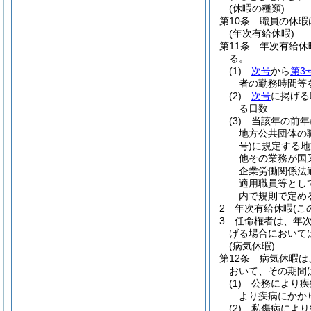
(休暇の種類)
第10条
職員の休暇
(年次有給休暇)
第11条
年次有給休
る。
(1)
次号
から
第3
者の勤務時間等
(2)
次号
に掲げる
る日数
(3)
当該年の前年
地方公共団体の
号)
に規定する地
他その業務が国
企業労働関係法
適用職員等とし
内で規則で定め
2
年次有給休暇
(
3
任命権者は、年
げる場合において
(病気休暇)
第12条
病気休暇は
おいて、その期間
(1)
公務により疾
より疾病にかか
(2)
私傷病により