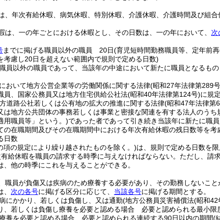
は、年次有給休暇、病気休暇、特別休暇、介護休暇、介護時間及び組合
暇は、一の年ごとにおける休暇とし、その日数は、一の年において、
次
号
までに掲げる職員以外の職員 20日
(育児短時間勤務職員等、定年前
を考慮し20日を超えない範囲内で規則で定める日数)
職員以外の職員であって、当該年の中途において新たに職員となるもの
において地方公営企業等の労働関係に関する法律
(昭和27年法律第289号
職員、国家公務員又は地方住宅供給公社法
(昭和40年法律第124号)
に規
方道路公社若しくは公有地の拡大の推進に関する法律
(昭和47年法律第6
又は地方公共団体の事務若しくは事業と密接な関連を有する法人のうち
適用職員等」という。)
であった者であって引き続き当該年に新たに職員
ての在職期間及びその在職期間中における年次有給休暇の残日数等を考慮
る日数
この項の規定により繰り越されたものを除く。)
は、規則で定める日数を限
次有給休暇を職員の請求する時季に与えなければならない。
ただし、請
は、他の時季にこれを与えることができる。
、職員が負傷又は疾病のため療養する必要があり、その勤務しないこと
は、
次の各号
に掲げる区分に応じて、
当該各号
に掲げる期間とする。
病にかかり、若しくは負傷し、又は通勤
(地方公務員災害補償法
(昭和42
り、若しくは負傷し療養を必要と認める場合 必要と認められる最小限
療養を必要と認める場合 必要と認められる連続する90日以内の期間
(