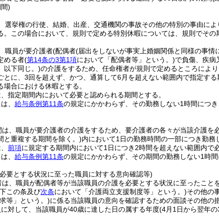
間)
、選挙権の行使、結婚、出産、交通機関の事故その他の特別の事由によ
る。
この場合において、規則で定める特別休暇については、規則でその
、職員が要介護者
(配偶者
(届出をしないが事実上婚姻関係と同様の事情
定める者
(
第14条の3第1項
において「配偶者等」という。)
で負傷、疾病
。以下同じ。)
の介護をするため、任命権者が規則で定めるところにより
ごとに、3回を超えず、かつ、通算して6月を超えない範囲内で指定する
る場合における休暇とする。
は、指定期間内において必要と認められる期間とする。
ては、
給与条例第11条
の規定にかかわらず、その勤務しない1時間につき
間は、職員が要介護者の介護をするため、要介護者の各々が当該介護を
間と重複する期間を除く。)
内において1日の勤務時間の一部につき勤務
は、
前項
に規定する期間内において1日につき2時間を超えない範囲内で
ては、
給与条例第11条
の規定にかかわらず、その期間の勤務しない1時間
を必要とする状況に至った職員に対する意向確認等)
者は、職員が配偶者等が当該職員の介護を必要とする状況に至ったこと
以下この条及び
次条
において「介護両立支援制度等」という。)
その他の
求等」という。)
に係る当該職員の意向を確認するための面談その他の
に対して、当該職員が40歳に達した日の属する年度
(4月1日から翌年の