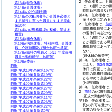
2
任命権者は、月曜
第13条
(特別休暇)
は、1週間ごとの
第14条
(介護休暇)
時間勤務職員及び
第14条の2
(介護時間)
第4条
任命権者は
第14条の3
(配偶者等が介護を必要と
振りを別に定める
する状況に至った職員に対する意向
2
任命権者は、
前
確認等)
間勤務職員等にあ
第14条の4
(勤務環境の整備に関する
の週休日)
を設けな
措置)
り、4週間ごとの
第15条
(組合休暇)
とが困難である職
第16条
(病気休暇、特別休暇、介護休
務職員等にあって
暇、介護時間及び組合休暇の承認)
ない。
第17条
(臨時の職員又は会計年度任用
(週休日の振替等)
職員の勤務時間、休暇等)
第5条
任命権者は
第18条
(委任)
により、
第3条第2
附則
休日に変更して当
附則
(平成18年条例第167号)
時間の勤務時間
(
附則
(平成19年条例第19号)
とをやめて当該4
附則
(平成21年条例第22号)
(休憩時間)
附則
(平成22年条例第10号)
第6条
任命権者は
附則
(平成23年条例第27号)
2
前項
の休憩時間
附則
(平成25年条例第29号)
(正規の勤務時間以
附則
(平成26年条例第11号)
第7条
任命権者は
附則
(平成27年条例第26号)
長)
の許可を受けて
附則
(平成28年条例第22号)
文書の収受を目的
附則
(平成31年条例第2号)