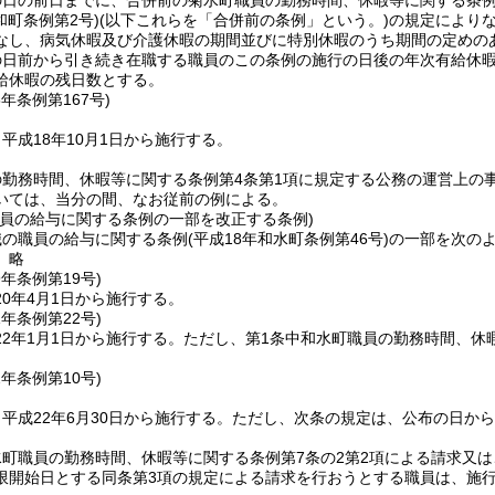
の日の前日までに、合併前の菊水町職員の勤務時間、休暇等に関する条
和町条例第2号)
(以下これらを「合併前の条例」という。)
の規定により
なし、病気休暇及び介護休暇の期間並びに特別休暇のうち期間の定めの
の日前から引き続き在職する職員のこの条例の施行の日後の年次有給休
給休暇の残日数とする。
8年
条例第167号)
平成18年10月1日から施行する。
の勤務時間、休暇等に関する条例第4条第1項に規定する公務の運営上の
いては、当分の間、なお従前の例による。
職員の給与に関する条例の一部を改正する条例)
職の職員の給与に関する条例
(平成18年和水町条例第46号)
の一部を次の
〕略
9年
条例第19号)
0年4月1日から施行する。
1年
条例第22号)
2年1月1日から施行する。
ただし、第1条中和水町職員の勤務時間、休暇
2年
条例第10号)
平成22年6月30日から施行する。
ただし、次条の規定は、公布の日から
町職員の勤務時間、休暇等に関する条例第7条の2第2項による請求又
限開始日とする同条第3項の規定による請求を行おうとする職員は、施