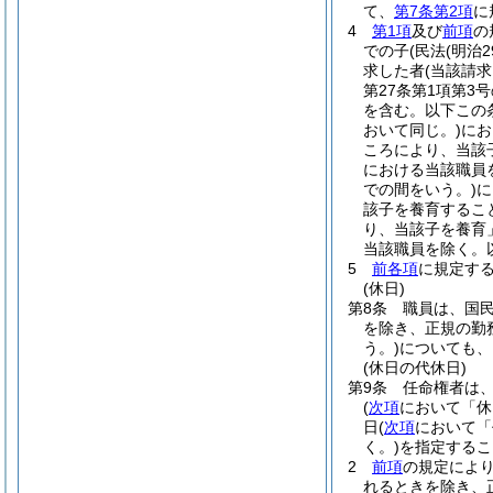
て、
第7条第2項
に
4
第1項
及び
前項
の
での子
(民法
(明治
求した者
(当該請
第27条第1項第
を含む。以下この
おいて同じ。)
にお
ころにより、当該
における当該職員
での間をいう。)
に
該子を養育するこ
り、当該子を養育
当該職員を除く。
5
前各項
に規定す
(休日)
第8条
職員は、国
を除き、正規の勤
う。)
についても、
(休日の代休日)
第9条
任命権者は
(
次項
において「休
日
(
次項
において「
く。)
を指定するこ
2
前項
の規定によ
れるときを除き、