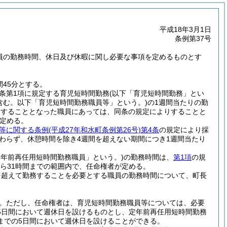
平成18年3月1日
条例第37号
職員の勤務時間、休日及び休暇に関し必要な事項を定めるものとす
45分とする。
同条第1項に規定する育児短時間勤務
(以下「育児短時間勤務」とい
含む。以下「育児短時間勤務職員等」という。)
の1週間当たりの勤
務をすることとなった職員にあっては、同条の規定によりすることと
定める。
等に関する条例
(平成27年和水町条例第26号)
第4条
の規定により採
わらず、休憩時間を除き4週間を超えない期間につき1週間当たり
定年前再任用短時間勤務職員」という。)
の勤務時間は、
第1項
の規
から31時間までの範囲内で、任命権者が定める。
を超えて勤務することを必要とする職員の勤務時間について、町長
。
ただし、任命権者は、育児短時間勤務職員等については、必要
5日間において週休日を設けるものとし、定年前再任用短時間勤務
までの5日間において週休日を設けることができる。