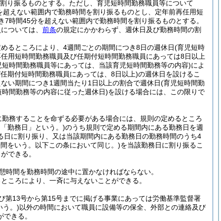
を割り振るものとする。
ただし、育児短時間勤務職員等について
分を超えない範囲内で勤務時間を割り振るものとし、定年前再任用短
き7時間45分を超えない範囲内で勤務時間を割り振るものとする。
員については、
前条
の規定にかかわらず、週休日及び勤務時間の割
めるところにより、4週間ごとの期間につき8日の週休日
(育児短時
再任用短時間勤務職員及び任期付短時間勤務職員にあっては8日以上
児短時間勤務職員等にあっては、当該育児短時間勤務等の内容)
によ
任期付短時間勤務職員にあっては、8日以上)
の週休日を設けるこ
ない期間につき1週間当たり1日以上の割合で週休日
(育児短時間勤
短時間勤務等の内容に従った週休日)
を設ける場合には、この限りで
に勤務することを命ずる必要がある場合には、規則の定めるところ
て「勤務日」という。)
のうち規則で定める期間内にある勤務日を週
る日に割り振り、又は当該期間内にある勤務日の勤務時間のうち4
時間をいう。以下この条において同じ。)
を当該勤務日に割り振るこ
とができる。
休憩時間を勤務時間の途中に置かなければならない。
るところにより、一斉に与えないことができる。
及び第13号から第15号までに掲げる事業にあっては労働基準監督署
いう。)
以外の時間において職員に設備等の保全、外部との連絡及び
ができる。