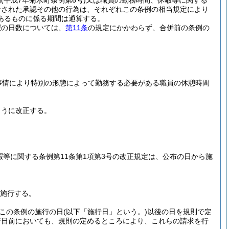
例
(平成7年菊水町条例第6号)
又は職員の勤務時間、休暇等に関する
なされた承認その他の行為は、それぞれこの条例の相当規定により
あるものに係る期間は通算する。
暇の日数については、
第11条
の規定にかかわらず、合併前の条例の
事情により特別の形態によって勤務する必要がある職員の休憩時間
ように改正する。
等に関する条例第11条第1項第3号の改正規定は、公布の日から施
施行する。
はこの条例の施行の日
(以下「施行日」という。)
以後の日を規則で定
行日前においても、規則の定めるところにより、これらの請求を行