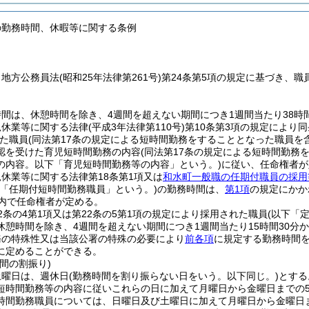
の勤務時間、休暇等に関する条例
、地方公務員法
(昭和25年法律第261号)
第24条第5項の規定に基づき、
間は、休憩時間を除き、4週間を超えない期間につき1週間当たり38時間
児休業等に関する法律
(平成3年法律第110号)
第10条第3項の規定により
た職員
(同法第17条の規定による短時間勤務をすることとなった職員を
認を受けた育児短時間勤務の内容
(同法第17条の規定による短時間勤
の内容。以下「育児短時間勤務等の内容」という。)
に従い、任命権者が
休業等に関する法律第18条第1項又は
和水町一般職の任期付職員の採用
下「任期付短時間勤務職員」という。)
の勤務時間は、
第1項
の規定にかか
囲内で任命権者が定める。
2条の4第1項又は第22条の5第1項の規定により採用された職員
(以下「
休憩時間を除き、4週間を超えない期間につき1週間当たり15時間30分
務の特殊性又は当該公署の特殊の必要により
前各項
に規定する勤務時間
に定めることができる。
間の割振り)
土曜日は、週休日
(勤務時間を割り振らない日をいう。以下同じ。)
とする
短時間勤務等の内容に従いこれらの日に加えて月曜日から金曜日までの
時間勤務職員については、日曜日及び土曜日に加えて月曜日から金曜日