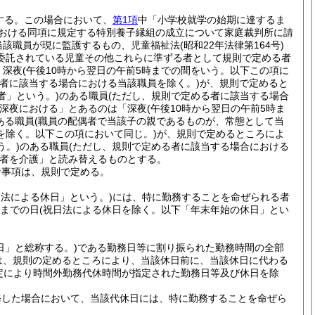
する。
この場合において、
第1項
中「小学校就学の始期に達するま
における同項に規定する特別養子縁組の成立について家庭裁判所に請
当該職員が現に監護するもの、児童福祉法
(昭和22年法律第164号)
に委託されている児童その他これらに準ずる者として規則で定める者
、深夜
(午後10時から翌日の午前5時までの間をいう。以下この項に
者に該当する場合における当該職員を除く。)
が、規則で定めると
者」という。)
のある職員
(ただし、規則で定める者に該当する場合
深夜における」とあるのは「深夜
(午後10時から翌日の午前5時ま
ある職員
(職員の配偶者で当該子の親であるものが、常態として当
を除く。以下この項において同じ。)
が、規則で定めるところによ
う。)
のある職員
(ただし、規則で定める者に該当する場合における
者を介護」と読み替えるものとする。
な事項は、規則で定める。
日法による休日」という。)
には、特に勤務することを命ぜられる者
日までの日
(祝日法による休日を除く。以下「年末年始の休日」とい
日」と総称する。)
である勤務日等に割り振られた勤務時間の全部
は、規則の定めるところにより、当該休日前に、当該休日に代わる
定により時間外勤務代休時間が指定された勤務日等及び休日を除
務した場合において、当該代休日には、特に勤務することを命ぜら