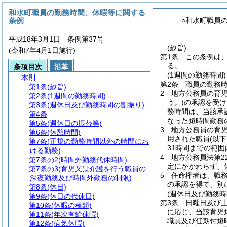
和水町職員の勤務時間、休暇等に関する
条例
○和水町職員
平成18年3月1日 条例第37号
(趣旨)
(令和7年4月1日施行)
第1条
この条例は
る。
条項目次
沿革
(1週間の勤務時間)
本則
第2条
職員の勤務時
第1条
(趣旨)
2
地方公務員の育
第2条
(1週間の勤務時間)
う。)
の承認を受け
第3条
(週休日及び勤務時間の割振り)
務時間は、当該承
第4条
なった短時間勤務
第5条
(週休日の振替等)
3
地方公務員の育児
第6条
(休憩時間)
用された職員
(以
第7条
(正規の勤務時間以外の時間にお
31時間までの範
ける勤務)
4
地方公務員法第2
第7条の2
(時間外勤務代休時間)
定にかかわらず、
第7条の3
(育児又は介護を行う職員の
5
任命権者は、職
深夜勤務及び時間外勤務の制限)
の承認を得て、別
第8条
(休日)
(週休日及び勤務時
第9条
(休日の代休日)
第3条
日曜日及び
第10条
(休暇の種類)
に応じ、当該育児
第11条
(年次有給休暇)
職員及び任期付短
第12条
(病気休暇)