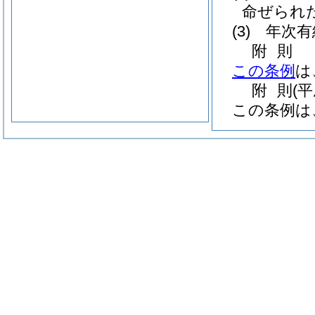
命ぜられ
(3)
年次有
附
則
この条例
は
附
則
(
この条例は