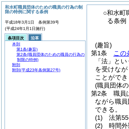
和水町職員団体のための職員の行為の制
限の特例に関する条例
○和水町
る条例
平成18年3月1日 条例第39号
(平成24年1月1日施行)
条項目次
沿革
(趣旨)
本則
第1条
(趣旨)
第1条
この
第2条
(職員団体のための職員の行為の
制限の特例)
「法」とい
附則
を受けなが
附則
(平成23年条例第27号)
ことができ
(職員団体
第2条
職員
ながら職員
できる。
(1)
法第5
(2)
時間外