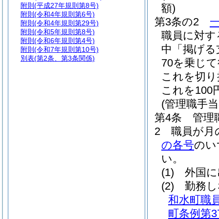
附則
(平成27年規則第8号)
額)
附則
(令和4年規則第6号)
第3条の2
附則
(令和4年規則第29号)
附則
(令和5年規則第8号)
職員に対す
附則
(令和6年規則第4号)
中「掲げる
附則
(令和7年規則第10号)
別表
(第2条、第3条関係)
70を乗じ
これを切り
これを100
(管理職手当
第4条
管理
2
職員が月
の各号
のい
い。
(1)
外国に
(2)
勤務し
和水町職
町条例第3