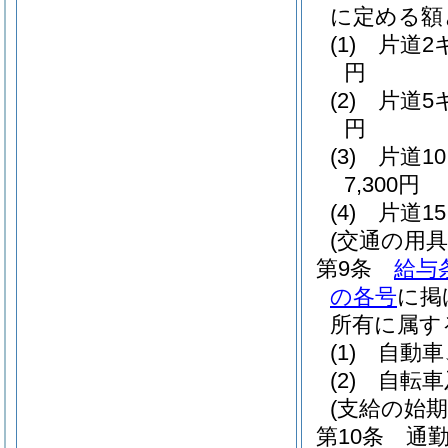
に定める額
(1)
片道2
円
(2)
片道5
円
(3)
片道1
7,300円
(4)
片道1
(交通の用具
第9条
給与
の各号
に掲
所有に属す
(1)
自動車
(2)
自転車
(支給の始期
第10条
通