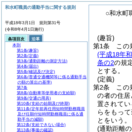
和水町職員の通勤手当に関する規則
○和水町
平成18年3月1日 規則第31号
(令和8年4月1日施行)
(趣旨)
条項目次
沿革
第1条
この
本則
第1条
(趣旨)
(平成18
第2条
(定義)
第3条
(通勤距離の測定方法)
条の2
の規
第4条
(届出)
とする。
第5条
(確認及び決定)
第6条
(普通交通機関等に係る通勤手当
(定義)
の額の算出の基準)
第2条
この
第7条
第8条
(自動車等使用者の支給額)
の者の住居
第9条
(交通の用具)
置されてい
第10条
(支給の始期及び終期)
第11条
(定年前再任用短時間勤務職員
らをもって
及び任期付短時間勤務職員に係る通
とをいう。
勤手当の減額)
第12条
(支給できない場合)
(通勤距離の
第13条
(事後の確認)