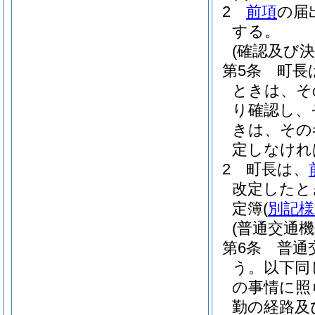
2
前項
の届
する。
(確認及び決
第5条
町長
ときは、そ
り確認し、
きは、その
定しなけれ
2
町長は、
改定したと
定簿
(
別記様
(普通交通
第6条
普通
う。以下同
の事情に照
勤の経路及