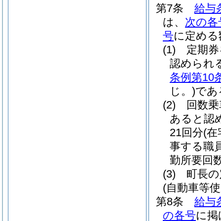
第7条
給与
は、
次の各
号
に定める
(1)
定期券
認められ
条例第10
じ。)
であ
(2)
回数乗
あると認
21回分
(
事する職
勤所要回数
(3)
町長の
(自動車等
第8条
給与
の各号
に掲