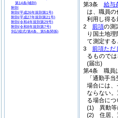
第14条
(補則)
第3条
給与
附則
は、職員の
附則
(平成26年規則第1号)
附則
(平成27年規則第21号)
利用し得る
附則
(令和4年規則第29号)
2
前項
の測
附則
(令和8年規則第7号)
別記様式
(第4条、第5条関係)
り国土地理
て測定する
3
前項ただ
るものでは
(届出)
第4条
職員
「通勤手当
場合には、
ならない。
る場合につ
(1)
異動等
(2)
住居、