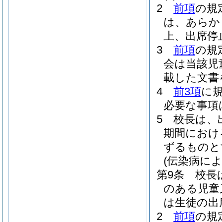
2
前項
の規
は、あらか
上、出席停
3
前項
の規
会は当該児
載した文書
4
前3項
に
必要な事項
5
校長は、
期間におけ
ずるものと
(伝染病に
第9条
校長
のある児童
は生徒の出
2
前項
の規