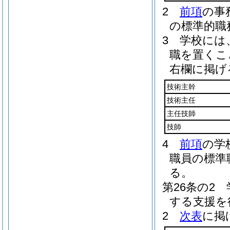
2
前項
の事
の標準的職
3
学校には
職を置くこ
右欄に掲げ
技術主幹
技術主任
主任技師
技師
4
前項
の学
職員の標準
る。
第26条の2
する支援を
2
次表
に掲