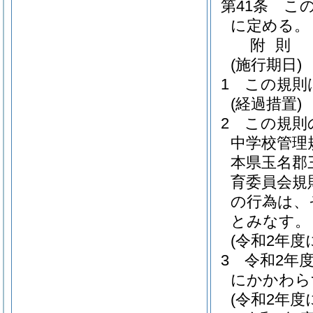
第41条
こ
に定める。
附
則
(施行期日)
1
この規則
(経過措置)
2
この規則
中学校管理
本県玉名郡
育委員会規則
の行為は、
とみなす。
(令和2年
3
令和2年
にかかわら
(令和2年