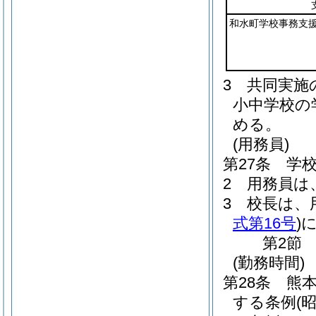
和水町学校事務支
3
共同実施
小中学校の
める。
(用務員)
第27条
学
2
用務員は
3
校長は、
式第16号
)
第2節
(勤務時間)
第28条
熊
する条例
(