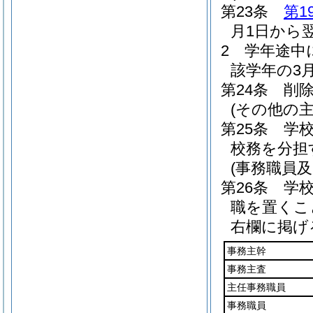
第23条
第1
月1日から
2
学年途中
該学年の3
第24条
削
(その他の主
第25条
学
校務を分担
(事務職員
第26条
学
職を置くこ
右欄に掲げ
事務主幹
事務主査
主任事務職員
事務職員