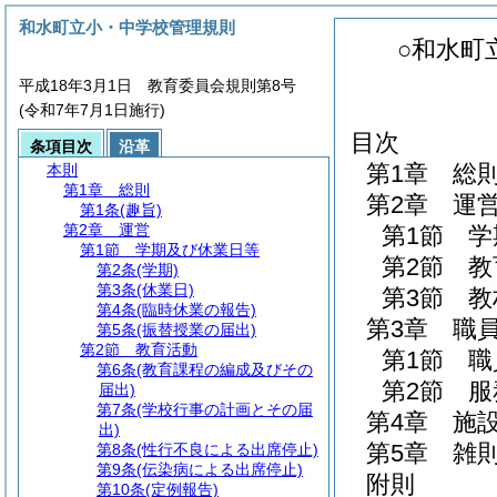
和水町立小・中学校管理規則
○和水町
平成18年3月1日 教育委員会規則第8号
(令和7年7月1日施行)
目次
条項目次
沿革
第1章
総
本則
第1章
総則
第2章
運
第1条
(趣旨)
第2章
運営
第1節
学
第1節
学期及び休業日等
第2節
教
第2条
(学期)
第3条
(休業日)
第3節
教
第4条
(臨時休業の報告)
第3章
職
第5条
(振替授業の届出)
第2節
教育活動
第1節
職
第6条
(教育課程の編成及びその
第2節
服
届出)
第7条
(学校行事の計画とその届
第4章
施
出)
第5章
雑
第8条
(性行不良による出席停止)
第9条
(伝染病による出席停止)
附則
第10条
(定例報告)