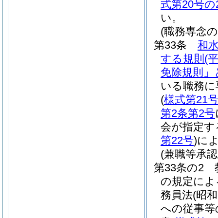
式第20号の
い。
(職務専念の
第33条
和
する規則
(
免除規則」
いる職務に
(
様式第21
第2条第2号
会が指定す
第22号
)
に
(兼職等承
第33条の2
の規定によ
務員法
(昭和
への従事等