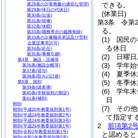
できる。
第28条の2
(業務量の適切な管理)
第29条
(休日の代休日)
(休業日)
第30条
(出張)
第31条
(研修)
第3条
令第
第32条
(休暇)
る。
第33条
(職務専念の義務免除)
第33条の2
(兼職等承認及び営利
(1)
国民の
企業従事等許可)
る休日
第34条
(赴任)
第35条
(事務引継)
(2)
日曜日
第4章
施設・設備等
(3)
学年始
第36条
(施設台帳等)
第37条
(貸与)
(4)
夏季休
第38条
(防火の計画)
(5)
冬季休
第5章
雑則
第39条
(諸表簿)
(6)
学年末
第40条
(学校規程の制定)
第41条
(補則)
日
附則
(7)
その他
附則
(平成20年教委規則第1号)
附則
(平成24年教委規則第2号)
て指定す
附則
(平成24年教委規則第3号)
2
前項第2
附則
(平成26年教委規則第1号)
附則
(令和2年教委規則第1号)
と認めると
附則
(令和2年教委規則第5号)