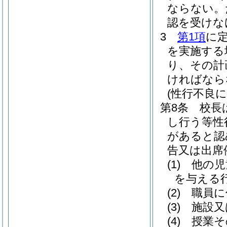
ならない。
認を受けな
3
第1項
に
を実施する
り、その計
ければなら
(性行不良
第8条
校長
し行う等性
があると認
告又は出席
(1)
他の児
を与える
(2)
職員に
(3)
施設又
(4)
授業そ