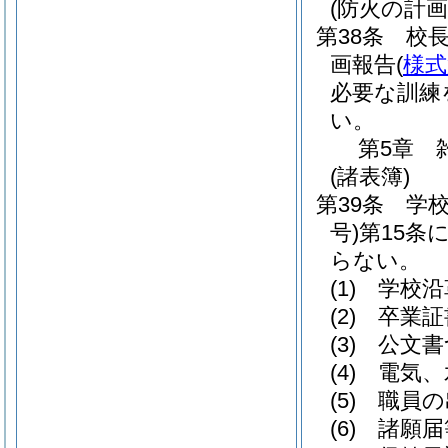
(防火の計画
第38条
校
画報告
(
様式
必要な訓練
い。
第5章
(諸表簿)
第39条
学
号)
第15条
らない。
(1)
学校沿
(2)
卒業証
(3)
公文書
(4)
電気、
(5)
職員の
(6)
諸願届