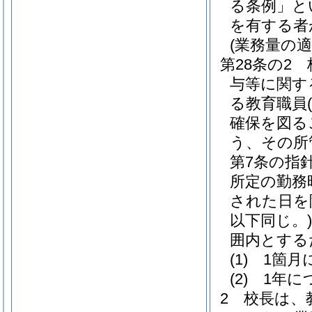
る条例」と
を有する者
(業務量の適
第28条の2
与等に関す
る教育職員
確保を図る
う、その所
第7条の指
所定の勤務
された日を
以下同じ。)
囲内とする
(1)
1箇月
(2)
1年に
2
校長は、