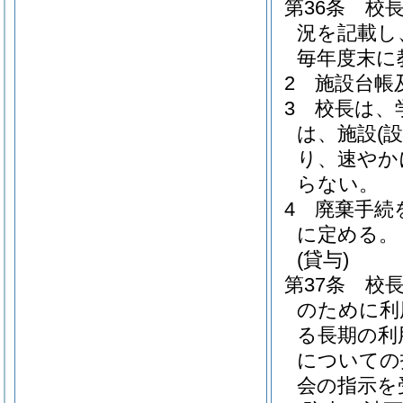
第36条
校
況を記載し
毎年度末に
2
施設台帳
3
校長は、
は、施設
(設
り、速やか
らない。
4
廃棄手続
に定める。
(貸与)
第37条
校
のために利
る長期の利
についての
会の指示を