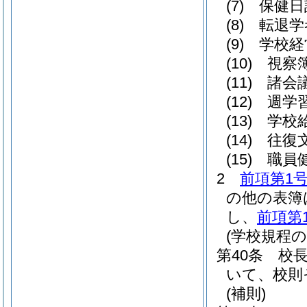
(7)
保健日
(8)
転退学
(9)
学校経
(10)
視察
(11)
諸会
(12)
週学
(13)
学校
(14)
往復
(15)
職員
2
前項第1
の他の表簿
し、
前項第
(学校規程の
第40条
校
いて、校則
(補則)