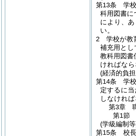
第13条
学
科用図書に
により、あ
い。
2
学校が教
補充用とし
教科用図書
ければなら
(経済的負
第14条
学
定するに当
しなければ
第3章
第1節
(学級編制等
第15条
校