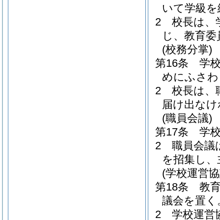
いて学級を
2
校長は、
じ、教育委
(校務分掌)
第16条
学
めにふさわ
2
校長は、
届け出なけ
(職員会議)
第17条
学
2
職員会議
を招集し、
(学校運営協
第18条
教
議会を置く
2
学校運営