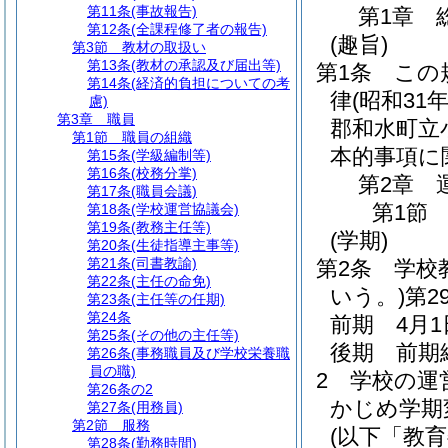
第11条
(事故報告)
第1章
第12条
(全課程修了者の報告)
(趣旨)
第3節
教材の取扱い
第13条
(教材の承認及び届出等)
第1条
この
第14条
(経済的負担についての考
律
(昭和31
慮)
第3章
職員
郡和水町立
第1節
職員の組織
本的事項に
第15条
(学級編制等)
第16条
(校務分掌)
第2章
第17条
(職員会議)
第1節
第18条
(学校運営協議会)
第19条
(教務主任等)
(学期)
第20条
(生徒指導主事等)
第21条
(司書教諭)
第2条
学校
第22条
(主任の命免)
いう。)
第
第23条
(主任等の任期)
第24条
前期 4月
第25条
(その他の主任等)
後期 前期
第26条
(事務職員及び学校栄養職
員の職)
2
学校の運
第26条の2
かじめ学期
第27条
(用務員)
第2節
服務
(以下「教
第28条
(勤務時間)