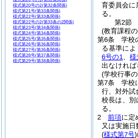
育委員会に
様式第20号の2
(第32条関係)
様式第21号
(第33条関係)
る。
様式第22号
(第33条関係)
第2節
様式第22号の2
(第33条の2関係)
様式第23号
(第34条関係)
(教育課程
様式第24号
(第34条関係)
第6条
学校
様式第25号
(第35条関係)
様式第26号
(第36条関係)
る基準によ
様式第27号
(第36条関係)
様式第28号
(第37条関係)
6号の1
、
様
様式第29号
(第38条関係)
出なければ
(学校行事
第7条
学校
行、対外試
校長は、別
る。
2
前項
に定
又は実施日
(
様式第7号
)