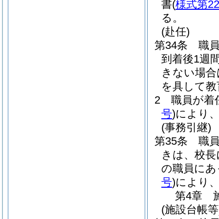
書
(
様式第2
る。
(赴任)
第34条
職
到着後1週
きない場合
を具して教
2
職員が着
号
)
により
(事務引継)
第35条
職
きは、校長
の職員にあ
号
)
により
第4章
(施設台帳等