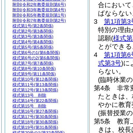
合において
附則
(令和2年教委規則第6号)
附則
(令和3年教委規則第4号)
ばならない
附則
(令和5年教委規則第1号)
3
第1項第3
附則
(令和7年教委規則第2号)
様式第1号
(第2条関係)
特別の理由
様式第2号
(第3条関係)
様式第3号
(第3条関係)
認願
(
様式第
様式第4号
(第4条関係)
とができる
様式第5号
(第5条関係)
様式第6号の1
(第6条関係)
4
第1項第6
様式第6号の2
(第6条関係)
式第3号
)
に
様式第7号
(第7条関係)
様式第8号
(第10条関係)
らない。
様式第9号
(第11条関係)
(臨時休業の
様式第10号
(第12条関係)
様式第11号
(第13条関係)
第4条
非常
様式第12号
(第13条関係)
たときは、
様式第13号
削除
様式第14号
(第22条関係)
やかに教育
様式第15号
削除
様式第16号
(第27条関係)
(振替授業の
様式第17号
(第30条関係)
第5条
教育
様式第18号
(第30条関係)
様式第19号
(第31条関係)
きは、校長
様式第20号の1
(第32条関係)