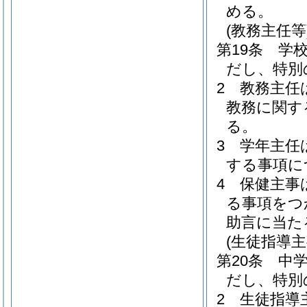
める。
(教務主任等
第19条
学
だし、特別
2
教務主任
教務に関す
る。
3
学年主任
する事項に
4
保健主事
る事項をつ
助言に当た
(生徒指導主
第20条
中
だし、特別
2
生徒指導