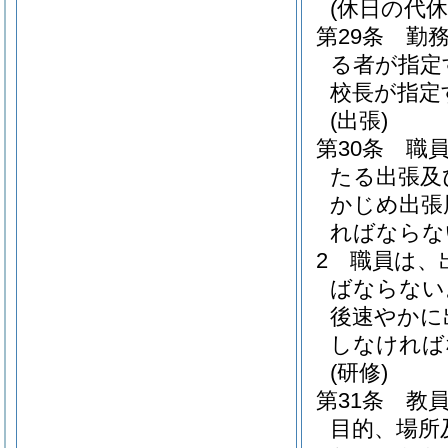
(休日の代休
第29条
勤
る者が指定
校長が指定
(出張)
第30条
職
たる出張及
かじめ出張
ればならな
2
職員は、
ばならない
後速やかに
しなければ
(研修)
第31条
教
目的、場所