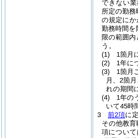
できない業
所定の勤務
の規定にか
勤務時間を
限の範囲内
う。
(1)
1箇月
(2)
1年に
(3)
1箇月
月、2箇
れの期間
(4)
1年の
いて45
3
前2項
に
その他教育
項について