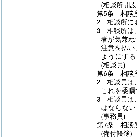
(相談所開設
第5条
相談
2
相談所に
3
相談所は
者が気兼ね
注意を払い
ようにする
(相談員)
第6条
相談
2
相談員は
これを委嘱
3
相談員は
はならない
(事務員)
第7条
相談
(備付帳簿)