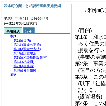
和水町心配ごと相談所事業実施要綱
○和水町
平成18年3月1日 訓令第37号
(平成18年3月1日施行)
(目的)
条項目次
沿革
第1条
和水
本則
第1条
(目的)
ろく住民の
第2条
(事業の実施)
第3条
(運営の方法)
援助を行い
第4条
(設置場所)
(事業の実施
第5条
(相談所開設業務)
第6条
(相談員)
第2条
事業
第7条
(事務員)
(運営の方法
第8条
(備付帳簿)
附則
第3条
この
(以下「社
記する。
(設置場所)
第4条
この