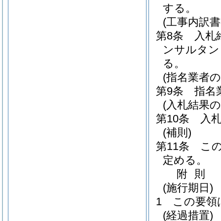
する。
(工事内訳書
第8条
入札
ンサルタン
る。
(指名業者の
第9条
指名
(入札結果の
第10条
入
(補則)
第11条
こ
定める。
附
則
(施行期日)
1
この要領
(経過措置)