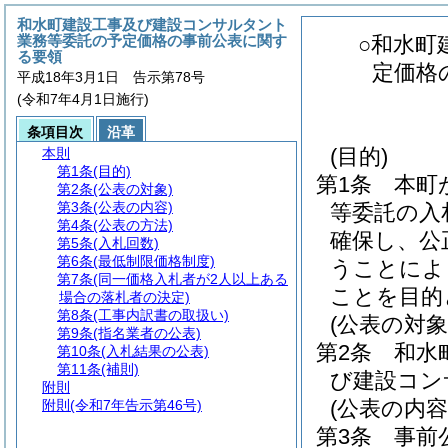
和水町建設工事及び建設コンサルタント
業務等委託の予定価格の事前公表に関す
○和水町
る要領
定価格
平成18年3月1日 告示第78号
(令和7年4月1日施行)
条項目次
沿革
(目的)
本則
第1条
(目的)
第1条
本町
第2条
(公表の対象)
第3条
(公表の内容)
等委託の入
第4条
(公表の方法)
確保し、公
第5条
(入札回数)
第6条
(最低制限価格制度)
うことによ
第7条
(同一価格入札者が2人以上ある
ことを目的
場合の落札者の決定)
第8条
(工事内訳書の取扱い)
(公表の対象
第9条
(指名業者の公表)
第2条
和水
第10条
(入札結果の公表)
第11条
(補則)
び建設コン
附則
(公表の内容
附則
(令和7年告示第46号)
第3条
事前