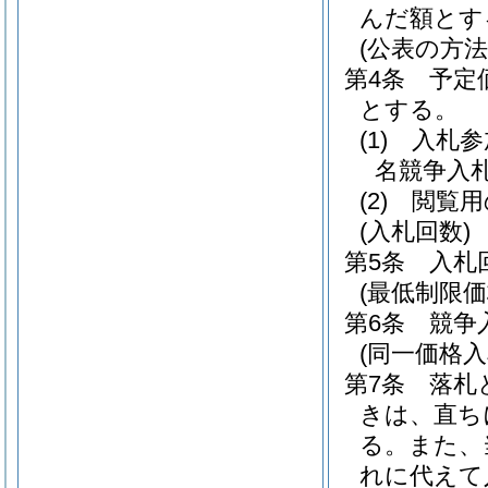
んだ額とす
(公表の方法
第4条
予定
とする。
(1)
入札参
名競争入
(2)
閲覧用
(入札回数)
第5条
入札
(最低制限価
第6条
競争
(同一価格
第7条
落札
きは、直ち
る。
また、
れに代えて