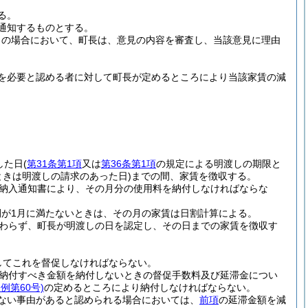
る。
通知するものとする。
この場合において、町長は、意見の内容を審査し、当該意見に理由
を必要と認める者に対して町長が定めるところにより当該家賃の減
した日
(
第31条第1項
又は
第36条第1項
の規定による明渡しの期限と
ときは明渡しの請求のあった日)
までの間、家賃を徴収する。
納入通知書により、その月分の使用料を納付しなければならな
が1月に満たないときは、その月の家賃は日割計算による。
わらず、町長が明渡しの日を認定し、その日までの家賃を徴収す
してこれを督促しなければならない。
納付すべき金額を納付しないときの督促手数料及び延滞金につい
例第60号)
の定めるところにより納付しなければならない。
ない事由があると認められる場合においては、
前項
の延滞金額を減