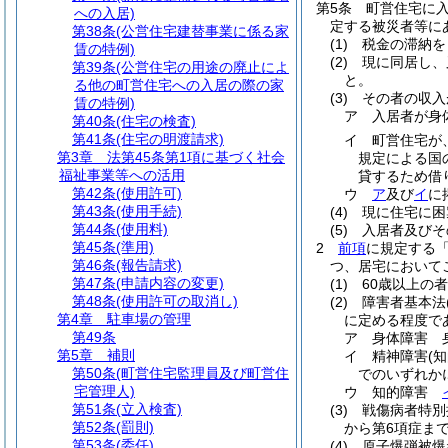
第5条
町営住宅に
への入居)
定する被災者等に
第38条
(公営住宅建替事業に係る家
(1)
税金の滞納を
賃の特例)
(2)
現に同居し、
第39条
(公営住宅の用途の廃止によ
と。
る他の町営住宅への入居の際の家
(3)
その者の収入
賃の特例)
ア
入居者が身体
第40条
(住宅の検査)
第41条
(住宅の明渡請求)
イ
町営住宅が
第3章
法第45条第1項に基づく社会
規定による国
福祉事業等への活用
貸するため借り
第42条
(使用許可)
ウ
ア
及び
イ
に
第43条
(使用手続)
(4)
現に住宅に困
第44条
(使用料)
(5)
入居者及びそ
第45条
(準用)
2
前項
に規定する
第46条
(報告請求)
つ、居宅において
第47条
(申請内容の変更)
(1)
60歳以上の者
第48条
(使用許可の取消し)
(2)
障害者基本法
第4章
駐車場の管理
に定める程度で
第49条
ア
身体障害 
第5章
補則
イ
精神障害
(
第50条
(町営住宅監理員及び町営住
でのいずれか
宅管理人)
ウ
知的障害
第51条
(立入検査)
(3)
戦傷病者特別
第52条
(罰則)
から第6項症ま
第53条
(委任)
(4)
原子爆弾被爆