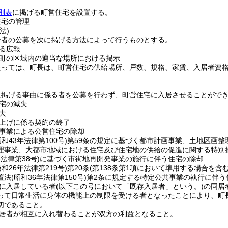
別表
に掲げる町営住宅を設置する。
住宅の管理
法)
居者の公募を次に掲げる方法によって行うものとする。
る広報
町の区域内の適当な場所における掲示
たっては、町長は、町営住宅の供給場所、戸数、規格、家賃、入居者資
に掲げる事由に係る者を公募を行わず、町営住宅に入居させることがで
宅の滅失
去
上げに係る契約の終了
事業による公営住宅の除却
昭和43年法律第100号)
第59条の規定に基づく都市計画事業、土地区画整
理事業、大都市地域における住宅及び住宅地の供給の促進に関する特別
年法律第38号)
に基づく市街地再開発事業の施行に伴う住宅の除却
昭和26年法律第219号)
第20条
(第138条第1項において準用する場合を含む
置法
(昭和36年法律第150号)
第2条に規定する特定公共事業の執行に伴う
に入居している者
(以下この号において「既存入居者」という。)
の同居
って日常生活に身体の機能上の制限を受ける者となったことにより、町
切であること。
居者が相互に入れ替わることが双方の利益となること。