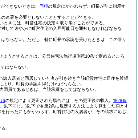
とができないときは、
同項
の規定にかかわらず、町長が別に指示す
人の連署を必要としないこととすることができる。
いときには、町営住宅の決定を取り消すことができる。
に対して速やかに町営住宅の入居可能日を通知しなければならな
ればならない。
ただし、特に町長の承認を受けたときは、この限り
せようとするときは、公営住宅法施行規則第10条で定めるところ
してはならない。
当該入居者と同居していた者が引き続き当該町営住宅に居住を希望
により、町長の承認を得なければならない。
力団員であるときは、当該承継をしてはならない。
4項
の規定により更正された場合には、その更正後の収入。
第28条
。以下同じ。)
以下で令第2条に規定する方法により算出した額とす
求を行ったにもかかわらず、町営住宅の入居者が、その請求に応じ
する。