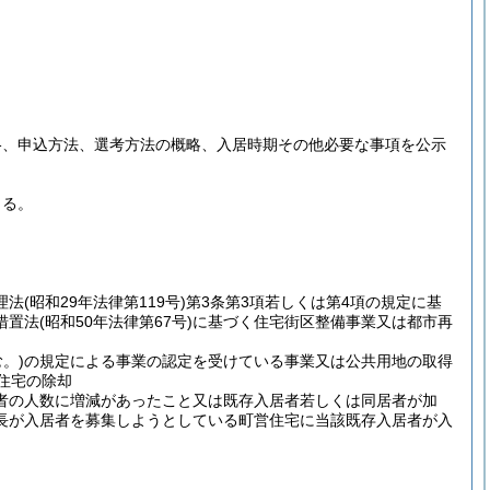
格、申込方法、選考方法の概略、入居時期その他必要な事項を公示
きる。
理法
(昭和29年法律第119号)
第3条第3項若しくは第4項の規定に基
措置法
(昭和50年法律第67号)
に基づく住宅街区整備事業又は都市再
。)
の規定による事業の認定を受けている事業又は公共用地の取得
住宅の除却
者の人数に増減があったこと又は既存入居者若しくは同居者が加
長が入居者を募集しようとしている町営住宅に当該既存入居者が入