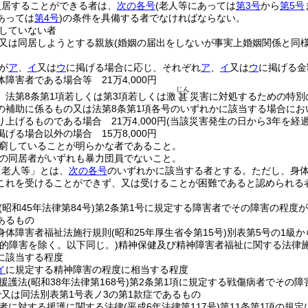
入居することができる者は、
次の各号
(老人等にあっては
第3号
から
第5号
あっては
第4号
)
の条件を具備する者でなければならない。
していない者
又は同居しようとする親族
(婚姻の届出をしないが事実上婚姻関係と同
が
ア
、
イ
又は
ウ
に掲げる場合に応じ、それぞれ
ア
、
イ
又は
ウ
に掲げる金
障害者である場合等 21万4,000円
じん
、法第8条第1項若しくは第3項若しくは激
災害に対処するための特別
甚
の補助に係るもの又は法第8条第1項各号のいずれかに該当する場合に
上げるものである場合 21万4,000円
(当該災害発生の日から3年を経過し
掲げる場合以外の場合 15万8,000円
窮していることが明らかな者であること。
の同居者がいずれも暴力団員でないこと。
「老人等」とは、
次の各号
のいずれかに該当する者とする。
ただし、身
これを受けることができず、又は受けることが困難であると認められる
(昭和45年法律第84号)
第2条第1号に規定する障害者でその障害の程度が
あるもの
身体障害者福祉法施行規則
(昭和25年厚生省令第15号)
別表第5号の1級
知的障害を除く。以下同じ。)
精神保健及び精神障害者福祉に関する法律
に該当する程度
イ
に規定する精神障害の程度に相当する程度
援護法
(昭和38年法律第168号)
第2条第1項に規定する戦傷病者でその障
で又は同法別表第1号表ノ3の第1款症であるもの
者に対する援護に関する法律
(平成6年法律第117号)
第11条第1項の規