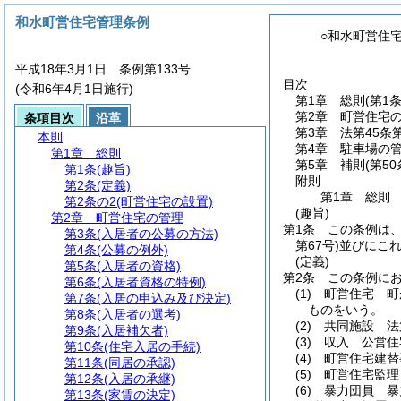
和水町営住宅管理条例
○和水町営住
平成18年3月1日 条例第133号
目次
(令和6年4月1日施行)
第1章
総則
(第1
第2章
町営住宅
条項目次
沿革
第3章
法第45条
本則
第4章
駐車場の
第1章
総則
第5章
補則
(第5
第1条
(趣旨)
附則
第2条
(定義)
第1章
総則
第2条の2
(町営住宅の設置)
(趣旨)
第2章
町営住宅の管理
第1条
この条例は
第3条
(入居者の公募の方法)
第67号)
並びにこ
第4条
(公募の例外)
(定義)
第5条
(入居者の資格)
第2条
この条例に
第6条
(入居者資格の特例)
(1)
町営住宅 町
第7条
(入居の申込み及び決定)
ものをいう。
第8条
(入居者の選考)
(2)
共同施設 法
第9条
(入居補欠者)
(3)
収入 公営住
第10条
(住宅入居の手続)
(4)
町営住宅建替
第11条
(同居の承認)
(5)
町営住宅監理
第12条
(入居の承継)
(6)
暴力団員 暴
第13条
(家賃の決定)