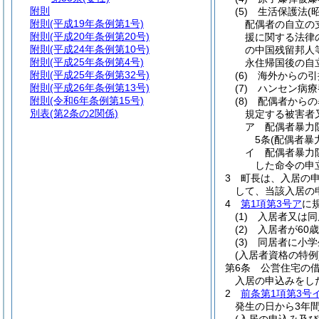
附則
(5)
生活保護法
(
附則
(平成19年条例第1号)
配偶者の自立の
附則
(平成20年条例第20号)
援に関する法律
附則
(平成24年条例第10号)
の中国残留邦人
附則
(平成25年条例第4号)
永住帰国後の自
附則
(平成25年条例第32号)
(6)
海外からの引
附則
(平成26年条例第13号)
(7)
ハンセン病療
附則
(令和6年条例第15号)
(8)
配偶者からの
別表
(第2条の2関係)
規定する被害者
ア
配偶者暴力
5条
(配偶者暴
イ
配偶者暴力防
した命令の申
3
町長は、入居の
して、当該入居の
4
第1項第3号ア
に
(1)
入居者又は同
(2)
入居者が60
(3)
同居者に小学
(入居者資格の特例
第6条
公営住宅の
入居の申込みをし
2
前条第1項第3号
発生の日から3年