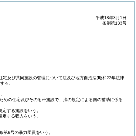
平成18年3月1日
条例第133号
住宅及び共同施設の管理について法及び地方自治法
(昭和22年法律
とする。
る。
ための住宅及びその附帯施設で、法の規定による国の補助に係る
規定する施設をいう。
に規定する収入をいう。
。
2条第6号の暴力団員をいう。