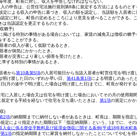
毎年度、町長に対し、収入を申告しなければならない。
収入の申告は、公営住宅法施行規則第8条に規定する方法によるものとす
規定による収入の申告に基づき、収入の額を認定し、当該額を入居者に
の認定に対し、町長の定めるところにより意見を述べることができる。
きは当該認定を更正するものとする。
収猶予)
に掲げる特別の事情がある場合においては、家賃の減免又は徴収の猶予
をすることができる。
居者の収入が著しく低額であるとき。
居者が病気にかかったとき。
居者が災害により著しい損害を受けたとき。
に準ずる特別の事情があるとき。
居者から
第10条第5項
の入居可能日から当該入居者が町営住宅を明け渡
は明け渡した日のいずれか早い日、
第41条第1項
による明渡しのあった
末日
(月の途中で明け渡した場合は明け渡した日)
までに、町長が発行する
住宅に入居した場合又は住宅を明け渡した場合においてその月の使用期間
に規定する手続を経ないで住宅を立ち退いたときは、
第1項
の規定にかか
収)
第2項
の納期限までに納付しない者があるときは、町長は、期限を指定
の規定により指定された期限
(以下「指定納期限」という。)
までに、その
収入金に係る督促手数料及び延滞金徴収に関する条例
(平成18年和水町条
が
第1項
の指定納期限までに家賃を納付しなかったことについてやむを得