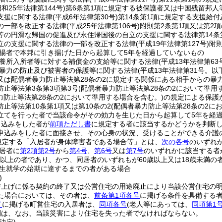
昭和25年法律第144号)
第6条第1項に規定する被保護者又は中国残留邦
支援に関する法律
(平成6年法律第30号)
第14条第1項に規定する支援給
の一部を改正する法律
(平成25年法律第106号)
附則第2条第1項又は第2
等の円滑な帰国の促進及び永住帰国後の自立の支援に関する法律第14条
立の支援に関する法律の一部を改正する法律
(平成19年法律第127号)
附
揚者で本邦に引き揚げた日から起算して5年を経過していないもの
養所入所者等に対する補償金の支給等に関する法律
(平成13年法律第63
暴力の防止及び被害者の保護等に関する法律
(平成13年法律第31号。
又は配偶者暴力防止等法第28条の2に規定する関係にある相手からの暴
防止等法第3条第3項第3号
(配偶者暴力防止等法第28条の2において準用
力防止等法第28条の2において準用する場合を含む。)
の規定による保護
止等法第10条第1項又は第10条の2
(配偶者暴力防止等法第28条の2に
立てを行った者で当該命令がその効力を生じた日から起算して5年を経
申込みをした者が
前項ただし書
に規定する者に該当するかどうかを判断
申込みをした者に面接させ、その心身の状況、受けることができる介護
規定する「入居者が身体障害者である場合等」とは、
次の各号
のいずれ
居者に
第2項第2号
から
第4号
、
第6号
又は
第7号
のいずれかに該当する者
歳以上の者であり、かつ、同居者のいずれもが60歳以上又は18歳未満の
生就学の始期に達するまでの者がある場合
)
借上げに係る契約の終了又は公営住宅の用途廃止により当該公営住宅の
た場合においては、その者は、
前条第1項各号
に掲げる条件を具備する
イ
に掲げる町営住宅の入居者は、
同項各号
(老人等にあっては、
同項第1
間は、なお、当該災害により住宅を失った者でなければならない。