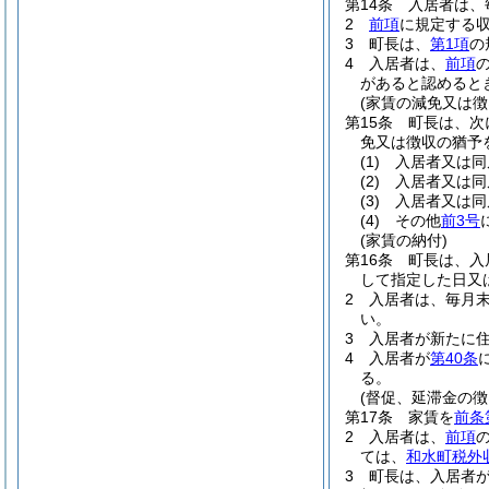
第14条
入居者は、
2
前項
に規定する
3
町長は、
第1項
の
4
入居者は、
前項
があると認めると
(家賃の減免又は徴
第15条
町長は、次
免又は徴収の猶予
(1)
入居者又は同
(2)
入居者又は同
(3)
入居者又は同
(4)
その他
前3号
(家賃の納付)
第16条
町長は、入
して指定した日又
2
入居者は、毎月
い。
3
入居者が新たに
4
入居者が
第40条
る。
(督促、延滞金の徴
第17条
家賃を
前条
2
入居者は、
前項
ては、
和水町税外
3
町長は、入居者