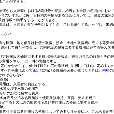
ることができる。
居者から入居時における2箇月分の家賃に相当する金額の範囲内におい
各号
のいずれかに掲げる特別の事情がある場合においては、敷金の減免
又は徴収の猶予をすることができる。
敷金は、入居者が住宅を明け渡すとき、これを還付する。
ただし、未納
つけない。
金を国債、地方債又は社債の取得、預金、土地の取得費に充てる等安全
り運用して得た利益金は、共同施設の整備に要する費用に充てる等入居
び共同施設の修繕に要する費用
(畳の表替え、破損ガラスの取替え等の
る費用を除く。)
は、町の負担とする。
規定にかかわらず、借上げ町営住宅の修繕費用に関しては別に定めるも
帰すべき事由によって
第1項
に掲げる修繕の必要が生じたときは、
同項
の
ければならない。
義務)
費用は、入居者の負担とする。
水道及び下水道の使用料
かいの処理に要する費用
水施設及び汚水処理施設の使用又は維持、運営に要する費用
規定するもの以外の町営住宅及び共同施設の修繕に要する費用
等)
町営住宅又は共同施設の使用について必要な注意を払い、これらを正常