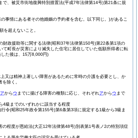
まで、被災市街地復興特別措置法
(平成7年法律第14号)
第21条に規
様の事情にある者その他婚姻の予約者を含む。以下同じ。)
があるこ
額を超えないこと。
の財政援助等に関する法律
(昭和37年法律第150号)
第22条第1項の
おいて町長が災害により滅失した住宅に居住していた低額所得者に転
た後は、15万8,000円)
体上又は精神上著しい障害があるために常時の介護を必要とし、か
者を除く。
ア
から
ウ
までに揚げる障害の種類に応じ、それぞれ
ア
から
ウ
まで
から4級までのいずれかに該当する程度
施行令
(昭和25年政令第155号)
第6条第3項に規定する1級から3級ま
害の程度が恩給法
(大正12年法律第48号)
別表第1号表ノ2の特別項症
定による厚生労働大臣の認定を受けている者