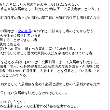
るところにより入居の申込みをしなければならない。
の旨を当該入居者として決定した者
(以下「入居決定者」という。)
該町営住宅の借上げの期間の満了時に当該町営住宅を明け渡さなけ
者の選考は、
次の各号
のいずれかに該当する者のうちから行う。
ある住宅に居住している者
居することができない者
状態にある者
者
(自己の責めに帰すべき事由に基づく場合を除く。)
入に比して著しく過大な家賃の支払を余儀なくされている者
数を超える場合においては、公開抽選によって入居者を決定する。
離職者、老人、心身障害者又は生活環境の改善を図るべき地域に居
得者で速やかに町営住宅に入居することを必要としている者につい
せることができる。
に補欠として入居順位を定めて必要と認める数の入居補欠者を定め
順位に従い入居者を決定しなければならない。
なければならない。
める連帯保証人2人の連署する請書を提出すること。