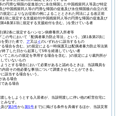
人等の円滑な帰国の促進並びに永住帰国した中国残留邦人等及び特定
付及び中国残留邦人等の円滑な帰国の促進及び永住帰国後の自立の支
項の規定によりなお従前の例によることとされた同法による改正前
第1項に規定する支援給付
(中国残留邦人等の円滑な帰国の促進及び
則第4条第1項に規定する支援給付を含む。)
を受けている者
号)
第2条に規定するハンセン病療養所入所者等
以下この号において「配偶者暴力防止等法」という。)
第1条第2項に
力を受けた者で、
ア
又は
イ
のいずれかに該当するもの
する場合を含む。)
の規定による一時保護又は配偶者暴力防止等法第
が終了した日から起算して5年を経過していない者
おいてこれらの規定を準用する場合を含む。)
の規定により裁判所が
過していないもの
しようとする場合において必要があると認めるときは、当該職員を
の内容その他必要な事項について調査させることができる。
かに該当する場合をいう。
がある場合
者である場合
明渡しをしようとする入居者が、当該明渡しに伴い他の町営住宅に
者とみなす。
号
及び
第3号
から
第5号
まで)
に掲げる条件を具備するほか、当該災害