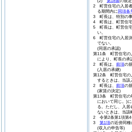
(2)
第18条
の規定
2
町営住宅の入居
る期間内に
同項各
3
町長は、特別の
4
町長は、町営住
5
町長は、町営住
い。
6
町営住宅の入居
でない。
(同居の承認)
第11条
町営住宅の
により、町長の承
2
町長は、
前項
の
(入居の承継)
第12条
町営住宅の
するときは、当該
2
町長は、
前項
の
(家賃の決定)
第13条
町営住宅の
において同じ。)
に
る。
ただし、入居
ないときは、当該
2
令第2条第1項第
3
第1項
の近傍同種
(収入の申告等)