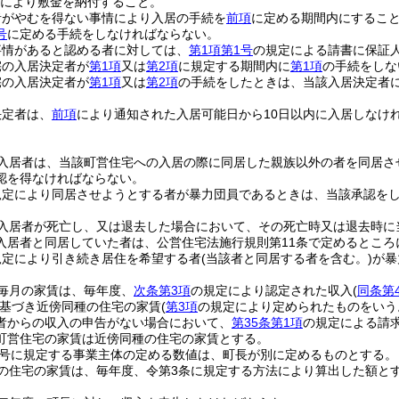
により敷金を納付すること。
者がやむを得ない事情により入居の手続を
前項
に定める期間内にするこ
号
に定める手続をしなければならない。
事情があると認める者に対しては、
第1項第1号
の規定による請書に保証
宅の入居決定者が
第1項
又は
第2項
に規定する期間内に
第1項
の手続をしな
宅の入居決定者が
第1項
又は
第2項
の手続をしたときは、当該入居決定者
決定者は、
前項
により通知された入居可能日から10日以内に入居しなけ
入居者は、当該町営住宅への入居の際に同居した親族以外の者を同居さ
認を得なければならない。
規定により同居させようとする者が暴力団員であるときは、当該承認を
入居者が死亡し、又は退去した場合において、その死亡時又は退去時に
入居者と同居していた者は、公営住宅法施行規則第11条で定めるところ
規定により引き続き居住を希望する者
(当該者と同居する者を含む。)
が暴
毎月の家賃は、毎年度、
次条第3項
の規定により認定された収入
(
同条第
基づき近傍同種の住宅の家賃
(
第3項
の規定により定められたものをいう
者からの収入の申告がない場合において、
第35条第1項
の規定による請
町営住宅の家賃は近傍同種の住宅の家賃とする。
4号に規定する事業主体の定める数値は、町長が別に定めるものとする。
の住宅の家賃は、毎年度、令第3条に規定する方法により算出した額と