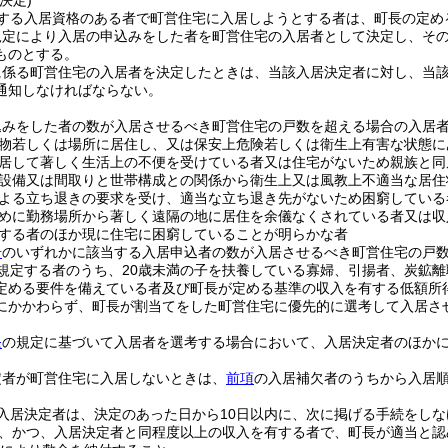
決定)
する入居資格のある者で町営住宅に入居しようとする者は、町長の定め
規定により入居の申込みをした者を町営住宅の入居者として決定し、そ
ものとする。
に係る町営住宅の入居者を決定したときは、当該入居決定者に対し、当
通知しなければならない。
込みをした者の数が入居させるべき町営住宅の戸数を超える場合の入居
物若しくは場所に居住し、又は保安上危険若しくは衛生上有害な状態に
居して著しく生活上の不便を受けている者又は住宅がないため親族と同
設備又は間取りと世帯構成との関係から衛生上又は風教上不適当な居住
よる立ち退きの要求を受け、適当な立ち退き先がないため困窮している
めに勤務場所から著しく遠隔の地に居住を余儀なくされている者又は収
する者のほか現に住宅に困窮していることが明らかな者
号
のいずれかに該当する入居申込者の数が入居させるべき町営住宅の戸
規定する者のうち、20歳未満の子を扶養している寡婦、引揚者、炭鉱
定める要件を備えている者及び町長が定める基準の収入を有する低額所
にかかわらず、町長が割当てをした町営住宅に優先的に選考して入居さ
条
の規定に基づいて入居者を選考する場合において、入居決定者のほか
定者が町営住宅に入居しないときは、
前項
の入居補欠者のうちから入居
入居決定者は、決定のあった日から10日以内に、次に掲げる手続をし
、かつ、入居決定者と同程度以上の収入を有する者で、町長が適当と認