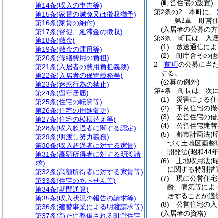
(町営住宅の設置)
第14条
(収入の申告等)
第2条の2
本町に、
第15条
(家賃の減免又は徴収猶予)
第2章
町営
第16条
(家賃の納付)
(入居者の公募の方
第17条
(督促、延滞金の徴収)
第3条
町長は、入
第18条
(敷金)
(1)
放送通信によ
第19条
(敷金の運用等)
(2)
町庁舎その他
第20条
(修繕費用の負担)
2
前項
の公募に当
第21条
(入居者の費用負担義務)
する。
第22条
(入居者の保管義務等)
(公募の例外)
第23条
(迷惑行為の禁止)
第4条
町長は、次
第24条
(留守居届)
(1)
災害による住
第25条
(住宅の転貸等)
(2)
不良住宅の撤
第26条
(住宅の用途変更)
(3)
公営住宅の借
第27条
(住宅の模様替え等)
(4)
公営住宅建替
第28条
(収入超過者に関する認定)
(5)
都市計画法
(
第29条
(明渡し努力義務)
づく土地区画整
第30条
(収入超過者に対する家賃)
開発法
(昭和44
第31条
(高額所得者に対する明渡請
(6)
土地収用法
(
求)
に関する特別措
第32条
(高額所得者に対する家賃等)
(7)
現に公営住宅
第33条
(住宅のあっせん等)
齢、病気等によ
第34条
(期間通算)
居することが適
第35条
(収入状況の報告の請求等)
(8)
公営住宅の入
第36条
(建替事業による明渡請求等)
(入居者の資格)
第37条
(新たに整備される町営住宅