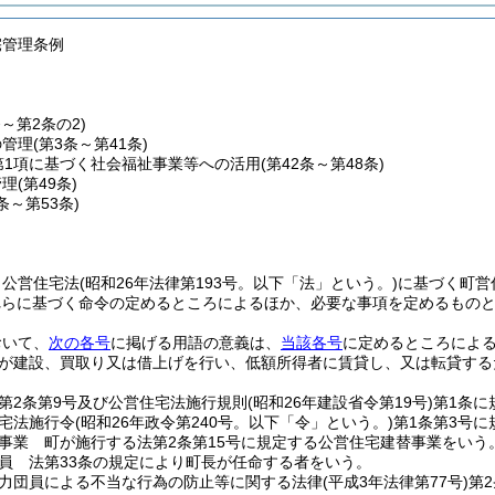
宅管理条例
条～第2条の2)
の管理
(第3条～第41条)
第1項に基づく社会福祉事業等への活用
(第42条～第48条)
管理
(第49条)
0条～第53条)
、公営住宅法
(昭和26年法律第193号。以下「法」という。)
に基づく町営
れらに基づく命令の定めるところによるほか、必要な事項を定めるもの
おいて、
次の各号
に掲げる用語の意義は、
当該各号
に定めるところによ
が建設、買取り又は借上げを行い、低額所得者に賃貸し、又は転貸する
第2条第9号及び公営住宅法施行規則
(昭和26年建設省令第19号)
第1条に
宅法施行令
(昭和26年政令第240号。以下「令」という。)
第1条第3号
事業 町が施行する法第2条第15号に規定する公営住宅建替事業をいう
員 法第33条の規定により町長が任命する者をいう。
力団員による不当な行為の防止等に関する法律
(平成3年法律第77号)
第