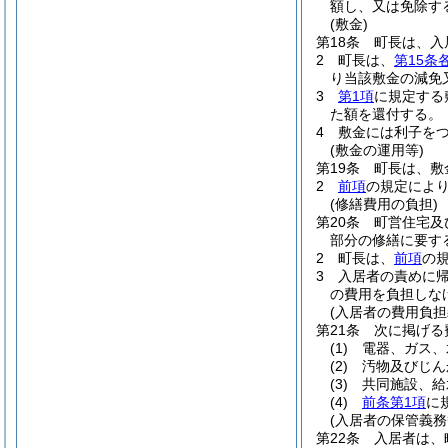
額し、又は免除す
(敷金)
第18条
町長は、入
2
町長は、
第15条
り当該敷金の減免
3
第1項
に規定する
た額を還付する。
4
敷金には利子を
(敷金の運用等)
第19条
町長は、敷
2
前項
の規定によ
(修繕費用の負担)
第20条
町営住宅及
部分の修繕に要す
2
町長は、
前項
の
3
入居者の責めに
の費用を負担しな
(入居者の費用負担
第21条
次に掲げる
(1)
電器、ガス、
(2)
汚物及びじん
(3)
共同施設、給
(4)
前条第1項
に
(入居者の保管義務
第22条
入居者は、