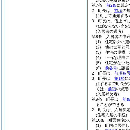
(入居の申込み及び
第7条
前2条
に規定
2
町長は、
前項
の
に対して通知する
3
町長は、借上げ
ればならない旨を
(入居者の選考)
第8条
入居者の申
(1)
住宅以外の建
(2)
他の世帯と同
(3)
住宅の規模、
(4)
正当な理由に
(5)
住宅がないた
(6)
前各号
に該当
2
町長は、
前項各
3
町長は、
第1項
に
住する者で町長が
ては、
前項
の規定
(入居補欠者)
第9条
町長は、
前
ることができる。
2
町長は、入居決
(住宅入居の手続)
第10条
町営住宅の
(1)
町内に居住し