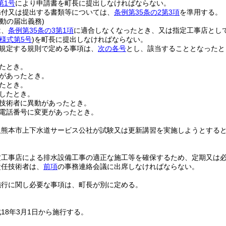
第1号
により申請書を町長に提出しなければならない。
添付又は提出する書類等については、
条例第35条の2第3項
を準用する。
動の届出義務)
は、
条例第35条の3第1項
に適合しなくなったとき、又は指定工事店とし
様式第5号
)
を町長に提出しなければならない。
規定する規則で定める事項は、
次の各号
とし、該当することとなったと
たとき。
があったとき。
たとき。
したとき。
技術者に異動があったとき。
電話番号に変更があったとき。
人熊本市上下水道サービス公社が試験又は更新講習を実施しようとする
定工事店による排水設備工事の適正な施工等を確保するため、定期又は
責任技術者は、
前項
の事務連絡会議に出席しなければならない。
施行に関し必要な事項は、町長が別に定める。
18年3月1日から施行する。