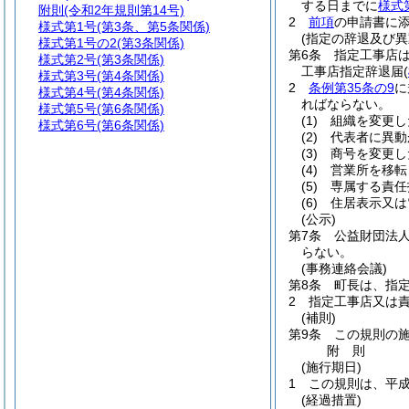
する日までに
様式
附則
(令和2年規則第14号)
2
前項
の申請書に
様式第1号
(第3条、第5条関係)
(指定の辞退及び異
様式第1号の2
(第3条関係)
第6条
指定工事店
様式第2号
(第3条関係)
工事店指定辞退届
(
様式第3号
(第4条関係)
2
条例第35条の9
に
様式第4号
(第4条関係)
ればならない。
様式第5号
(第6条関係)
(1)
組織を変更し
様式第6号
(第6条関係)
(2)
代表者に異動
(3)
商号を変更し
(4)
営業所を移転
(5)
専属する責任
(6)
住居表示又は
(公示)
第7条
公益財団法
らない。
(事務連絡会議)
第8条
町長は、指
2
指定工事店又は
(補則)
第9条
この規則の
附
則
(施行期日)
1
この規則は、平成
(経過措置)