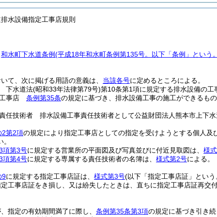
道排水設備指定工事店規則
、
和水町下水道条例
(平成18年和水町条例第135号。以下「条例」という。
。
おいて、次に掲げる用語の意義は、
当該各号
に定めるところによる。
 下水道法
(昭和33年法律第79号)
第10条第1項に規定する排水設備の工
定工事店
条例第35条
の規定に基づき、排水設備工事の施工ができるもの
責任技術者 排水設備工事責任技術者として公益財団法人熊本市上下水
の2第2項
の規定により指定工事店としての指定を受けようとする個人及
い。
3項第3号
に規定する営業所の平面図及び写真並びに付近見取図は、
様式
3項第4号
に規定する専属する責任技術者の名簿は、
様式第2号
による。
の9
に規定する指定工事店証は、
様式第3号
(以下「指定工事店証」という
指定工事店証をき損し、又は紛失したときは、直ちに指定工事店証再交
が、指定の有効期間満了に際し、
条例第35条第3項
の規定に基づき引き続