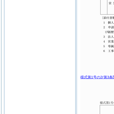
様式第1号の2
(第3条