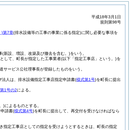
平成18年3月1日
規則第98号
)
第7章
(排水設備等の工事の事業に係る指定)
に関し必要な事項を
事
(新設、増設、改築及び撤去を含む。)
をいう。
として、町長が指定した工事業者
(以下「指定工事店」という。)
を
道サービス公社理事長が登録したものをいう。
び法人は、排水設備指定工事店指定申請書
(
様式第1号
)
を町長に提出
第1号の2
による。
。)
によるものとする。
付申請書
(
様式第4号
)
を町長に提出して、再交付を受けなければなら
き指定工事店としての指定を受けようとするときは、町長の指定