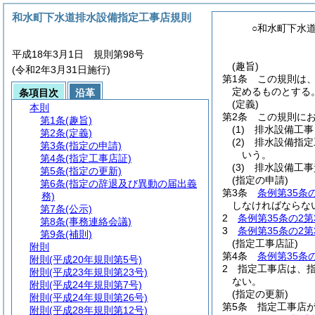
和水町下水道排水設備指定工事店規則
○和水町下水
平成18年3月1日 規則第98号
(趣旨)
(令和2年3月31日施行)
第1条
この規則は
定めるものとする
条項目次
沿革
(定義)
本則
第2条
この規則に
第1条
(趣旨)
(1)
排水設備工事
第2条
(定義)
(2)
排水設備指
第3条
(指定の申請)
いう。
第4条
(指定工事店証)
(3)
排水設備工事
第5条
(指定の更新)
(指定の申請)
第6条
(指定の辞退及び異動の届出義
第3条
条例第35条
務)
しなければならな
第7条
(公示)
2
条例第35条の2第
第8条
(事務連絡会議)
3
条例第35条の2第
第9条
(補則)
(指定工事店証)
附則
第4条
条例第35条
附則
(平成20年規則第5号)
2
指定工事店は、
附則
(平成23年規則第23号)
ない。
附則
(平成24年規則第7号)
(指定の更新)
附則
(平成24年規則第26号)
第5条
指定工事店
附則
(平成28年規則第12号)