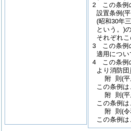
2
この条例
設置条例
(
(昭和30年
という。)
それぞれこ
3
この条例
適用につい
4
この条例
より消防団
附
則
(
この条例は
附
則
(
この条例は
附
則
(
この条例は