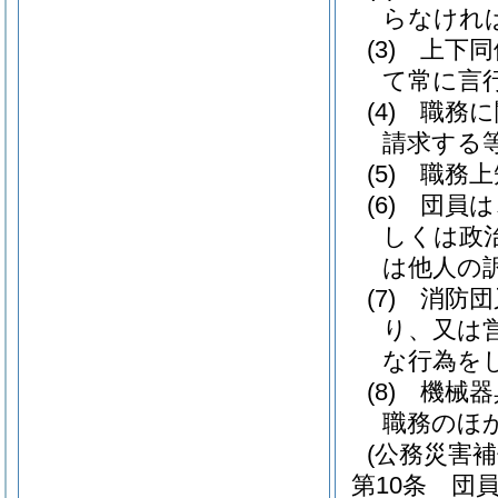
らなけれ
(3)
上下同
て常に言
(4)
職務に
請求する
(5)
職務上
(6)
団員は
しくは政
は他人の
(7)
消防団
り、又は
な行為を
(8)
機械器
職務のほ
(公務災害補
第10条
団