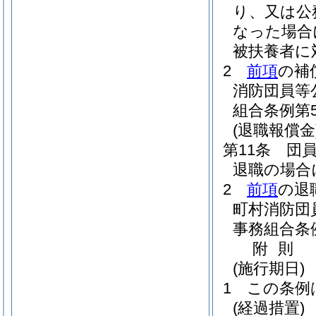
り、又は公
なった場合
被扶養者に
2
前項
の補
消防団員等
組合条例第5
(退職報償金
第11条
団
退職の場合
2
前項
の退
町村消防団
事務組合条例
附
則
(施行期日)
1
この条例
(経過措置)