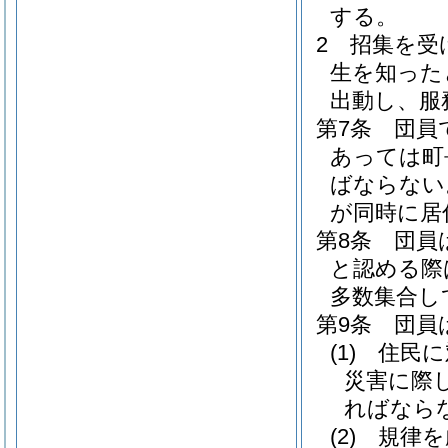
する。
2
招集を受
生を知った
出動し、服
第7条
団員
あっては町
ばならない
が同時に居
第8条
団員
と認める際
多数集合し
第9条
団員
(1)
住民に
災害に際
ればなら
(2)
規律を