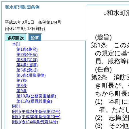
和水町消防団条例
○和水町
平成18年3月1日 条例第144号
(令和4年9月13日施行)
(趣旨)
条項目次
沿革
第1条
この
本則
第1条
(趣旨)
の規定に基
第2条
(任命)
第3条
(定員)
員、服務等
第4条
(退職)
(任命)
第5条
(懲戒)
第6条
(服務規律)
第2条
消防
第7条
き町長が、
第8条
第9条
ちから町長
第10条
(公務災害補償)
(1)
本町に
第11条
(退職報償金)
附則
者。
ただ
附則
(平成24年条例第22号)
(2)
志操堅
附則
(平成30年条例第20号)
附則
(令和4年条例第14号)
(3)
その他