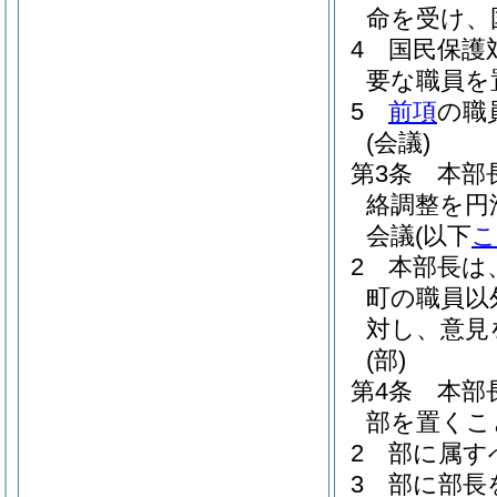
命を受け、
4
国民保護
要な職員を
5
前項
の職
(会議)
第3条
本部
絡調整を円
会議
(以下
こ
2
本部長は
町の職員以
対し、意見
(部)
第4条
本部
部を置くこ
2
部に属す
3
部に部長