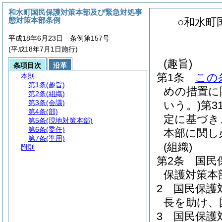
和水町国民保護対策本部及び緊急対処事
態対策本部条例
○和水町
平成18年6月23日 条例第157号
(平成18年7月1日施行)
(趣旨)
条項目次
沿革
第1条
この
本則
第1条
(趣旨)
めの措置に
第2条
(組織)
第3条
(会議)
いう。)
第3
第4条
(部)
定に基づき
第5条
(現地対策本部)
第6条
(委任)
本部に関し
第7条
(準用)
(組織)
附則
第2条
国民
保護対策本
2
国民保護
長を助け、
3
国民保護