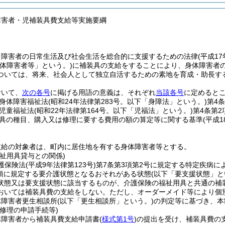
障害者・児補装具費支給等実施要綱
、障害者の日常生活及び社会生活を総合的に支援するための法律
(平成1
身体障害者等」という。)
に補装具の支給をすることにより、身体障害者
ついては、将来、社会人として独立自活するための素地を育成・助長す
おいて、
次の各号
に掲げる用語の意義は、それぞれ
当該各号
に定めると
身体障害福祉法
(昭和24年法律第283号。以下「身障法」という。)
第4
児童福祉法
(昭和22年法律第164号。以下「児福法」という。)
第4条第
具の種目、購入又は修理に要する費用の額の算定等に関する基準
(平成
支給の対象者は、町内に居住地を有する身体障害者等とする。
祉用具貸与との関係)
介護保険法
(平成9年法律第123号)
第7条第3項第2号に規定する特定疾病に
項に規定する要介護状態となるおそれがある状態
(以下「要支援状態」と
状態又は要支援状態に該当するものが、介護保険の福祉用具と共通の補
おいては補装具費の支給をしない。
ただし、オーダーメイド等により個
体障害者更生相談所
(以下「更生相談所」という。)
の判定等に基づき、本
修理の申請手続等)
体障害者から補装具費支給申請書
(
様式第1号
)
の提出を受け、補装具費の