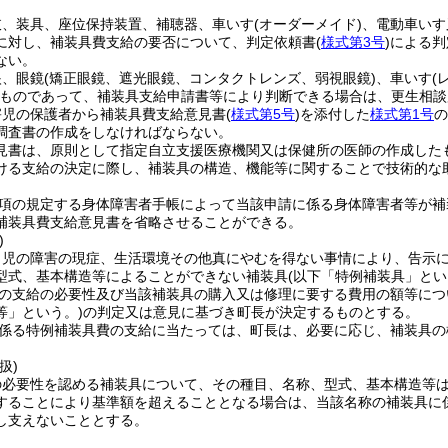
肢、装具、座位保持装置、補聴器、車いす
(オーダーメイド)
、電動車いす
に対し、補装具費支給の要否について、判定依頼書
(
様式第3号
)
による判
ない。
眼、眼鏡
(矯正眼鏡、遮光眼鏡、コンタクトレンズ、弱視眼鏡)
、車いす
(
ものであって、補装具支給申請書等により判断できる場合は、更生相談
害児の保護者から補装具費支給意見書
(
様式第5号
)
を添付した
様式第1号
の
調査書の作成をしなければならない。
見書は、原則として指定自立支援医療機関又は保健所の医師の作成した
ける支給の決定に際し、補装具の構造、機能等に関することで技術的な
4項の規定する身体障害者手帳によって当該申請に係る身体障害者等が
補装具費支給意見書を省略させることができる。
)
・児の障害の現症、生活環境その他真にやむを得ない事情により、告示
型式、基本構造等によることができない補装具
(以下「特例補装具」とい
の支給の必要性及び当該補装具の購入又は修理に要する費用の額等につ
等」という。)
の判定又は意見に基づき町長が決定するものとする。
係る特例補装具費の支給に当たっては、町長は、必要に応じ、補装具の
扱)
の必要性を認める補装具について、その種目、名称、型式、基本構造等
することにより基準額を超えることとなる場合は、当該名称の補装具に
し支えないこととする。