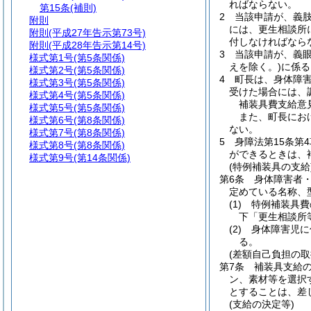
ればならない。
第15条
(補則)
2
当該申請が、義
附則
には、更生相談所
附則
(平成27年告示第73号)
付しなければなら
附則
(平成28年告示第14号)
3
当該申請が、義
様式第1号
(第5条関係)
えを除く。)
に係る
様式第2号
(第5条関係)
4
町長は、身体障
様式第3号
(第5条関係)
受けた場合には、
様式第4号
(第5条関係)
補装具費支給意
様式第5号
(第5条関係)
また、町長にお
様式第6号
(第8条関係)
ない。
様式第7号
(第8条関係)
5
身障法第15条第
様式第8号
(第8条関係)
ができるときは、
様式第9号
(第14条関係)
(特例補装具の支給
第6条
身体障害者
定めている名称、
(1)
特例補装具費
下「更生相談所
(2)
身体障害児に
る。
(差額自己負担の取
第7条
補装具支給
ン、素材等を選択
とすることは、差
(支給の決定等)