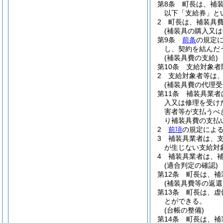
第8条
町長は、補
以下「支給券」と
2
町長は、補装具
(補装具の購入又は
第9条
前条
の規定
し、契約を結んだ
(補装具費の支給)
第10条
支給対象者
2
支給対象者等は
(補装具費の代理受
第11条
補装具業者
入又は修理を受け
害者等が支払うべ
り補装具費の支払
2
前項
の規定によ
3
補装具業者は、
が生じない支給対
4
補装具業者は、
(適合判定の確認)
第12条
町長は、補
(補装具費等の返還
第13条
町長は、虚
とができる。
(台帳の整備)
第14条
町長は、補