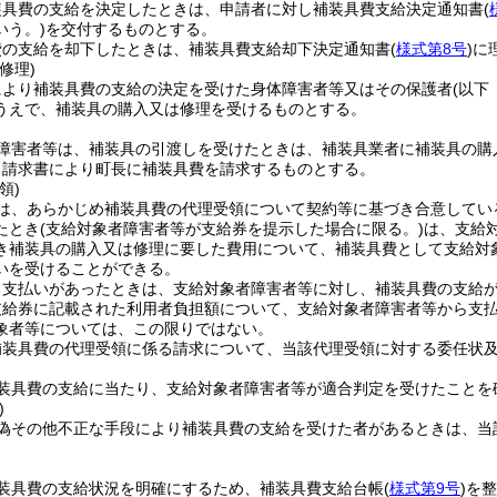
装具費の支給を決定したときは、申請者に対し補装具費支給決定通知書
(
いう。)
を交付するものとする。
費の支給を却下したときは、補装具費支給却下決定通知書
(
様式第8号
)
に
修理)
により補装具費の支給の決定を受けた身体障害者等又はその保護者
(以下
うえで、補装具の購入又は修理を受けるものとする。
障害者等は、補装具の引渡しを受けたときは、補装具業者に補装具の購
、請求書により町長に補装具費を請求するものとする。
領)
は、あらかじめ補装具費の代理受領について契約等に基づき合意してい
たとき
(支給対象者障害者等が支給券を提示した場合に限る。)
は、支給
き補装具の購入又は修理に要した費用について、補装具費として支給対
いを受けることができる。
る支払いがあったときは、支給対象者障害者等に対し、補装具費の支給
支給券に記載された利用者負担額について、支給対象者障害者等から支
象者等については、この限りではない。
補装具費の代理受領に係る請求について、当該代理受領に対する委任状
装具費の支給に当たり、支給対象者障害者等が適合判定を受けたことを
)
偽その他不正な手段により補装具費の支給を受けた者があるときは、当
装具費の支給状況を明確にするため、補装具費支給台帳
(
様式第9号
)
を整