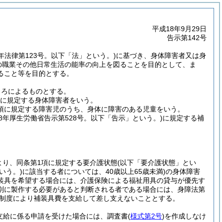
平成18年9月29日
告示第142号
7年法律第123号。以下「法」という。)
に基づき、身体障害者又は身
の職業その他日常生活の能率の向上を図ることを目的として、ま
ること等を目的とする。
ころによるものとする。
条に規定する身体障害者をいう。
2項に規定する障害児のうち、身体に障害のある児童をいう。
18年厚生労働省告示第528号。以下「告示」という。)
に規定する補
より、同条第1項に規定する要介護状態
(以下「要介護状態」とい
いう。)
に該当する者については、40歳以上65歳未満)
の身体障害
装具を希望する場合には、介護保険による福祉用具の貸与が優先す
別に製作する必要があると判断される者である場合には、身障法第
制度により補装具費を支給して差し支えないこととする。
支給に係る申請を受けた場合には、調査書
(
様式第2号
)
を作成しなけ