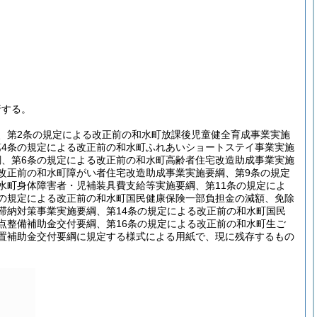
行する。
、第2条の規定による改正前の和水町放課後児童健全育成事業実施
第4条の規定による改正前の和水町ふれあいショートステイ事業実施
綱、第6条の規定による改正前の和水町高齢者住宅改造助成事業実施
改正前の和水町障がい者住宅改造助成事業実施要綱、第9条の規定
水町身体障害者・児補装具費支給等実施要綱、第11条の規定によ
条の規定による改正前の和水町国民健康保険一部負担金の減額、免除
滞納対策事業実施要綱、第14条の規定による改正前の和水町国民
点整備補助金交付要綱、第16条の規定による改正前の和水町生ご
設置補助金交付要綱に規定する様式による用紙で、現に残存するもの