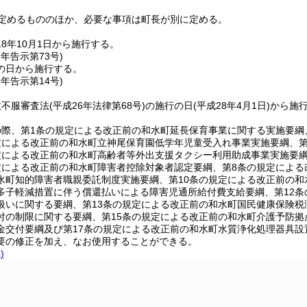
定めるもののほか、必要な事項は町長が別に定める。
18年10月1日から施行する。
7年
告示第73号)
の日から施行する。
8年
告示第14号)
政不服審査法
(平成26年法律第68号)
の施行の日
(平成28年4月1日)
から施
の際、第1条の規定による改正前の和水町延長保育事業に関する実施要綱
定による改正前の和水町立神尾保育園低学年児童受入れ事業実施要綱、
定による改正前の和水町高齢者等外出支援タクシー利用助成事業実施要
定による改正前の和水町障害者控除対象者認定要綱、第8条の規定による
水町知的障害者職親委託制度実施要綱、第10条の規定による改正前の和
多子軽減措置に伴う償還払いによる障害児通所給付費支給要綱、第12
扱いに関する要綱、第13条の規定による改正前の和水町国民健康保険税
付の制限に関する要綱、第15条の規定による改正前の和水町介護予防拠
金交付要綱及び第17条の規定による改正前の和水町水質浄化処理器具
要の修正を加え、なお使用することができる。
)