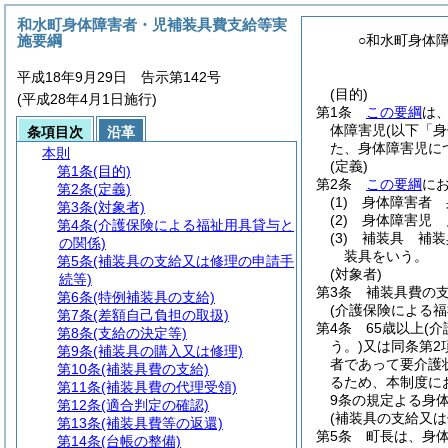
和水町身体障害者・児補装具費支給等実
施要綱
○和水町身体
平成18年9月29日 告示第142号
(目的)
(平成28年4月1日施行)
第1条
この要綱
は
体障害児
(以下「
条項目次
沿革
た、身体障害児に
本則
(定義)
第1条
(目的)
第2条
この要綱
に
第2条
(定義)
(1)
身体障害者 
第3条
(対象者)
(2)
身体障害児 
第4条
(介護保険による福祉用具貸与と
(3)
補装具 補装
の関係)
装具をいう。
第5条
(補装具の支給又は修理の申請手
(対象者)
続等)
第3条
補装具費の
第6条
(特例補装具の支給)
(介護保険による福
第7条
(差額自己負担の取扱)
第4条
65歳以上
(
第8条
(支給の決定等)
う。)
又は同条第2
第9条
(補装具の購入又は修理)
者であって要介護
第10条
(補装具費の支給)
るため、本制度に
第11条
(補装具費の代理受領)
9条の規定よる身
第12条
(適合判定の確認)
(補装具の支給又は
第13条
(補装具費等の返還)
第5条
町長は、身
第14条
(台帳の整備)