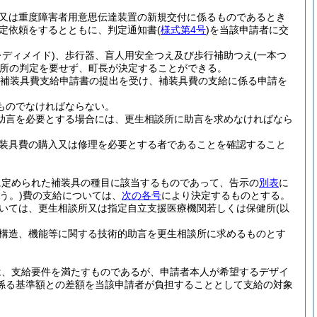
又は重度障害者用意思伝達装置の新規交付に係るものであるとき
定依頼をするとともに、判定通知書
(
様式第4号
)
を当該申請者に交
レディメイド)
、歩行器、盲人用安全つえ及び歩行補助つえ
(一本つ
所の判定を要せず、町長が決定することができる。
補装具費支給申請書の提出を受け、補装具費の支給に係る申請を
ものでなければならない。
助言を必要とする場合には、更生相談所に助言を求めなければなら
補装具費の購入又は修理を必要とする者であることを確認すること
に定められた補装具の種目に該当するものであって、告示の
別表
に
う。)
費の支給については、
次の各号
により決定するものとする。
いては、更生相談所又は指定自立支援医療機関若しくは保健所
(以
構造、機能等に関する技術的助言を更生相談所に求めるものとす
は、支給要件を満たすものであるが、申請者本人が希望するデザイ
係る基準額との差額を当該申請者が負担することとして支給の対象