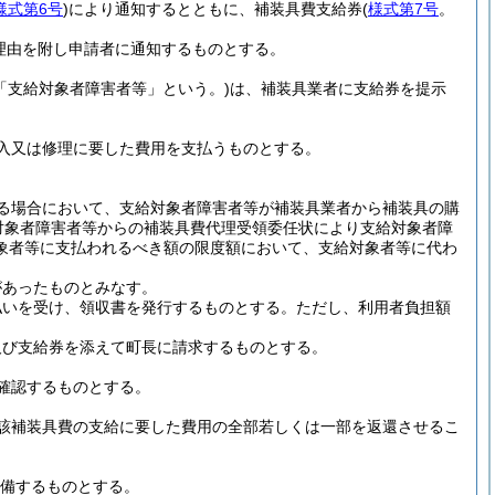
様式第6号
)
により通知するとともに、補装具費支給券
(
様式第7号
。
理由を附し申請者に通知するものとする。
「支給対象者障害者等」という。)
は、補装具業者に支給券を提示
入又は修理に要した費用を支払うものとする。
る場合において、支給対象者障害者等が補装具業者から補装具の購
対象者障害者等からの補装具費代理受領委任状により支給対象者障
象者等に支払われるべき額の限度額において、支給対象者等に代わ
があったものとみなす。
払いを受け、領収書を発行するものとする。
ただし、利用者負担額
及び支給券を添えて町長に請求するものとする。
確認するものとする。
該補装具費の支給に要した費用の全部若しくは一部を返還させるこ
備するものとする。