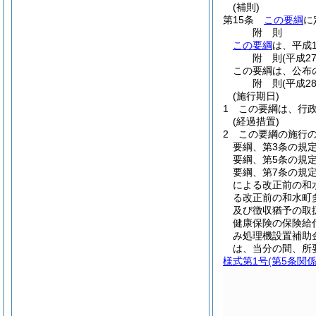
(補則)
第15条
この要綱
に
附
則
この要綱
は、平成
附
則
(平成2
この要綱は、公布
附
則
(平成2
(施行期日)
1
この要綱は、行
(経過措置)
2
この要綱の施行
要綱、第3条の規
要綱、第5条の規
要綱、第7条の規
による改正前の和
る改正前の和水町
及び徴収猶予の取
健康保険の保険給
み処理機設置補助
は、当分の間、所
様式第1号
(第5条関係