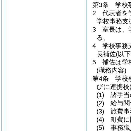
第3条
学校
2
代表者を
学校事務支
3
室長は、
る。
4
学校事務
長補佐
(以
5
補佐は学
(職務内容)
第4条
学校
びに連携校
(1)
諸手当
(2)
給与関
(3)
旅費事
(4)
町費に
(5)
事務職