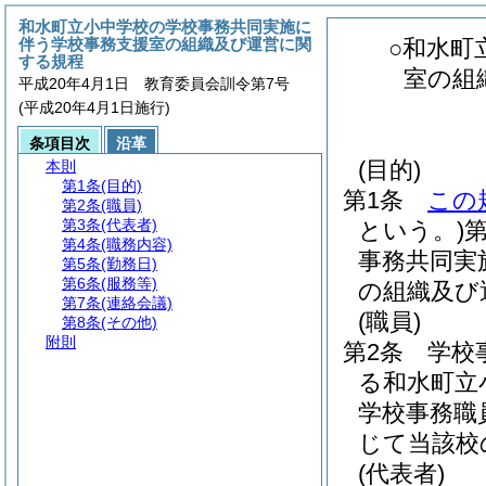
和水町立小中学校の学校事務共同実施に
伴う学校事務支援室の組織及び運営に関
○和水町
する規程
室の組
平成20年4月1日 教育委員会訓令第7号
(平成20年4月1日施行)
条項目次
沿革
(目的)
本則
第1条
(目的)
第1条
この
第2条
(職員)
第3条
(代表者)
という。)
第4条
(職務内容)
事務共同実
第5条
(勤務日)
第6条
(服務等)
の組織及び
第7条
(連絡会議)
(職員)
第8条
(その他)
附則
第2条
学校
る和水町立
学校事務職
じて当該校
(代表者)