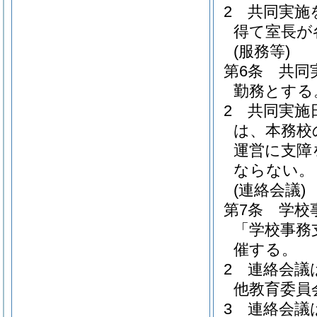
2
共同実施
得て室長が
(服務等)
第6条
共同
勤務とする
2
共同実施
は、本務校
運営に支障
ならない。
(連絡会議)
第7条
学校
「学校事務
催する。
2
連絡会議
他教育委員
3
連絡会議