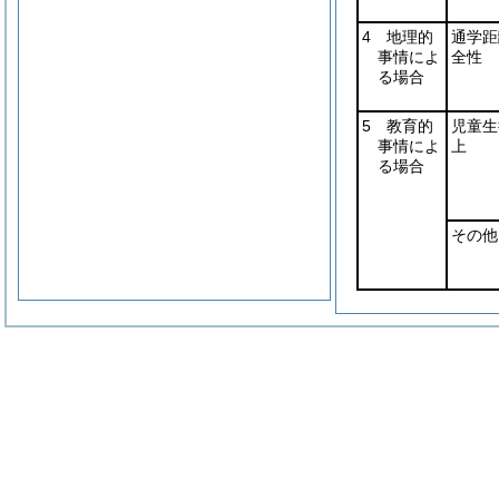
4 地理的
通学距
事情によ
全性
る場合
5 教育的
児童生
事情によ
上
る場合
その他