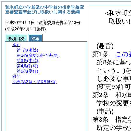
和水町立小学校及び中学校の指定学校変
更審査基準並びに取扱いに関する要綱
○和水町
取扱い
平成20年4月1日 教育委員会告示第13号
(平成20年4月1日施行)
条項目次
沿革
(趣旨)
本則
第1条
(趣旨)
第1条
この
第2条
(変更の許可基準)
第3条
(申請)
第8条に基
第4条
(許可)
という。)
第5条
(委任)
附則
し必要な事
別表
(第2条・第3条関係)
(変更の許可
第2条
和水
学校の変更
(申請)
第3条
指定
所定の学校