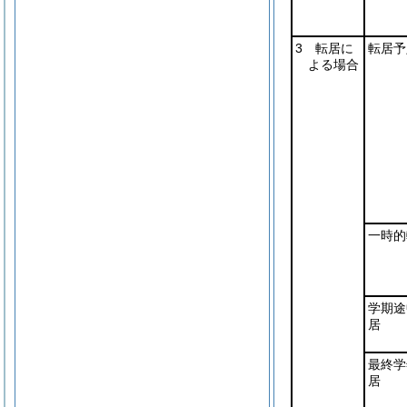
3 転居に
転居予
よる場合
一時的
学期途
居
最終学
居