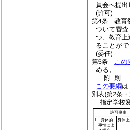
員会へ提出
(許可)
第4条
教育
ついて審査
つ、教育上
ることがで
(委任)
第5条
この
める。
附
則
この要綱
は
別表
(第2条・
指定学校
許可事由
1 身体的
身体上
事情によ