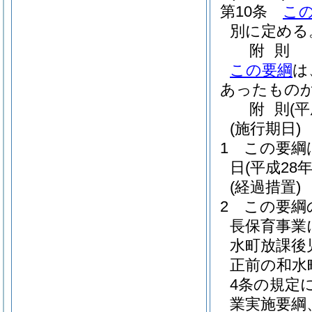
第10条
こ
別に定める
附
則
この要綱
は
あったもの
附
則
(
(施行期日)
1
この要綱
日
(平成28年
(経過措置)
2
この要綱
長保育事業
水町放課後
正前の和水
4条の規定
業実施要綱