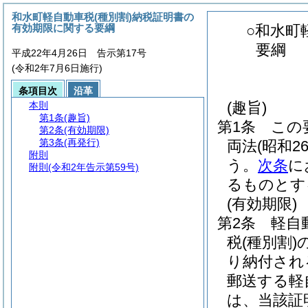
和水町軽自動車税(種別割)納税証明書の
有効期限に関する要綱
○和水町
要綱
平成22年4月26日 告示第17号
(令和2年7月6日施行)
条項目次
沿革
(趣旨)
本則
第1条
(趣旨)
第1条
この
第2条
(有効期限)
第3条
(再発行)
両法
(昭和2
附則
う。
次条
に
附則
(令和2年告示第59号)
るものとす
(有効期限)
第2条
軽自
税
(種別割)
り納付され
郵送する軽
は、当該証