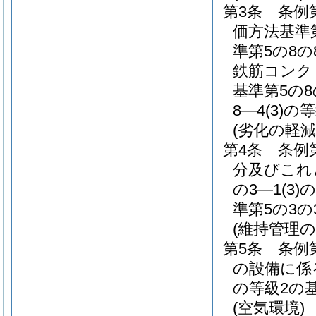
第3条
条例
価方法基準第
準第5の8の
鉄筋コンク
基準第5の8
8―4
(3)
の等
(劣化の軽減
第4条
条例
分及びこれ
の3―1
(3)
の
準第5の3の
(維持管理の
第5条
条例
の設備に係
の等級2の
(空気環境)