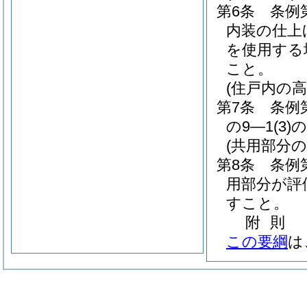
第6条
条例
内装の仕上
を使用する
こと。
(住戸内の
第7条
条例
の9―1
(3)
の
(共用部分
第8条
条例
用部分が評
すこと。
附
則
この要綱
は