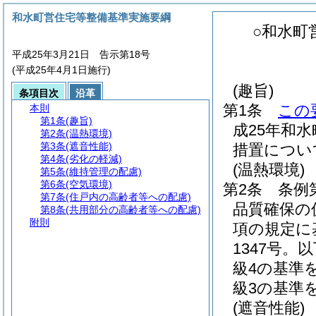
和水町営住宅等整備基準実施要綱
○和水町
平成25年3月21日 告示第18号
(平成25年4月1日施行)
(趣旨)
条項目次
沿革
第1条
この
本則
第1条
(趣旨)
成25年和
第2条
(温熱環境)
第3条
(遮音性能)
措置につい
第4条
(劣化の軽減)
(温熱環境)
第5条
(維持管理の配慮)
第6条
(空気環境)
第2条
条例
第7条
(住戸内の高齢者等への配慮)
品質確保の
第8条
(共用部分の高齢者等への配慮)
附則
項の規定に
1347号。
級4の基準
級3の基準
(遮音性能)