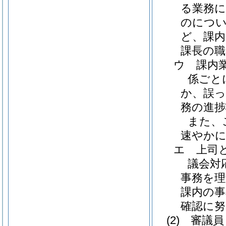
る業務に
のについ
ど、課内
課長の職
ウ
課内
係ごと
か、誤
務の進
また、
速やか
エ
上司
議会対
事務を
課内の事
確認に
(2)
審議員