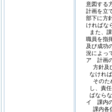
意図する
計画を立
部下に方
ければな
また、課
職員を指
及び成功
況によっ
ア
計画
方針及
なけれ
そのた
し、責任
ばなら
イ
課内
課内各