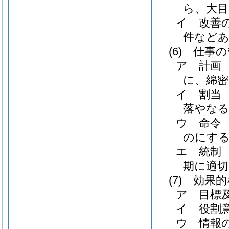
ら、大
イ
改善
件など
(6)
仕事の
ア
計画
に、綿
イ
割当
落やな
ウ
命令
のにす
エ
統制
期に適切
(7)
効果的
ア
目標
イ
役割
ウ
情報