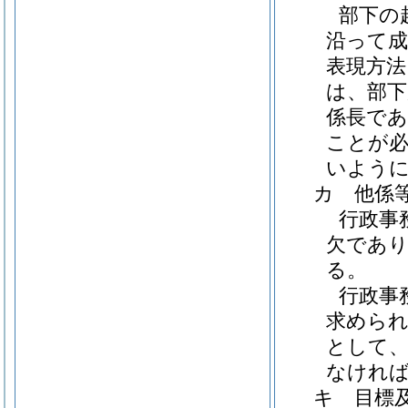
部下の
沿って
表現方法
は、部
係長で
ことが
いよう
カ
他係
行政事
欠であ
る。
行政事
求めら
として、
なけれ
キ
目標