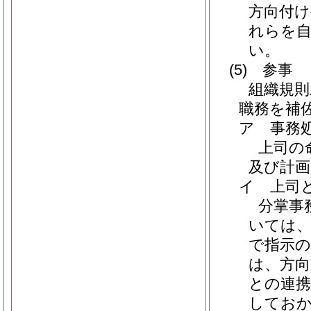
方向付け
れらを
い。
(5)
参事
組織規則
職務を補
ア
事務
上司の
及び計画
イ
上司
分掌事
いては
で指示
は、方
との連携
してお