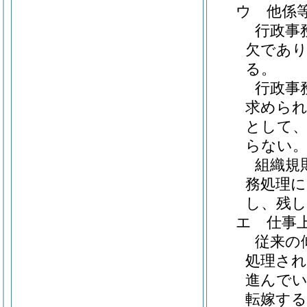
ウ
他係
行政事
欠であ
る。
行政事
求めら
として
らない
組織規
務処理
し、残
エ
仕事
従来の
処理さ
進んで
転嫁す