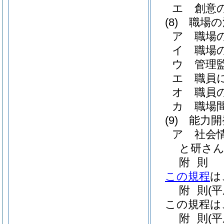
エ
創意
(8)
職場の
ア
職場
イ
職場
ウ
管理
エ
職員
オ
職員
カ
職場
(9)
能力開
ア
社会
と研さ
附
則
この規程
は
附
則
(
この規程は
附
則
(