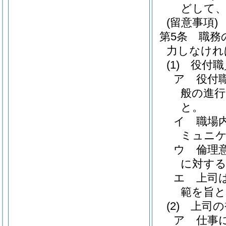
どして
(留意事項)
第5条
職務
力しなけれ
(1)
役付職
ア
役付
般の進行
と。
イ
職場
ミュニ
ウ
倫理
に対する
エ
上司
範を旨と
(2)
上司の
ア
仕事