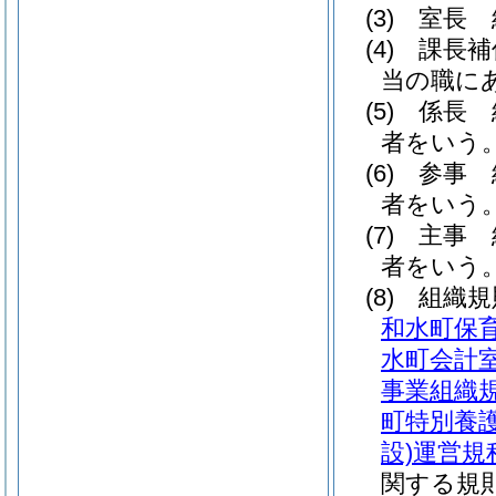
(3)
室長 
(4)
課長補
当の職に
(5)
係長 
者をいう
(6)
参事 
者をいう
(7)
主事 
者をいう
(8)
組織
和水町保
水町会計
事業組織
町特別養
設)
運営規
関する規