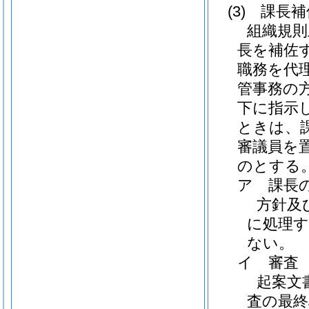
(3)
課長補
組織規則
長を補佐
職務を代
管事務の
下に指示
ときは、
審議員を
のとする
ア
課長
方針及
に処理
ない。
イ
審査
起案文
査の最終