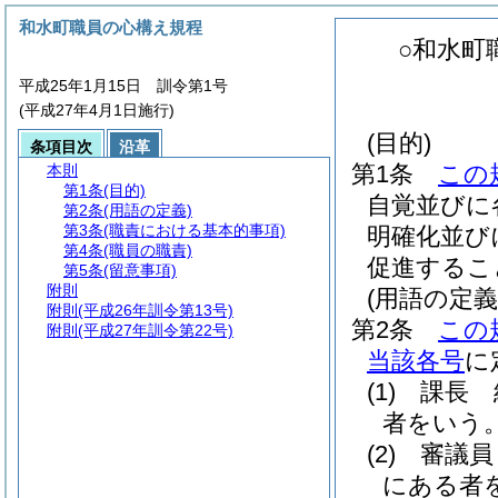
和水町職員の心構え規程
○和水町
平成25年1月15日 訓令第1号
(平成27年4月1日施行)
(目的)
条項目次
沿革
第1条
この
本則
第1条
(目的)
自覚並びに
第2条
(用語の定義)
第3条
(職責における基本的事項)
明確化並び
第4条
(職員の職責)
促進するこ
第5条
(留意事項)
附則
(用語の定義
附則
(平成26年訓令第13号)
第2条
この
附則
(平成27年訓令第22号)
当該各号
に
(1)
課長 
者をいう
(2)
審議員
にある者