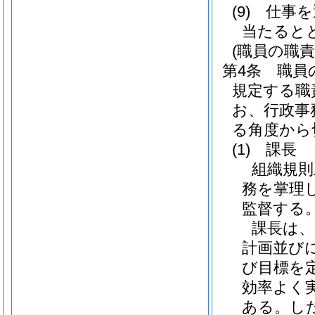
(9)
仕事を
当たると
(職員の職責
第4条
職員
規定する職
お、行政事
る角度から
(1)
課長
組織規則
務を掌理
監督する
課長は、
計画並び
び目標を
効率よく
ある。し