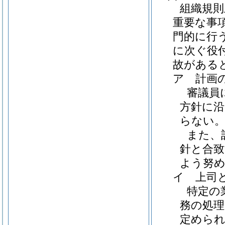
組織規則
重要な事
門的に行
に次ぐ役
故がある
ア
計画
審議員
方針に沿
らない
また、
針と合致
よう努
イ
上司
特定の
務の処理
定めら