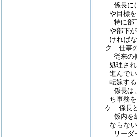
係長に
や目標
特に部
や部下
ければ
ク
仕事
従来の
処理さ
進んで
転嫁す
係長は
ち事務
ケ
係長
係内を
ならな
リーダ