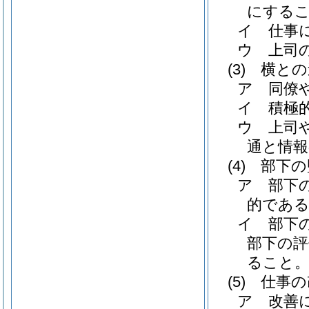
にする
イ
仕事
ウ
上司
(3)
横との
ア
同僚
イ
積極
ウ
上司
通と情報
(4)
部下の
ア
部下
的であ
イ
部下
部下の評
ること
(5)
仕事の
ア
改善