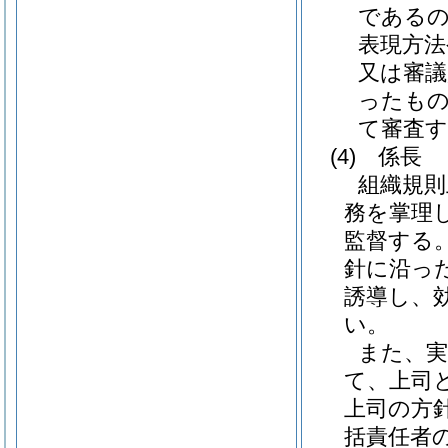
である
表現方法
又は審議
ったも
て審査
(4)
係長
組織規則
務を掌理
監督する
針に沿っ
誘導し、
い。
また、実
て、上司
上司の方
括責任者