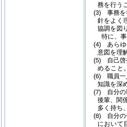
務を行う
(3)
事務を
針をよく
協調を図
特に、
(4)
あらゆ
意図を理
(5)
自己啓
めること
(6)
職員一
知識を深
(7)
自分の
後輩、関
多く持ち
(8)
自分の
において