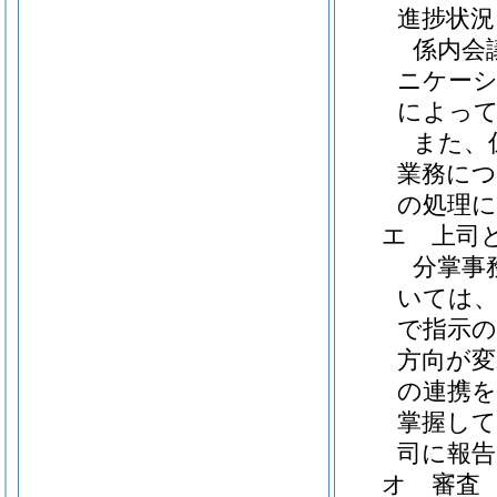
進捗状
係内会
ニケー
によっ
また、
業務につ
の処理
エ
上司
分掌事
いては
で指示
方向が
の連携
掌握し
司に報
オ
審査