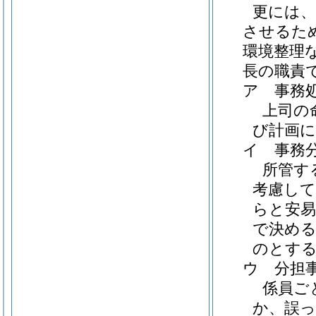
更には、
させるた
環境整理
長の職責
ア
事務
上司の
び計画に
イ
事務
所管す
考慮して
らと安易
で決め
のとす
ウ
分担
係員ご
か、誤