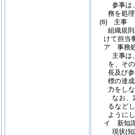
参事は
務を処
(6)
主事
組織規則
けて担当
ア
事務
主事は
を、そ
長及び参
標の達成
力をし
なお、
るなど
ように
イ
新知
現状
(