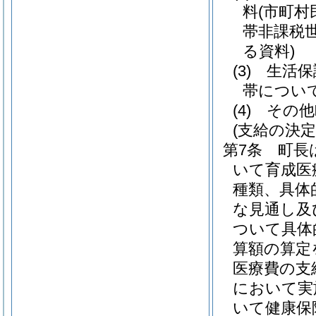
料
(市町
帯非課税
る資料)
(3)
生活保
帯につい
(4)
その他
(支給の決定
第7条
町長
いて育成医
種類、具体
な見通し及
ついて具体
算額の算定
医療費の支
において実
いて健康保