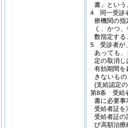
書」という
4
同一受診
療機関の指
く、かつ、
数指定する
5
受診者が
あっても、
定の取消し
有効期間を
きないもの
(支給認定の
第8条
受給
書に必要事
受給者証を
受給者証の
び高額治療