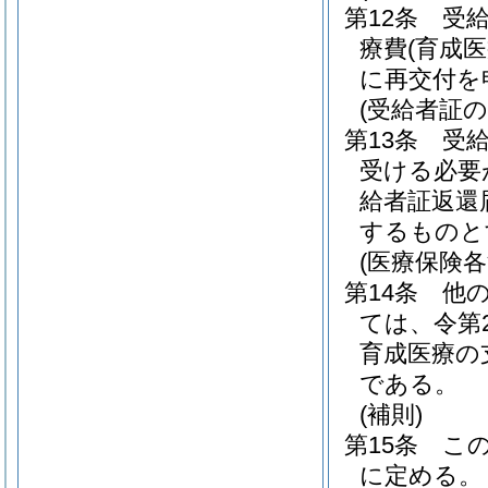
第12条
受
療費
(育成医
に再交付を
(受給者証の
第13条
受
受ける必要
給者証返還
するものと
(医療保険
第14条
他
ては、令第
育成医療の
である。
(補則)
第15条
こ
に定める。