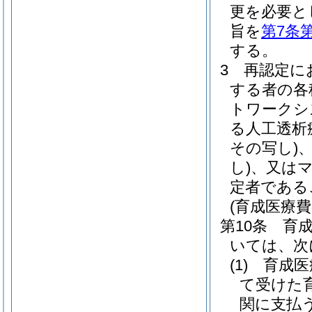
更を必要と
旨を
第7条
する。
3
再認定に
する者の各
トワークシ
る人工透析
その写し)
し)
、又は
定者である
(育成医療
第10条
育
いては、次
(1)
育成医
て受けた
関に支払