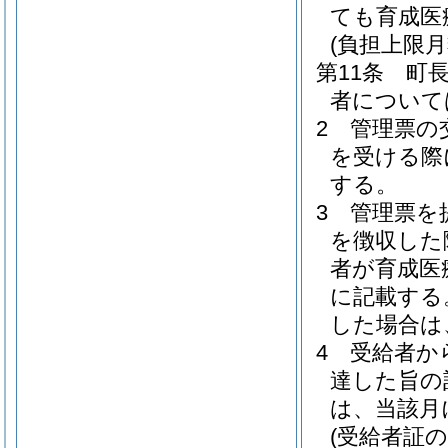
ても育成医
(負担上限
第11条
町
者について
2
管理票の
を受ける際
する。
3
管理票を
を徴収した
者が育成医
に記載する
した場合は
4
受給者か
達した旨の
は、当該月
(受給者証の