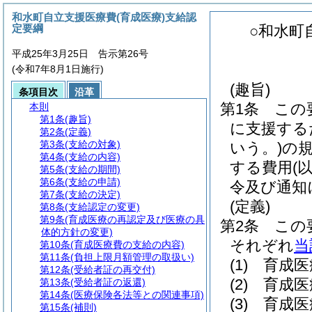
和水町自立支援医療費(育成医療)支給認
定要綱
○和水町
平成25年3月25日 告示第26号
(令和7年8月1日施行)
(趣旨)
条項目次
沿革
第1条
この
本則
第1条
(趣旨)
に支援する
第2条
(定義)
第3条
(支給の対象)
いう。)
の
第4条
(支給の内容)
する費用
(
第5条
(支給の期間)
第6条
(支給の申請)
令及び通知
第7条
(支給の決定)
(定義)
第8条
(支給認定の変更)
第9条
(育成医療の再認定及び医療の具
第2条
この
体的方針の変更)
それぞれ
当
第10条
(育成医療費の支給の内容)
第11条
(負担上限月額管理の取扱い)
(1)
育成医
第12条
(受給者証の再交付)
(2)
育成医
第13条
(受給者証の返還)
第14条
(医療保険各法等との関連事項)
(3)
育成医
第15条
(補則)