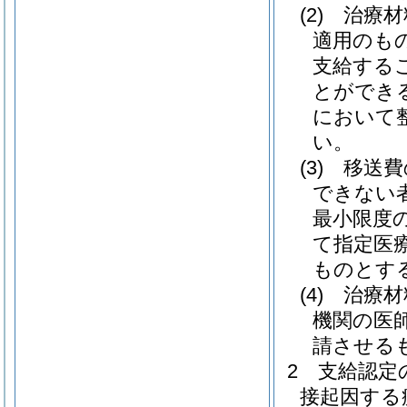
(2)
治療材
適用のも
支給する
とができ
において
い。
(3)
移送費
できない
最小限度
て指定医
ものとす
(4)
治療材
機関の医
請させる
2
支給認定
接起因する