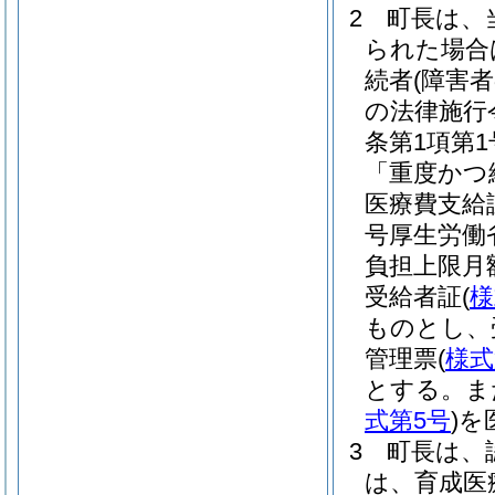
2
町長は、
られた場合
続者
(障害
の法律施行
条第1項第
「重度かつ
医療費支給
号厚生労働
負担上限月
受給者証
(
様
ものとし、
管理票
(
様式
とする。
ま
式第5号
)
を
3
町長は、
は、育成医