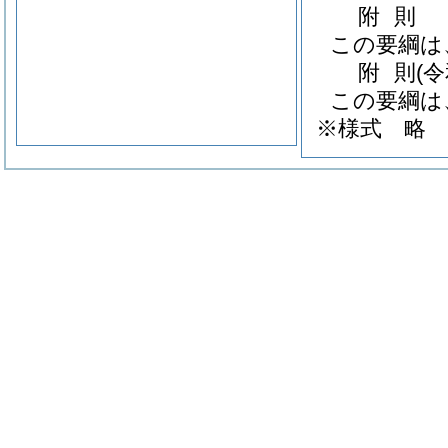
附
則
この要綱は
附
則
(
この要綱は
※様式
略