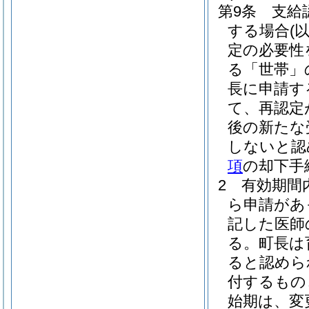
第9条
支給
する場合
(
定の必要性
る「世帯」
長に申請す
て、再認定
後の新たな
しないと認
項
の却下手
2
有効期間
ら申請があ
記した医師
る。
町長は
ると認めら
付するもの
始期は、変