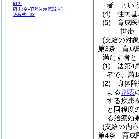
附則
者」とい
附則
(令和7年告示第92号)
(4)
住民基
※様式
略
(5)
育成医
「「世帯
(支給の対象
第3条
育成
満たす者と
(1)
法第4
者で、満
(2)
身体障
よる
別表
する疾患
と同程度
る治療効
(支給の内容
第4条
育成