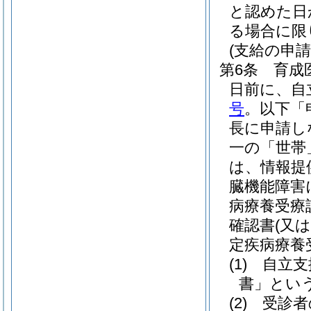
と認めた日
る場合に限
(支給の申請
第6条
育成
日前に、自
号
。以下「
長に申請し
一の「世帯
は、情報提
臓機能障害
病療養受療
確認書
(又
定疾病療養
(1)
自立支
書」という
(2)
受診者