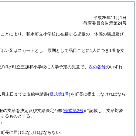
平成25年11月1日
教育委員会告示第24号
ることにより、和水町立小学校に在籍する児童の一体感の醸成及び
ボン又はスカートとし、原則として品目ごとに1人につき1着を支
び和水町立三加和小学校に入学予定の児童で、
次の各号
のいずれ
1月末日までに支給申請書
(
様式第1号
)
を町長に提出しなければなら
服の支給を決定及び支給決定台帳
(
様式第2号
)
に記載し、支給対象
知するものとする。
る。
を町長に届け出なければならない。