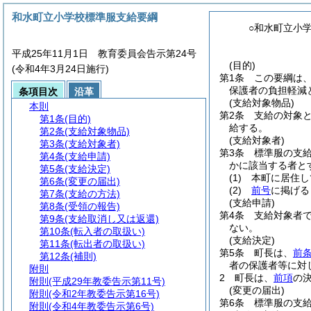
和水町立小学校標準服支給要綱
○和水町立小
平成25年11月1日 教育委員会告示第24号
(目的)
(令和4年3月24日施行)
第1条
この要綱は
保護者の負担軽減
条項目次
沿革
(支給対象物品)
本則
第2条
支給の対象
第1条
(目的)
給する。
第2条
(支給対象物品)
(支給対象者)
第3条
(支給対象者)
第3条
標準服の支
第4条
(支給申請)
かに該当する者と
第5条
(支給決定)
(1)
本町に居住し
第6条
(変更の届出)
(2)
前号
に掲げる
第7条
(支給の方法)
(支給申請)
第8条
(受領の報告)
第4条
支給対象者
第9条
(支給取消し又は返還)
ない。
第10条
(転入者の取扱い)
(支給決定)
第11条
(転出者の取扱い)
第5条
町長は、
前
第12条
(補則)
者の保護者等に対
附則
2
町長は、
前項
の
附則
(平成29年教委告示第11号)
(変更の届出)
附則
(令和2年教委告示第16号)
第6条
標準服の支
附則
(令和4年教委告示第6号)