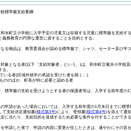
学校標準服支給要綱
、和水町立小学校に入学予定の児童又は在籍する児童に標準服を支給す
と義務教育の円滑な運営に資することを目的とする。
となる物品は、教育委員会が認める標準服で、シャツ、セーター及び半ズ
給対象となる者
(以下「支給対象者」という。)
は、和水町立菊水小学校及
する。
ている者
(区域外就学の承認を受けた者を除く。)
もののほか、町長が特に必要と認める者
で、標準服の支給を受けようとする者の保護者等は、入学する前年度の1
条
の申請があった場合においては、入学する前年度の1月末日までに標準
して支給決定通知書
(
様式第3号
)
により、受領書
(
様式第4号
)
を添えて通
決定に当たり、支給目的を達成するため必要な条件を付することができ
給を申請した者で、申請の内容に変更が生じたときは、速やかにその旨