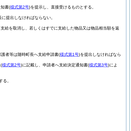
通知書
(
様式第2号
)
を提示し、直接受けるものとする。
長に提出しなければならない。
、支給を取消し、若しくはすでに支給した物品又は物品相当額を返
保護者等は随時町長へ支給申請書
(
様式第1号
)
を提出しなければなら
帳
(
様式第2号
)
に記載し、申請者へ支給決定通知書
(
様式第3号
)
によ
する。