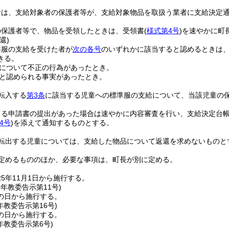
給は、支給対象者の保護者等が、支給対象物品を取扱う業者に支給決定
の保護者等で、物品を受領したときは、受領書
(
様式第4号
)
を速やかに町
還)
準服の支給を受けた者が
次の各号
のいずれかに該当すると認めるときは
きる。
について不正の行為があったとき。
と認められる事実があったとき。
転入する
第3条
に該当する児童への標準服の支給について、当該児童の
よる申請書の提出があった場合は速やかに内容審査を行い、支給決定台
4号
)
を添えて通知するものとする。
転出する児童については、支給した物品について返還を求めないものと
定めるもののほか、必要な事項は、町長が別に定める。
5年11月1日から施行する。
9年
教委告示第11号)
の日から施行する。
年
教委告示第16号)
の日から施行する。
年
教委告示第6号)