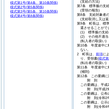
(支給の方法)
様式第1号
(第4条、第10条関係)
第7条
標準服の支
様式第2号
(第5条関係)
(受領の報告)
様式第3号
(第5条、第10条関係)
第8条
支給対象者
様式第4号
(第8条関係)
(支給取消し又は返
第9条
町長は、標
還させることがで
(1)
標準服の支給
(2)
その他不適当
(転入者の取扱い)
第10条
年度途中に
ない。
2
町長は、
前項
に
り、受領書
(
様式第
(転出者の取扱い)
第11条
年度途中に
(補則)
第12条
この要綱に
附
則
この要綱は、平成2
附
則
(平成2
この要綱は、公布
附
則
(令和2
この要綱は、公示
附
則
(令和4