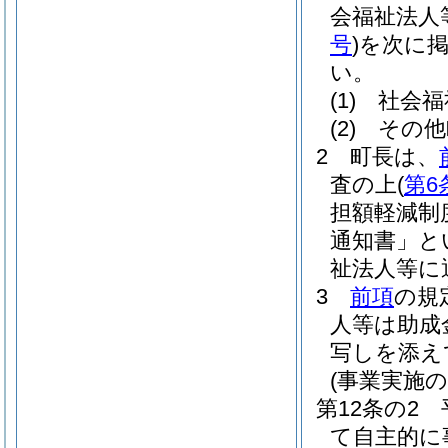
会福祉法人
号
)
を次に
い。
(1)
社会福
(2)
その他
2
町長は、
査の上
(
第6
担額軽減制
通知書」と
祉法人等に
3
前項
の規
人等は助成
写しを添え
(事業実施の
第12条の2
て自主的に