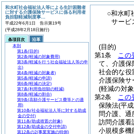
和水町社会福祉法人等による生計困難者
に対する介護保険サービスに係る利用者
○和水町
負担額軽減制度事…
サービ
平成22年6月1日 告示第19号
(平成28年2月18日施行)
条項目次
沿革
(目的)
本則
第1条
(目的)
第1条
この
第2条
(軽減の対象費用)
第3条
(軽減を行う社会福祉法人等の申
て、介護保
出)
社会的な役
第4条
(軽減の対象者)
第5条
(軽減の申請)
介護保険サ
第6条
(軽減の決定)
(軽減の対象
第7条
(利用負担額の軽減)
第8条
(軽減の割合)
第2条
この
第9条
(高額介護サービス費等との適
保険法
(平
用)
第10条
(社会福祉法人等に対する助成
問介護、通
金の交付)
訪問介護看
第11条
(助成措置の対象)
第12条
(助成金の交付申請)
小規模多機
第12条の2
(事業実施の特例)