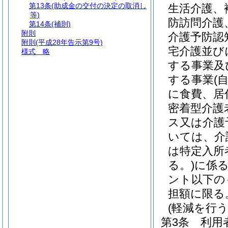
第13条
(助成金の交付の決定の取消し
生活介護、
等)
防訪問介護
第14条
(補則)
附則
介護予防認
附則
(平成28年告示第9号)
宅介護並び
様式
略
する事業及
する事業
(
に食費、居
密着型介護
ス又は介護
いては、介
は特定入所
る。)
に係
ント以下の
担額に限る
(軽減を行
第3条
利用