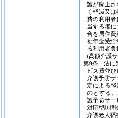
護が廃止さ
く軽減又は
費の利用者
当する者に
合を居住費
祉年金受給者
る利用者負
(高額介護
第9条
法に
ビス費並び
介護予防サ
定による軽
のとする。
護予防サー
対応型訪問
介護老人福