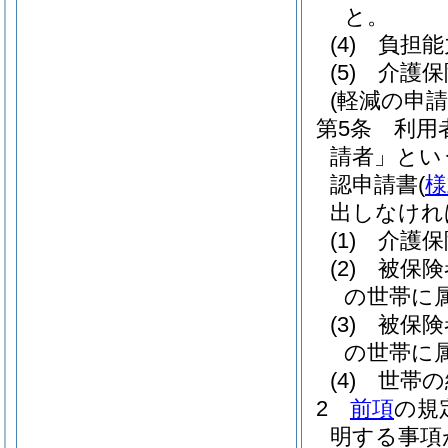
と。
(4)
負担能
(5)
介護保
(軽減の申請
第5条
利用
請者」とい
認申請書
(
様
出しなけれ
(1)
介護保
(2)
被保険
の世帯に
(3)
被保険
の世帯に
(4)
世帯の
2
前項
の規
明する事項