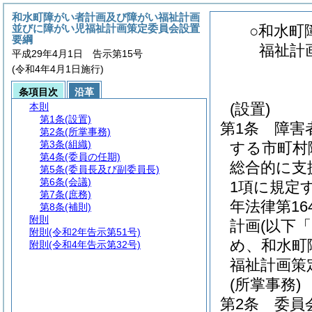
和水町障がい者計画及び障がい福祉計画
並びに障がい児福祉計画策定委員会設置
○和水町
要綱
福祉計
平成29年4月1日 告示第15号
(令和4年4月1日施行)
条項目次
沿革
(設置)
本則
第1条
(設置)
第1条
障害
第2条
(所掌事務)
第3条
(組織)
する市町村
第4条
(委員の任期)
総合的に支
第5条
(委員長及び副委員長)
第6条
(会議)
1項に規定
第7条
(庶務)
年法律第16
第8条
(補則)
附則
計画
(以下
附則
(令和2年告示第51号)
め、和水町
附則
(令和4年告示第32号)
福祉計画策
(所掌事務)
第2条
委員