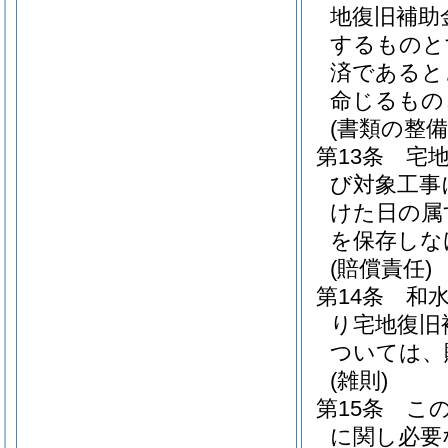
地復旧補助
するものと
済であると
命じるもの
(書類の整備
第13条
宅
び対象工事
けた日の属
を保存しな
(賠償責任)
第14条
和
り宅地復旧
ついては、
(雑則)
第15条
こ
に関し必要