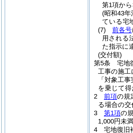
第1項か
(昭和43年
ている宅
(7)
前各号
用される
た指示に
(交付額)
第5条
宅地
工事の施工
「対象工事
を乗じて得
2
前項
の規
る場合の交
3
第1項
の
1,000
4
宅地復旧