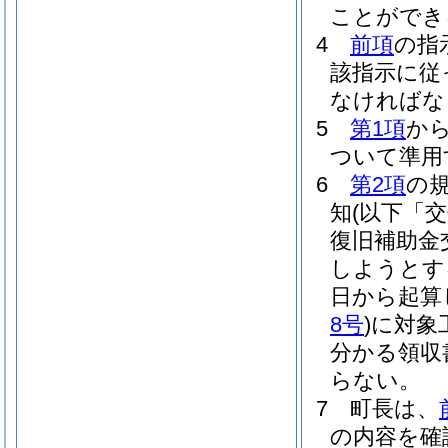
ことができ
4
前項
の指
該指示に従
なければな
5
第1項
か
ついて準用
6
第2項
の
知
(以下「
復旧補助金
しようとす
日から起算
8号
)
に対象
分かる領収
らない。
7
町長は、
の内容を確