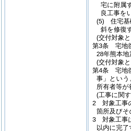
宅に附属
良工事を
(5)
住宅基
斜を修復
(交付対象
第3条
宅地
28年熊本
(交付対象と
第4条
宅地
事」という
所有者等が
(工事に関
2
対象工事
箇所及びそ
3
対象工事
以内に完了