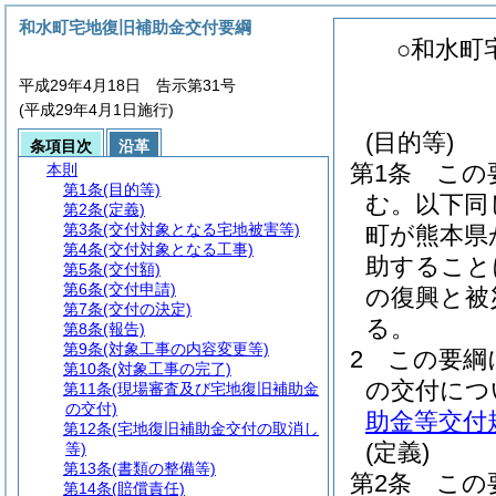
和水町宅地復旧補助金交付要綱
○和水町
平成29年4月18日 告示第31号
(平成29年4月1日施行)
(目的等)
条項目次
沿革
第1条
この
本則
第1条
(目的等)
む。以下同
第2条
(定義)
第3条
(交付対象となる宅地被害等)
町が熊本県
第4条
(交付対象となる工事)
助すること
第5条
(交付額)
第6条
(交付申請)
の復興と被
第7条
(交付の決定)
る。
第8条
(報告)
第9条
(対象工事の内容変更等)
2
この要綱
第10条
(対象工事の完了)
の交付につ
第11条
(現場審査及び宅地復旧補助金
の交付)
助金等交付
第12条
(宅地復旧補助金交付の取消し
(定義)
等)
第13条
(書類の整備等)
第2条
この
第14条
(賠償責任)