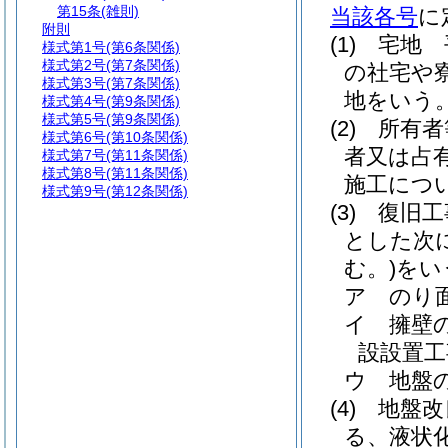
第15条
(雑則)
当該各号
に
附則
(1)
宅地 
様式第1号
(第6条関係)
様式第2号
(第7条関係)
の社宅や
様式第3号
(第7条関係)
地をいう
様式第4号
(第9条関係)
様式第5号
(第9条関係)
(2)
所有者
様式第6号
(第10条関係)
者又は占
様式第7号
(第11条関係)
様式第8号
(第11条関係)
施工につ
様式第9号
(第12条関係)
(3)
復旧工
とした次
む。)
をい
ア
のり
イ
擁壁
設設置工
ウ
地盤
(4)
地盤改
る、液状