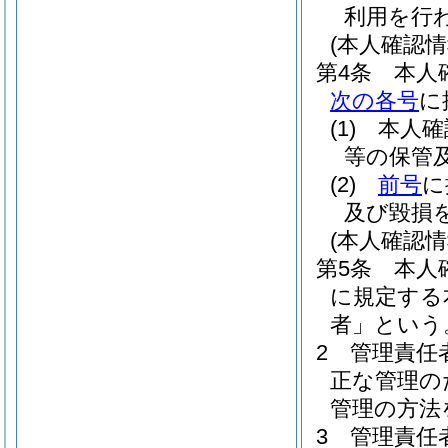
利用を行
(本人確認
第4条
本人
次の各号
に
(1)
本人確
等の保管
(2)
前号
に
及び毀損
(本人確認
第5条
本人
に規定する
者」という
2
管理責任
正な管理の
管理の方法
3
管理責任