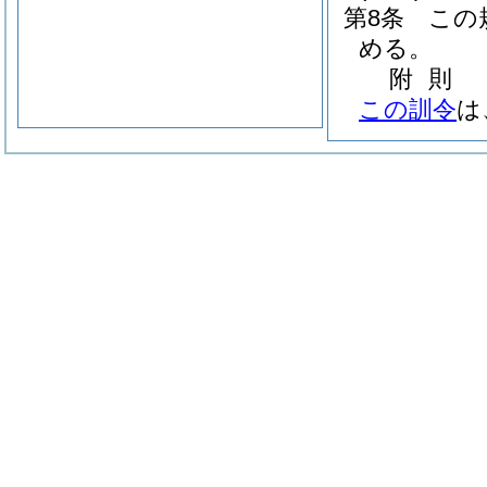
第8条
この
める。
附
則
この訓令
は