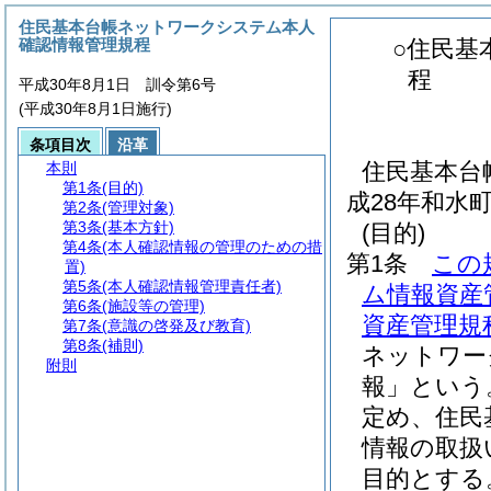
住民基本台帳ネットワークシステム本人
確認情報管理規程
○住民基
程
平成30年8月1日 訓令第6号
(平成30年8月1日施行)
条項目次
沿革
住民基本台
本則
第1条
(目的)
成28年和水
第2条
(管理対象)
第3条
(基本方針)
(目的)
第4条
(本人確認情報の管理のための措
第1条
この
置)
第5条
(本人確認情報管理責任者)
ム情報資産
第6条
(施設等の管理)
資産管理規
第7条
(意識の啓発及び教育)
第8条
(補則)
ネットワー
附則
報」という
定め、住民
情報の取扱
目的とする