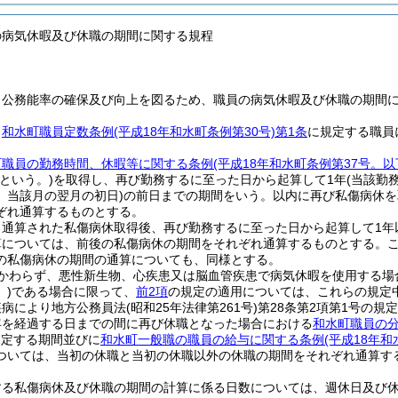
の病気休暇及び休職の期間に関する規程
、公務能率の確保及び向上を図るため、職員の病気休暇及び休職の期間
、
和水町職員定数条例
(平成18年和水町条例第30号)
第1条
に規定する職員
町職員の勤務時間、休暇等に関する条例
(平成18年和水町条例第37号。
という。)
を取得し、再び勤務するに至った日から起算して1年(当該勤
、当該月の翌月の初日)
の前日までの期間をいう。以内に再び私傷病休を
ぞれ通算するものとする。
り通算された私傷病休取得後、再び勤務するに至った日から起算して1年
算については、前後の私傷病休の期間をそれぞれ通算するものとする。
の私傷病休の期間の通算についても、同様とする。
かわらず、悪性新生物、心疾患又は脳血管疾患で病気休暇を使用する場
)
である場合に限って、
前2項
の規定の適用については、これらの規定
疾病により地方公務員法
(昭和25年法律第261号)
第28条第2項第1号の規
年を経過する日までの間に再び休職となった場合における
和水町職員の
規定する期間並びに
和水町一般職の職員の給与に関する条例
(平成18年和
ついては、当初の休職と当初の休職以外の休職の期間をそれぞれ通算す
する私傷病休及び休職の期間の計算に係る日数については、週休日及び