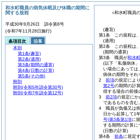
和水町職員の病気休暇及び休職の期間に
関する規程
○和水町職員
平成30年9月26日 訓令第8号
(趣旨)
(令和7年11月28日施行)
第1条
この規程は
(適用)
条項目次
沿革
第2条
この規程は
本則
(期間の通算)
第1条
(趣旨)
第3条
職員が
和水
第2条
(適用)
(以下「私傷病休」
第3条
(期間の通算)
い場合にあっては
第4条
(日数の計算)
病休の期間をそれ
第5条
(その他)
2
前項
の規定によ
附則
第2号
の期間の計
附則
(令和5年訓令第30号)
得する場合の前後
附則
(令和7年訓令第12号)
3
前2項
の規定にか
であるものを含む。
4
職員が負傷又は
日から起算して1
号)
第3条第1項
に
する期間の計算に
(日数の計算)
第4条
前条
に規定