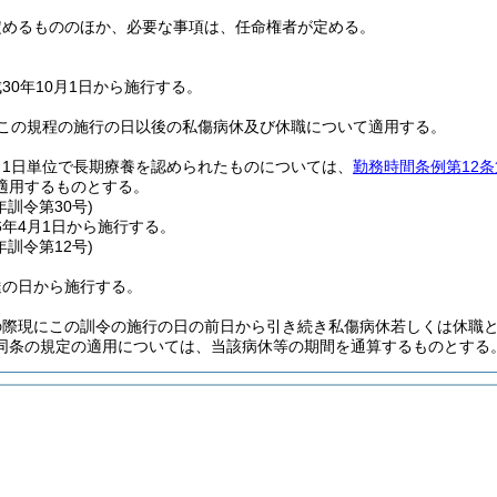
定めるもののほか、必要な事項は、任命権者が定める。
30年10月1日から施行する。
この規程の施行の日以後の私傷病休及び休職について適用する。
、1日単位で長期療養を認められたものについては、
勤務時間条例第12条
適用するものとする。
年
訓令第30号)
6年4月1日から施行する。
年
訓令第12号)
達の日から施行する。
際現にこの訓令の施行の日の前日から引き続き私傷病休若しくは休職と
同条の規定の適用については、当該病休等の期間を通算するものとする