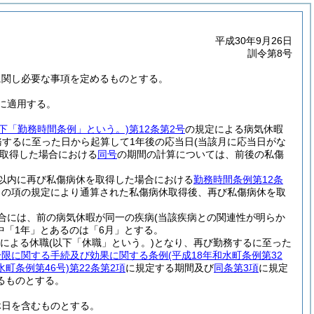
平成30年9月26日
訓令第8号
に関し必要な事項を定めるものとする。
に適用する。
以下「勤務時間条例」という。)
第12条第2号
の規定による病気休暇
務するに至った日から起算して1年後の応当日
(当該月に応当日がな
取得した場合における
同号
の期間の計算については、前後の私傷
以内に再び私傷病休を取得した場合における
勤務時間条例第12条
この項の規定により通算された私傷病休取得後、再び私傷病休を取
合には、前の病気休暇が同一の疾病
(当該疾病との関連性が明らか
中「1年」とあるのは「6月」とする。
定による休職
(以下「休職」という。)
となり、再び勤務するに至った
分限に関する手続及び効果に関する条例
(平成18年和水町条例第32
水町条例第46号)
第22条第2項
に規定する期間及び
同条第3項
に規定
るものとする。
休日を含むものとする。