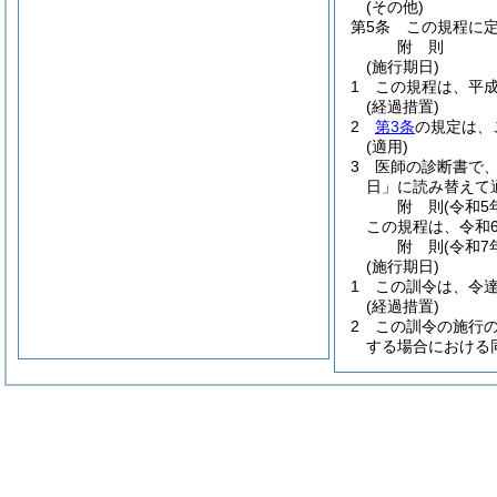
(その他)
第5条
この規程に
附
則
(施行期日)
1
この規程は、平成
(経過措置)
2
第3条
の規定は、
(適用)
3
医師の診断書で
日」に読み替えて
附
則
(令和5
この規程は、令和
附
則
(令和7
(施行期日)
1
この訓令は、令
(経過措置)
2
この訓令の施行の
する場合における