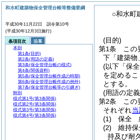
和水町建築物保全管理台帳等整備要綱
○和水町
平成30年11月22日 訓令第10号
(平成30年12月3日施行)
(目的)
条項目次
沿革
第1条
この
本則
第1条
(目的)
下「建築物
第2条
(用語の定義)
第3条
(保全管理台帳の様式)
(以下「保
第4条
(関係資料)
を定めるこ
第5条
(保全管理台帳作成の時期)
第6条
(保全管理台帳作成の例外)
とする。
第7条
(保全管理台帳等の引継ぎ)
(用語の定義
附則
様式第1号
(第3条関係)
第2条
この
様式第2号
(第3条関係)
それぞれ
当
様式第3号
(第3条関係)
様式第4号
(第3条関係)
(1)
保全 
(2)
維持保
持及び耐