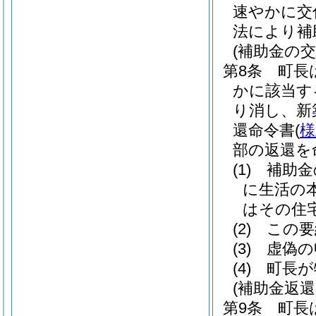
速やかに交
法により補
(補助金の
第8条
町長
かに該当す
り消し、新
還命令書
(
様
部の返還を
(1)
補助金
に生活の
はその住
(2)
この要
(3)
虚偽の
(4)
町長が
(補助金返還
第9条
町長