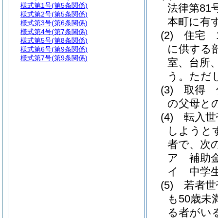
様式第1号
(第5条関係)
法律第81号
様式第2号
(第5条関係)
本町に有
様式第3号
(第6条関係)
様式第4号
(第7条関係)
(2)
住宅 
様式第5号
(第8条関係)
に供する
様式第6号
(第9条関係)
様式第7号
(第9条関係)
室、台所
う。
ただ
(3)
取得 
の父母と
(4)
転入世
しようと
者で、次
ア
補助
イ
中学
(5)
若者世
も50歳
る者がい