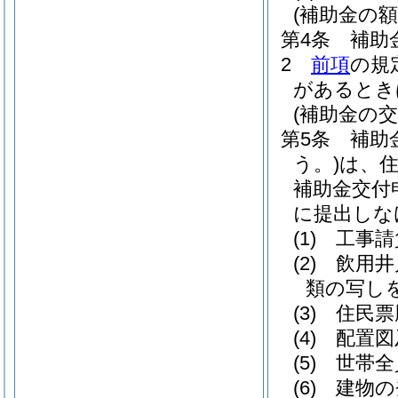
(補助金の額
第4条
補助
2
前項
の規
があるとき
(補助金の交
第5条
補助
う。)
は、住
補助金交付
に提出しな
(1)
工事請
(2)
飲用井
類の写しを
(3)
住民票
(4)
配置図
(5)
世帯全
(6)
建物の