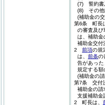
(7)
誓約書
(8)
その他
(補助金の交
第6条
町長
の審査及び
は、補助金
補助金交付
2
前項
の規
は、
前条
の
告があった
規定する額
(補助金の請
第7条
交付
補助金の請
支援補助金
2
町長は、