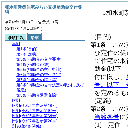
和水町新築住宅みらい支援補助金交付要
綱
○和水町
令和2年3月13日 告示第11号
(令和7年4月1日施行)
(目的)
条項目次
沿革
第1条
この
本則
第1条
(目的)
び定住の促
第2条
(定義)
第3条
(補助金の交付要件)
て住宅の取
第4条
(補助金の額)
助金
(以下
第5条
(補助金の交付申請)
第6条
(補助金の交付決定)
付に関し、
第7条
(補助金の請求等)
号。以下「
第8条
(補助金の交付決定の取消し及び
返還)
を定めるも
第9条
(補助金返還免除)
(定義)
附則
附則
(令和3年告示第16号)
第2条
この
附則
(令和4年告示第97号)
当該各号
に
附則
(令和5年告示第39号)
附則
(令和7年告示第26号)
(1)
定住 
別表
(第4条関係)