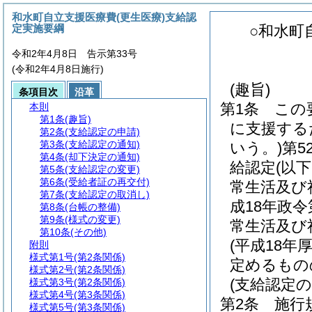
和水町自立支援医療費(更生医療)支給認
定実施要綱
○和水町
令和2年4月8日 告示第33号
(令和2年4月8日施行)
(趣旨)
条項目次
沿革
第1条
この
本則
第1条
(趣旨)
に支援する
第2条
(支給認定の申請)
第3条
(支給認定の通知)
いう。)
第5
第4条
(却下決定の通知)
給認定
(以
第5条
(支給認定の変更)
第6条
(受給者証の再交付)
常生活及び
第7条
(支給認定の取消し)
成18年政
第8条
(台帳の整備)
第9条
(様式の変更)
常生活及び
第10条
(その他)
(平成18
附則
様式第1号
(第2条関係)
定めるもの
様式第2号
(第2条関係)
(支給認定の
様式第3号
(第2条関係)
様式第4号
(第3条関係)
第2条
施行
様式第5号
(第3条関係)