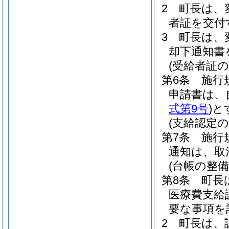
2
町長は、
者証を交付
3
町長は、
却下通知書
(受給者証の
第6条
施行
申請書は、
式第9号
)
と
(支給認定の
第7条
施行
通知は、取
(台帳の整備
第8条
町長
医療費支給
要な事項を
2
町長は、