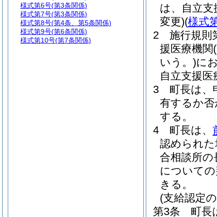
様式第6号
(第3条関係)
は、自立支
様式第7号
(第3条関係)
変更)
(
様式第
様式第8号
(第4条、第5条関係)
様式第9号
(第6条関係)
2
施行規則
様式第10号
(第7条関係)
援医療機関
いう。)
に
自立支援医
3
町長は、
有するか否
する。
4
町長は、
認められた
合相談所の
についての
きる。
(支給認定の
第3条
町長