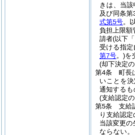
きは、当該
及び同条第
式第5号
。
負担上限額
請者
(以下
受ける指定
第7号
。)
を
(却下決定の
第4条
町長
いことを決
通知するも
(支給認定の
第5条
支給
り支給認定
当該変更の
ならない。