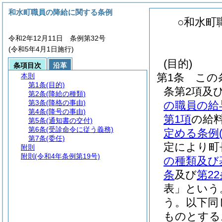
和水町職員の降給に関する条例
○和水町
令和2年12月11日 条例第32号
(令和5年4月1日施行)
(目的)
条項目次
沿革
第1条
この
本則
第1条
(目的)
条第2項及
第2条
(降給の種類)
第3条
(降格の事由)
の職員の給
第4条
(降号の事由)
第1項
の給
第5条
(通知書の交付)
第6条
(受診命令に従う義務)
定める条例
第7条
(委任)
定により町
附則
附則
(令和4年条例第19号)
の種類及び
条
及び
第22
表」という
う。以下同
ものとする