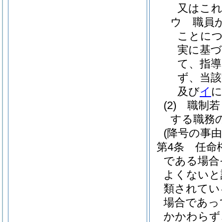
又はこ
ウ
職員
ことに
実に基
て、指
ず、当該
及び
イ
に
(2)
職制若
する職務
(降号の事由
第4条
任命
である場合
よくないと
類されてい
場合であっ
かかわらず