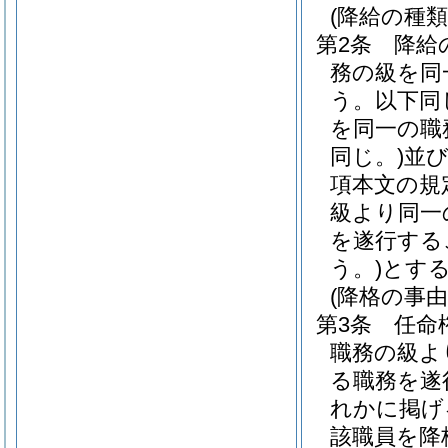
(降給の種類
第2条
降給
務の級を同
う。以下同
を同一の職
同じ。)
並び
項本文の規
級より同一
を遂行する
う。)
とす
(降格の事由
第3条
任命
職務の級よ
る職務を遂
れかに掲げ
該職員を降