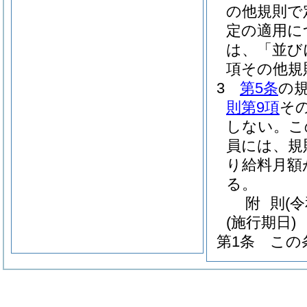
の他規則で
定の適用に
は、「並び
項その他規
3
第5条
の
則第9項
そ
しない。
こ
員には、規
り給料月額
る。
附
則
(
(施行期日)
第1条
この