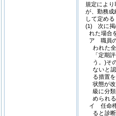
規定により
が、勤務成
して定める
(1)
次に掲
れた場合を
ア
職員
われた全
「定期評
う。)
そ
ないと
る措置
状態が
級に分
められ
イ
任命
ると診