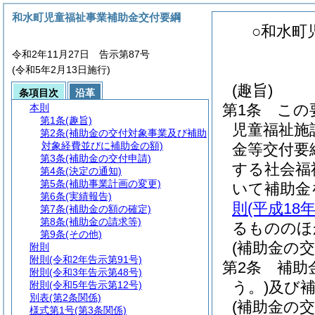
和水町児童福祉事業補助金交付要綱
○和水町
令和2年11月27日 告示第87号
(令和5年2月13日施行)
(趣旨)
条項目次
沿革
第1条
この
本則
第1条
(趣旨)
児童福祉施
第2条
(補助金の交付対象事業及び補助
対象経費並びに補助金の額)
金等交付要
第3条
(補助金の交付申請)
する社会福
第4条
(決定の通知)
第5条
(補助事業計画の変更)
いて補助金
第6条
(実績報告)
則
(平成1
第7条
(補助金の額の確定)
第8条
(補助金の請求等)
るもののほ
第9条
(その他)
(補助金の
附則
附則
(令和2年告示第91号)
第2条
補助
附則
(令和3年告示第48号)
う。)
及び
附則
(令和5年告示第12号)
別表
(第2条関係)
(補助金の交
様式第1号
(第3条関係)