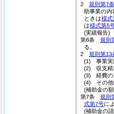
2
規則第7条
助事業の内
ときは
様式
は
様式第5
(実績報告)
第6条
規則
る。
2
規則第13
(1)
事業実
(2)
収支精
(3)
経費の
(4)
その他
(補助金の額
第7条
規則
式第7号
に
(補助金の請