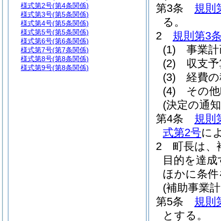
様式第2号
(第4条関係)
第3条
規則
様式第3号
(第5条関係)
る。
様式第4号
(第5条関係)
様式第5号
(第5条関係)
2
規則第3条
様式第6号
(第6条関係)
(1)
事業計
様式第7号
(第7条関係)
様式第8号
(第8条関係)
(2)
収支予
様式第9号
(第8条関係)
(3)
経費の
(4)
その他
(決定の通知
第4条
規則
式第2号
に
2
町長は、
目的を達成
ほかに条件
(補助事業計
第5条
規則
とする。