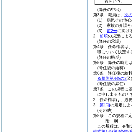
表をいう。
(降任の申出)
第3条
職員は、
次
(1)
病気その他心
(2)
家族の介護そ
(3)
前2号
に掲げ
2
前項
の規定によ
(降任の承認)
第4条
任命権者は
職について決定す
(降任の時期)
第5条
降任の時期
(降任後の給料)
第6条
降任後の給
る規則第4条の2
又
(降任後の昇任)
第7条
この規程に
に申し出るものと
2
任命権者は、必
3
第1項
の規定によ
(その他)
第8条
この規程に
附
則
この規程は、令和
様式第1号
(第3条関係