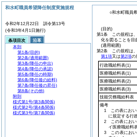
和水町職員希望降任制度実施規程
○和水町職員
令和2年12月22日 訓令第13号
(目的)
(令和3年4月1日施行)
第1条
この規程は
化を図ることを目
条項目次
沿革
(適用範囲)
本則
第2条
この規程は
第1条
(目的)
第1項
又は
第2項
の
第2条
(適用範囲)
第3条
(降任の申出)
行政職給料表
(1)
第4条
(降任の承認)
医療職給料表
(1)
第5条
(降任の時期)
第6条
(降任後の給料)
医療職給料表
(2)
第7条
(降任後の昇任)
医療職給料表
(3)
第8条
(その他)
附則
技能労務職給料表
様式第1号
(第3条関係)
備考
様式第2号
(第4条関係)
1 この表にお
様式第3号
(第7条関係)
に規定する行
2 この表にお
イ医療職給料
3 この表にお