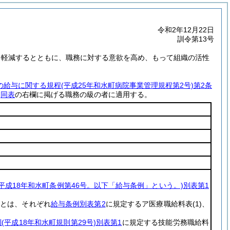
令和2年12月22日
訓令第13号
を軽減するとともに、職務に対する意欲を高め、もって組織の活性
の給与に関する規程
(平成25年和水町病院事業管理規程第2号)
第2条
じ
同表
の右欄に掲げる職務の級の者に適用する。
(平成18年和水町条例第46号。以下「給与条例」という。)
別表第1
とは、それぞれ
給与条例別表第2
に規定するア医療職給料表
(1)
、
則
(平成18年和水町規則第29号)
別表第1
に規定する技能労務職給料