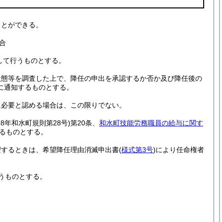
ことができる。
合
して行うものとする。
状態等を調査した上で、降任の申出を承認するか否か及び降任後の
に通知するものとする。
に必要と認める場合は、この限りでない。
18年和水町規則第28号)
第20条、
和水町技能労務職員の給与に関す
るものとする。
望するときは、希望降任理由消滅申出書
(
様式第3号
)
により任命権者
うものとする。