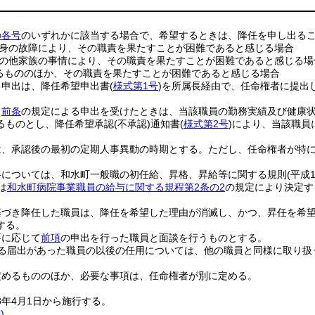
の各号
のいずれかに該当する場合で、希望するときは、降任を申し出る
身の故障により、その職責を果たすことが困難であると感じる場合
の他家族の事情により、その職責を果たすことが困難であると感じる場
るもののほか、その職責を果たすことが困難であると感じる場合
る申出は、降任希望申出書
(
様式第1号
)
を所属長経由で、任命権者に提出
、
前条
の規定による申出を受けたときは、当該職員の勤務実績及び健康
るものとし、降任希望承認
(不承認)
通知書
(
様式第2号
)
により、当該職員
は、承認後の最初の定期人事異動の時期とする。
ただし、任命権者が特
料については、和水町一般職の初任給、昇格、昇給等に関する規則
(平成
は
和水町病院事業職員の給与に関する規程第2条の2
の規定により決定す
基づき降任した職員は、降任を希望した理由が消滅し、かつ、昇任を希
する。
要に応じて
前項
の申出を行った職員と面談を行うものとする。
る届出があった職員の以後の任用については、他の職員と同様に取り扱
定めるもののほか、必要な事項は、任命権者が別に定める。
3年4月1日から施行する。
)