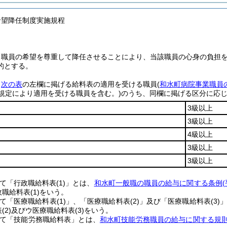
希望降任制度実施規程
、職員の希望を尊重して降任させることにより、当該職員の心身の負担
的とする。
、
次の表
の左欄に掲げる給料表の適用を受ける職員
(
和水町病院事業職員
規定により適用を受ける職員を含む。)
のうち、同欄に掲げる区分に応
3級以上
3級以上
4級以上
3級以上
3級以上
いて「行政職給料表
(1)
」とは、
和水町一般職の職員の給与に関する条例
政職給料表
(1)
をいう。
いて「医療職給料表
(1)
」、「医療職給料表
(2)
」及び「医療職給料表
(3)
」
表
(2)
及びウ医療職給料表
(3)
をいう。
いて「技能労務職給料表」とは、
和水町技能労務職員の給与に関する規