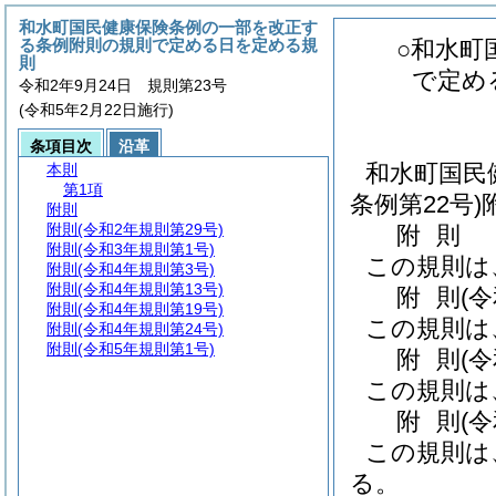
和水町国民健康保険条例の一部を改正す
る条例附則の規則で定める日を定める規
○和水町
則
で定め
令和2年9月24日 規則第23号
(令和5年2月22日施行)
条項目次
沿革
和水町国民
本則
第1項
条例第22号)
附則
附則
(令和2年規則第29号)
附
則
附則
(令和3年規則第1号)
この規則は
附則
(令和4年規則第3号)
附則
(令和4年規則第13号)
附
則
(
附則
(令和4年規則第19号)
この規則は
附則
(令和4年規則第24号)
附則
(令和5年規則第1号)
附
則
(
この規則は
附
則
(
この規則は
る。