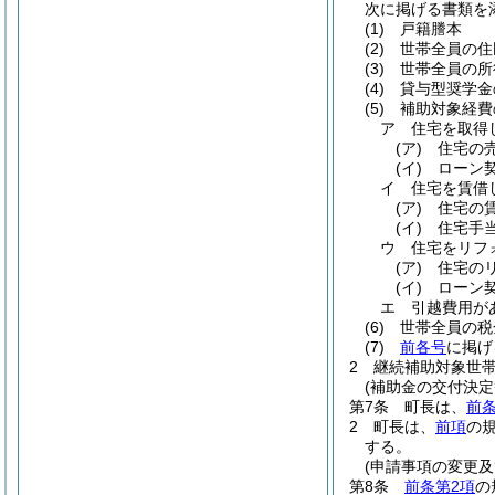
次に掲げる書類を
(1)
戸籍謄本
(2)
世帯全員の住
(3)
世帯全員の所
(4)
貸与型奨学金
(5)
補助対象経費
ア
住宅を取得
(ア)
住宅の
(イ)
ローン
イ
住宅を賃借
(ア)
住宅の
(イ)
住宅手
ウ
住宅をリフ
(ア)
住宅の
(イ)
ローン
エ
引越費用が
(6)
世帯全員の税
(7)
前各号
に掲げ
2
継続補助対象世
(補助金の交付決定
第7条
町長は、
前
2
町長は、
前項
の
する。
(申請事項の変更及
第8条
前条第2項
の