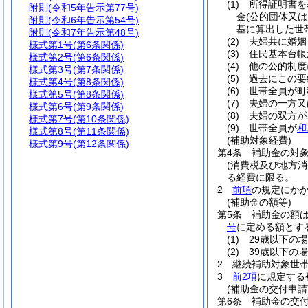
(1)
所得証明書を
附則
(令和5年告示第77号)
金
(公的団体又
附則
(令和6年告示第54号)
基に算出した世
附則
(令和7年告示第48号)
(2)
夫婦共に婚姻
様式第1号
(第6条関係)
(3)
住民基本台帳
様式第2号
(第6条関係)
(4)
他の公的制度
様式第3号
(第7条関係)
(5)
過去にこの要
様式第4号
(第8条関係)
(6)
世帯全員が町
様式第5号
(第8条関係)
(7)
夫婦の一方又
様式第6号
(第9条関係)
(8)
夫婦の双方が
様式第7号
(第10条関係)
(9)
世帯全員が
和
様式第8号
(第11条関係)
(補助対象経費)
様式第9号
(第12条関係)
第4条
補助金の対
(消費税及び地方消
る経費に限る。
2
前項
の規定にか
(補助金の額等)
第5条
補助金の額
号
に定める額とす
(1)
29歳以下の場
(2)
39歳以下の場
2
継続補助対象世
3
前2項
に規定する
(補助金の交付申請
第6条
補助金の交