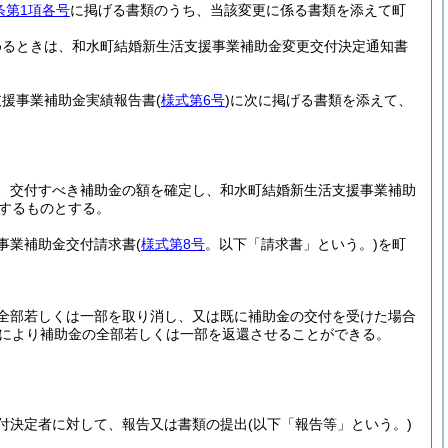
条第1項各号
に掲げる書類のうち、当該変更に係る書類を添えて町
めるときは、和水町結婚新生活支援事業補助金変更交付決定通知書
支援事業補助金実績報告書
(
様式第6号
)
に次に掲げる書類を添えて、
、交付すべき補助金の額を確定し、和水町結婚新生活支援事業補助
するものとする。
事業補助金交付請求書
(
様式第8号
。以下「請求書」という。)
を町
全部若しくは一部を取り消し、又は既に補助金の交付を受けた場合
により補助金の全部若しくは一部を返還させることができる。
付決定者に対して、報告又は書類の提出
(以下「報告等」という。)