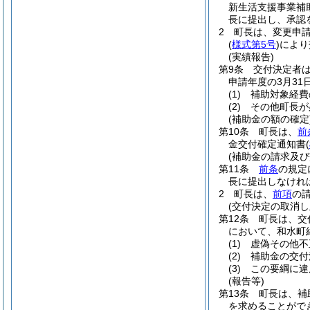
新生活支援事業補
長に提出し、承認
2
町長は、変更申
(
様式第5号
)
により
(実績報告)
第9条
交付決定者
申請年度の3月3
(1)
補助対象経費
(2)
その他町長が
(補助金の額の確定
第10条
町長は、
前
金交付確定通知書
(
(補助金の請求及び
第11条
前条
の規定
長に提出しなけれ
2
町長は、
前項
の
(交付決定の取消し
第12条
町長は、交
において、和水町
(1)
虚偽その他不
(2)
補助金の交付
(3)
この要綱に違
(報告等)
第13条
町長は、補
を求めることがで