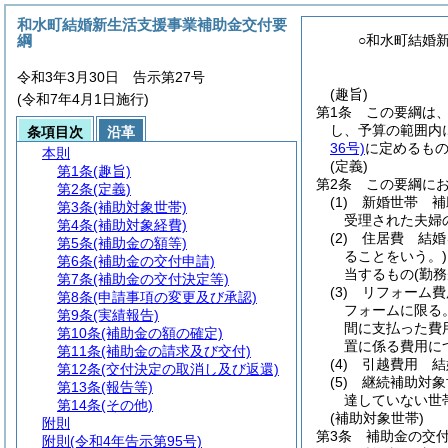
和水町結婚新生活支援事業補助金交付要
綱
○和水町結婚
令和3年3月30日 告示第27号
(趣旨)
(令和7年4月1日施行)
第1条
この要綱は
し、予算の範囲内
条項目次
沿革
36号)
に定めるも
本則
(定義)
第1条
(趣旨)
第2条
この要綱に
第2条
(定義)
(1)
新婚世帯 補
第3条
(補助対象世帯)
受理された夫婦
第4条
(補助対象経費)
(2)
住居費 結婚
第5条
(補助金の額等)
ることをいう。)
第6条
(補助金の交付申請)
当するもの
(勤
第7条
(補助金の交付決定等)
(3)
リフォーム費
第8条
(申請事項の変更及び承認)
フォームに限る。
第9条
(実績報告)
間に支払った費
第10条
(補助金の額の確定)
置に係る費用に
第11条
(補助金の請求及び交付)
(4)
引越費用 結
第12条
(交付決定の取消し及び返還)
(5)
継続補助対象
第13条
(報告等)
達していない世
第14条
(その他)
(補助対象世帯)
附則
第3条
補助金の交
附則
(令和4年告示第95号)