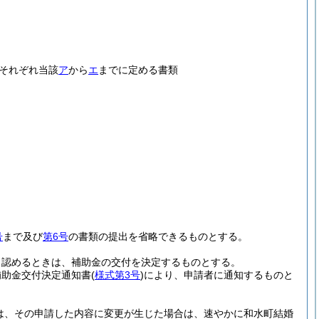
それぞれ当該
ア
から
エ
までに定める書類
号
まで及び
第6号
の書類の提出を省略できるものとする。
と認めるときは、補助金の交付を決定するものとする。
補助金交付決定通知書
(
様式第3号
)
により、申請者に通知するものと
は、その申請した内容に変更が生じた場合は、速やかに和水町結婚