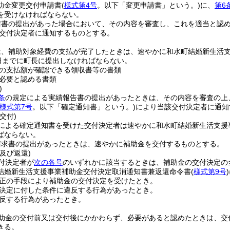
助金変更交付申請書
(
様式第4号
。以下「変更申請書」という。)
に、
第6
を受けなければならない。
請書の提出があった場合において、その内容を審査し、これを適当と認
交付決定者に通知するものとする。
は、補助対象経費の支払が完了したときは、速やかに和水町結婚新生活
1日までに町長に提出しなければならない。
の支払額が確認できる領収書等の書類
必要と認める書類
)
条
の規定による実績報告書の提出があったときは、その内容を審査の上
様式第7号
。以下「確定通知書」という。)
により当該交付決定者に通知
交付)
による確定通知書を受けた交付決定者は速やかに和水町結婚新生活支援
ばならない。
請求書の提出があったときは、速やかに補助金を交付するものとする。
及び返還)
付決定者が
次の各号
のいずれかに該当するときは、補助金の交付決定の
結婚新生活支援事業補助金交付決定取消通知書兼返還命令書
(
様式第9号
)
正の手段により補助金の交付決定を受けたとき。
決定に付した条件に違反する行為があったとき。
反する行為があったとき。
助金の交付前又は交付後にかかわらず、必要があると認めたときは、交
きる。