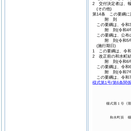
2
交付決定者は、
(その他)
第14条
この要綱に
附
則
この要綱は、令和
附
則
(令和4
この要綱は、公布
附
則
(令和5
(施行期日)
1
この要綱は、令和
2
改正前の和水町
附
則
(令和6
この要綱は、令和
附
則
(令和7
この要綱は、令和
様式第1号
(第6条関係