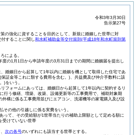
令和3年3月30日
告示第27号
対策の強化に資することを目的として、新規に婚姻した世帯に対
交付することに関し
和水町補助金等交付規則
(平成18年和水町規則第
ころによる。
年度の1月1日から申請年度の3月31日までの期間に婚姻届を提出し
は、婚姻日から起算して1年以内に婚姻を機として取得した住宅であ
(保証金等これに類する費用を含む。)
、共益費及び仲介手数料に該
。)
をいう。
るリフォームにあっては、婚姻日から起算して1年以内に契約するリ
に行う修繕、増築、改築、設備更新等の工事費用で、補助対象期
の外構に係る工事費用並びにエアコン、洗濯機等の家電購入及び設
払その他の引越しに係る実費をいう。
あって、その受給額が1世帯当たりの補助上限額として定める額に
を受けていない世帯
て、
次の各号
のいずれにも該当する世帯とする。