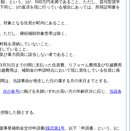
金額」という。)
が、500万円未満であること。
ただし、貸与型奨学
下同じ。)
の返済を現に行っている場合にあっては、所得証明書を
。
、対象となる住居が町内にあること。
。
ただし、継続補助対象世帯は除く。
村税を滞納していないこと。
有していること。
及び暴力団員に該当しない者であること。
ら3月31日までの間に支払った住居費、リフォーム費用及び引越費用
引越費用は、補助金の申請時点において現に居住している住居に係
期間は、当該事由が発生した日の属する月の末日までとする。
、
次の各号
に掲げる夫婦いずれか高い方の年齢区分に応じ、
当該各
を控除した額とする。
。
援事業補助金交付申請書
(
様式第1号
。以下「申請書」という。)
に