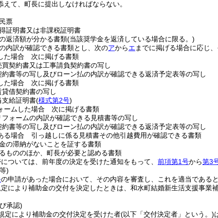
添えて、町長に提出しなければならない。
民票
得証明書又は非課税証明書
の返済額が分かる書類
(当該奨学金を返済している場合に限る。)
の内訳が確認できる書類とし、次の
ア
から
エ
までに掲げる場合に応じ、
した場合 次に掲げる書類
売買契約書又は工事請負契約書の写し
契約書等の写し及びローン払の内訳が確認できる返済予定表等の写し
した場合 次に掲げる書類
賃貸借契約書の写し
当支給証明書
(
様式第2号
)
ォームした場合 次に掲げる書類
リフォームの内訳が確認できる見積書等の写し
契約書等の写し及びローン払の内訳が確認できる返済予定表等の写し
ある場合 引っ越しに係る見積書その他引越費用が確認できる書類
金の滞納がないことを証する書類
るもののほか、町長が必要と認める書類
帯については、前年度の決定を受けた通知をもって、
前項第1号
から
第3
等)
条
の申請があった場合において、その内容を審査し、これを適当である
規定により補助金の交付を決定したときは、和水町結婚新生活支援事業
び承認)
規定により補助金の交付決定を受けた者
(以下「交付決定者」という。)