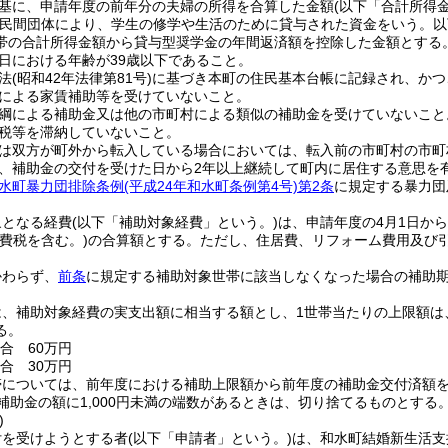
基に、申請年度の前年分の夫婦の所得を合算した金額
(以下「合計所得
は民間団体により、学生の修学や生活のために貸与された資金をいう。以
帯の合計所得金額から貸与型奨学金の年間返済額を控除した金額とする
日における年齢が39歳以下であること。
法
(昭和42年法律第81号)
に基づき本町の住民基本台帳に記録され、かつ
による家賃補助等を受けていないこと。
綱による補助金又は他の市町村による類似の補助金を受けていないこと
税等を滞納していないこと。
は双方が町外から転入している場合においては、転入前の市町村の市町
、補助金の交付を受けた日から2年以上継続して町内に居住する意思を
水町暴力団排除条例
(平成24年和水町条例第4号)
第2条
に規定する暴力団
象となる経費
(以下「補助対象経費」という。)
は、申請年度の4月1日か
費税を含む。)
の合算額とする。
ただし、住居費、リフォーム費用及び
かわらず、
前条
に規定する補助対象世帯に該当しなくなった場合の補助
は、補助対象経費の実支出額に相当する額とし、1世帯当たりの上限額は
る。
合 60万円
合 30万円
帯については、前年度における補助上限額から前年度の補助金交付済額
補助金の額に1,000円未満の端数があるときは、切り捨てるものとする
)
付を受けようとする者
(以下「申請者」という。)
は、和水町結婚新生活支