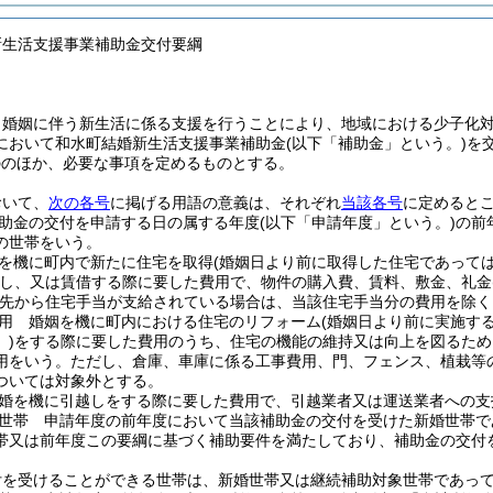
新生活支援事業補助金交付要綱
、婚姻に伴う新生活に係る支援を行うことにより、地域における少子化
において和水町結婚新生活支援事業補助金
(以下「補助金」という。)
を
ののほか、必要な事項を定めるものとする。
おいて、
次の各号
に掲げる用語の意義は、それぞれ
当該各号
に定めると
助金の交付を申請する日の属する年度
(以下「申請年度」という。)
の前
の世帯をいう。
を機に町内で新たに住宅を取得
(婚姻日より前に取得した住宅であって
し、又は賃借する際に要した費用で、物件の購入費、賃料、敷金、礼金
務先から住宅手当が支給されている場合は、当該住宅手当分の費用を除く
用 婚姻を機に町内における住宅のリフォーム
(婚姻日より前に実施す
)
をする際に要した費用のうち、住宅の機能の維持又は向上を図るため
用をいう。
ただし、倉庫、車庫に係る工事費用、門、フェンス、植栽等
ついては対象外とする。
婚を機に引越しをする際に要した費用で、引越業者又は運送業者への支
世帯 申請年度の前年度において当該補助金の交付を受けた新婚世帯で
帯又は前年度この要綱に基づく補助要件を満たしており、補助金の交付
付を受けることができる世帯は、新婚世帯又は継続補助対象世帯であっ