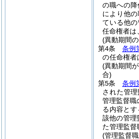
の職への降
により他の
ている他の
任命権者は
(異動期間
第4条
条例
の任命権者
(異動期間
合)
第5条
条例
された管理
管理監督職
る内容とす
該他の管理
た管理監督
(管理監督