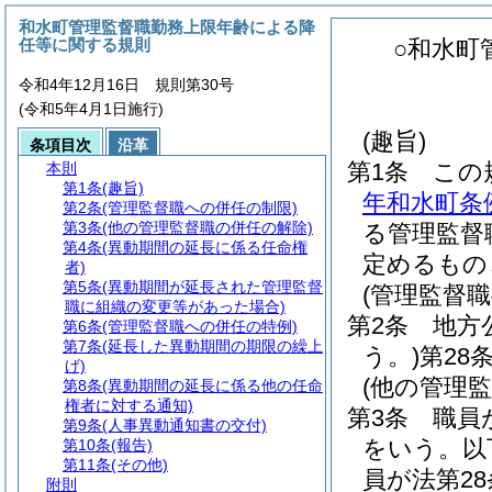
和水町管理監督職勤務上限年齢による降
任等に関する規則
○和水町
令和4年12月16日 規則第30号
(令和5年4月1日施行)
(趣旨)
条項目次
沿革
第1条
この
本則
第1条
(趣旨)
年和水町条
第2条
(管理監督職への併任の制限)
第3条
(他の管理監督職の併任の解除)
る管理監督
第4条
(異動期間の延長に係る任命権
定めるもの
者)
第5条
(異動期間が延長された管理監督
(管理監督
職に組織の変更等があった場合)
第2条
地方
第6条
(管理監督職への併任の特例)
第7条
(延長した異動期間の期限の繰上
う。)
第28
げ)
(他の管理
第8条
(異動期間の延長に係る他の任命
権者に対する通知)
第3条
職員
第9条
(人事異動通知書の交付)
をいう。以
第10条
(報告)
第11条
(その他)
員が法第2
附則