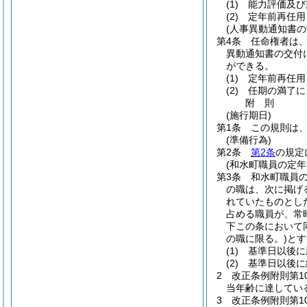
(1)
能力評価及び
(2)
定年前再任用
(人事異動通知書の
第4条
任命権者は
異動通知書の交付
ができる。
(1)
定年前再任用
(2)
任期の満了に
附
則
(施行期日)
第1条
この規則は、
(準備行為)
第2条
第2条
の規定
(和水町職員の定
第3条
和水町職員
の職は、次に掲げ
れていたものとし
占める職員が、常
下この条において
の職に限る。)
とす
(1)
基準日以後に
(2)
基準日以後に
2
改正条例附則第1
当年齢に達してい
3
改正条例附則第1