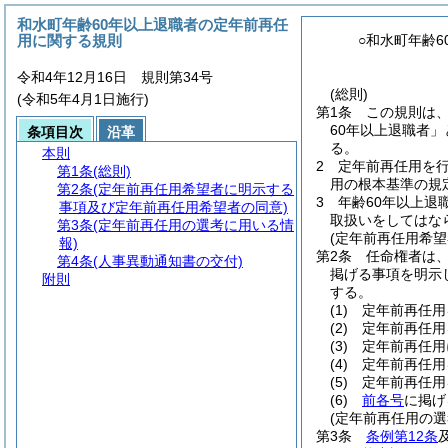
和水町年齢60年以上退職者の定年前再任
用に関する規則
○和水町年齢
令和4年12月16日 規則第34号
(総則)
(令和5年4月1日施行)
第1条
この規則は
60年以上退職者」
条項目次
沿革
る。
本則
2
定年前再任用を
第1条
(総則)
用の根本基準の規
第2条
(定年前再任用希望者に明示する
3
年齢60年以上退
事項及び定年前再任用希望者の同意)
取扱いをしてはな
第3条
(定年前再任用の選考に用いる情
(定年前再任用希
報)
第2条
任命権者は
第4条
(人事異動通知書の交付)
掲げる事項を明示
附則
する。
(1)
定年前再任用
(2)
定年前再任用
(3)
定年前再任用
(4)
定年前再任用
(5)
定年前再任用
(6)
前各号
に掲げ
(定年前再任用の選
第3条
条例第12条