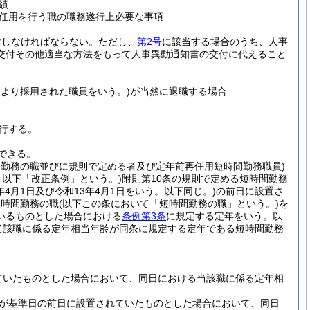
績
任用を行う職の職務遂行上必要な事項
付しなければならない。
ただし、
第2号
に該当する場合のうち、人事
交付その他適当な方法をもって人事異動通知書の交付に代えること
より採用された職員をいう。)
が当然に退職する場合
行する。
できる。
間勤務の職並びに規則で定める者及び定年前再任用短時間勤務職員)
。以下「改正条例」という。)
附則第10条の規則で定める短時間勤務
1年4月1日及び令和13年4月1日をいう。以下同じ。)
の前日に設置さ
短時間勤務の職
(以下この条において「短時間勤務の職」という。)
を
いるものとした場合における
条例第3条
に規定する定年をいう。以
当該職に係る定年相当年齢が同条に規定する定年である短時間勤務
ていたものとした場合において、同日における当該職に係る定年相
が基準日の前日に設置されていたものとした場合において、同日