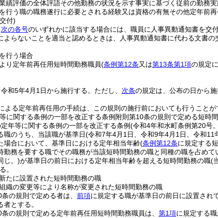
業績評価の全体評語その他勤務の状況を示す事実に基づく従前の勤務実
を行う職の職務遂行に必要とされる経験又は資格の有無その他定年前再
交付)
、
次の各号
のいずれかに該当する場合には、職員に人事異動通知書を交
によらないことを適当と認めるときは、人事異動通知書に代わる文書の
を行う場合
より定年前再任用短時間勤務職員
(
条例第12条
又は
第13条第1項
の規定に
令和5年4月1日から施行する。
ただし、
次条
の規定は、公布の日から施
による定年前再任用の手続は、この規則の施行前においても行うことが
年等に関する条例の一部を改正する条例附則第10条の規則で定める短時
の定年等に関する条例の一部を改正する条例
(令和4年和水町条例第20号
る職のうち、当該職が基準日
(令和7年4月1日、令和9年4月1日、令和1
た場合において、基準日における定年相当年齢
(
条例第12条
に規定する
時勤務を要する職でその職務が当該短時間勤務の職と同種の職を占めて
同じ。)
が基準日の前日における定年相当年齢を超える短時間勤務の職
(
る。
新たに設置された短時間勤務の職
組織の変更等により名称が変更された短時間勤務の職
0条の規則で定める者は、
前項
に規定する職が基準日の前日に設置され
る者とする。
0条の規則で定める定年前再任用短時間勤務職員は、
第1項
に規定する職