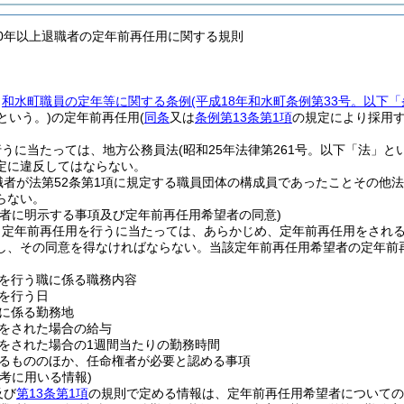
60年以上退職者の定年前再任用に関する規則
、
和水町職員の定年等に関する条例
(平成18年和水町条例第33号。以下
という。)
の定年前再任用
(
同条
又は
条例第13条第1項
の規定により採用す
行うに当たっては、地方公務員法
(昭和25年法律第261号。以下「法」と
定に違反してはならない。
職者が法第52条第1項に規定する職員団体の構成員であったことその他
らない。
望者に明示する事項及び定年前再任用希望者の同意)
、定年前再任用を行うに当たっては、あらかじめ、定年前再任用をされ
し、その同意を得なければならない。
当該定年前再任用希望者の定年前
を行う職に係る職務内容
を行う日
に係る勤務地
をされた場合の給与
をされた場合の1週間当たりの勤務時間
るもののほか、任命権者が必要と認める事項
考に用いる情報)
及び
第13条第1項
の規則で定める情報は、定年前再任用希望者についての