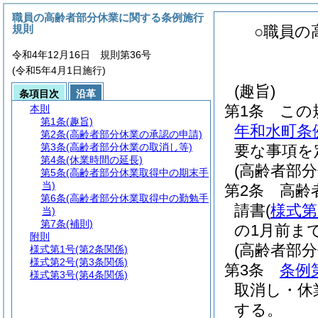
職員の高齢者部分休業に関する条例施行
規則
○職員の
令和4年12月16日 規則第36号
(令和5年4月1日施行)
(趣旨)
条項目次
沿革
第1条
この
本則
第1条
(趣旨)
年和水町条
第2条
(高齢者部分休業の承認の申請)
第3条
(高齢者部分休業の取消し等)
要な事項を
第4条
(休業時間の延長)
(高齢者部
第5条
(高齢者部分休業取得中の期末手
当)
第2条
高齢
第6条
(高齢者部分休業取得中の勤勉手
請書
(
様式第
当)
第7条
(補則)
の1月前ま
附則
(高齢者部
様式第1号
(第2条関係)
様式第2号
(第3条関係)
第3条
条例
様式第3号
(第4条関係)
取消し・休
する。