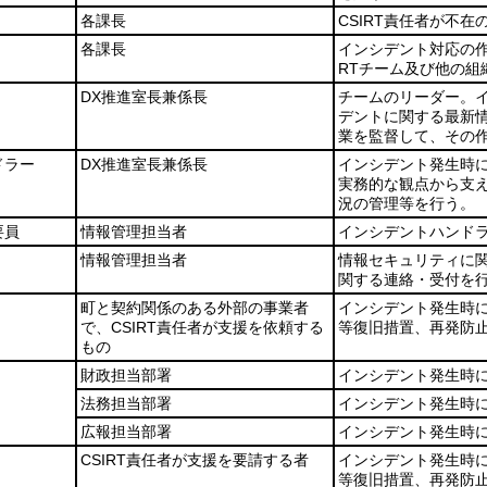
各課長
CSIRT責任者が不
各課長
インシデント対応の作
RTチーム及び他の
DX推進室長兼係長
チームのリーダー。
デントに関する最新
業を監督して、その
ドラー
DX推進室長兼係長
インシデント発生時に
実務的な観点から支
況の管理等を行う。
要員
情報管理担当者
インシデントハンド
情報管理担当者
情報セキュリティに
関する連絡・受付を
町と契約関係のある外部の事業者
インシデント発生時
で、CSIRT責任者が支援を依頼する
等復旧措置、再発防
もの
財政担当部署
インシデント発生時
法務担当部署
インシデント発生時
広報担当部署
インシデント発生時
CSIRT責任者が支援を要請する者
インシデント発生時
等復旧措置、再発防