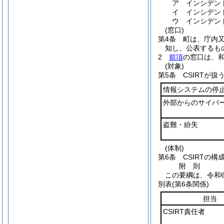
ア
インシデン
イ
インシデン
ウ
インシデン
(窓口)
第4条
町は、庁内
知し、公表するも
2
前項
の窓口は、和
(対象)
第5条
CSIRTが
情報システムの停
外部からのサイバ
盗難・紛失
(体制)
第6条
CSIRTの
附
則
この要綱は、令和
別表
(第6条関係)
担当
CSIRT責任者