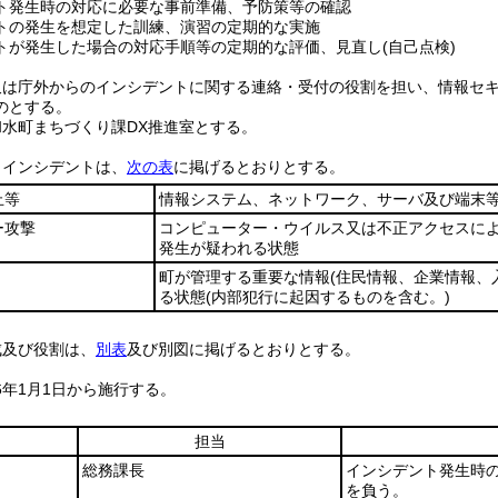
ト発生時の対応に必要な事前準備、予防策等の確認
トの発生を想定した訓練、演習の定期的な実施
トが発生した場合の対応手順等の定期的な評価、見直し
(自己点検)
又は庁外からのインシデントに関する連絡・受付の役割を担い、情報セ
のとする。
水町まちづくり課DX推進室とする。
扱うインシデントは、
次の表
に掲げるとおりとする。
止等
情報システム、ネットワーク、サーバ及び端末
ー攻撃
コンピューター・ウイルス又は不正アクセスに
発生が疑われる状態
町が管理する重要な情報
(住民情報、企業情報、
る状態
(内部犯行に起因するものを含む。)
構成及び役割は、
別表
及び別図に掲げるとおりとする。
6年1月1日から施行する。
担当
総務課長
インシデント発生時
を負う。