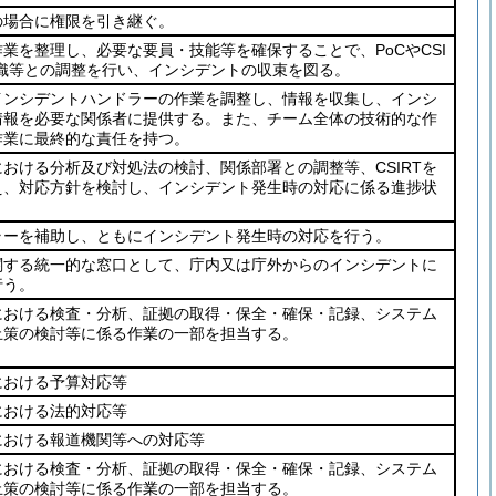
在の場合に権限を引き継ぐ。
業を整理し、必要な要員・技能等を確保することで、PoCやCSI
組織等との調整を行い、インシデントの収束を図る。
インシデントハンドラーの作業を調整し、情報を収集し、インシ
情報を必要な関係者に提供する。また、チーム全体の技術的な作
作業に最終的な責任を持つ。
おける分析及び対処法の検討、関係部署との調整等、CSIRTを
え、対応方針を検討し、インシデント発生時の対応に係る進捗状
ラーを補助し、ともにインシデント発生時の対応を行う。
関する統一的な窓口として、庁内又は庁外からのインシデントに
行う。
における検査・分析、証拠の取得・保全・確保・記録、システム
止策の検討等に係る作業の一部を担当する。
における予算対応等
における法的対応等
における報道機関等への対応等
における検査・分析、証拠の取得・保全・確保・記録、システム
止策の検討等に係る作業の一部を担当する。