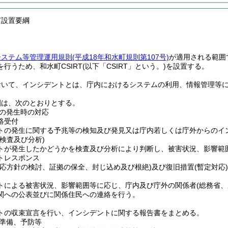
RT設置要綱
システム等管理運用規則
(平成18年和水町規則第107号)
が適用される範囲
行うため、和水町CSIRT
(以下「CSIRT」という。)
を設置する。
おいて、インシデントとは、庁内におけるシステムの利用、情報管理等
役割は、次のとおりとする。
の発生時の対応
絡受付
トの発生に関する予兆等の検知及び発見又は庁内若しくは庁外からのイ
(検査及び分析)
トが発生したかどうかを検査及び分析により判断し、被害状況、影響範
トレスポンス
対応方針の検討、証拠の保全、封じ込め及び根絶)
及び復旧措置
(暫定対応)
トによる被害状況、影響範囲等に応じ、庁内及び庁外の関係者
(総務省
関への公表並びに関係住民への連絡を行う。
トの収束宣言を行い、インシデントに関する報告書をまとめる。
準備、予防等