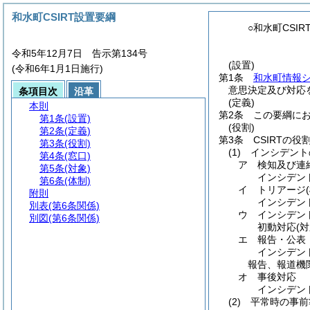
和水町CSIRT設置要綱
○和水町CSI
令和5年12月7日 告示第134号
(設置)
(令和6年1月1日施行)
第1条
和水町情報
意思決定及び対応を
条項目次
沿革
(定義)
本則
第2条
この要綱に
第1条
(設置)
(役割)
第2条
(定義)
第3条
CSIRTの
第3条
(役割)
(1)
インシデント
第4条
(窓口)
ア
検知及び連
第5条
(対象)
インシデン
第6条
(体制)
イ
トリアージ
附則
インシデン
別表
(第6条関係)
ウ
インシデン
別図
(第6条関係)
初動対応
(
エ
報告・公表
インシデン
報告、報道機
オ
事後対応
インシデン
(2)
平常時の事前