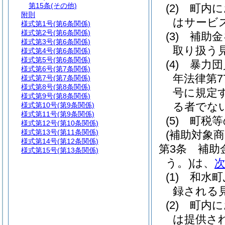
第15条
(その他)
(2)
町内に
附則
はサービ
様式第1号
(第6条関係)
様式第2号
(第6条関係)
(3)
補助金
様式第3号
(第6条関係)
取り扱う
様式第4号
(第6条関係)
様式第5号
(第6条関係)
(4)
暴力団
様式第6号
(第7条関係)
年法律第7
様式第7号
(第7条関係)
様式第8号
(第8条関係)
号に規定
様式第9号
(第8条関係)
る者でな
様式第10号
(第9条関係)
様式第11号
(第9条関係)
(5)
町税等
様式第12号
(第10条関係)
様式第13号
(第11条関係)
(補助対象商
様式第14号
(第12条関係)
第3条
補助
様式第15号
(第13条関係)
う。)
は、
(1)
和水町
録される
(2)
町内に
は提供さ