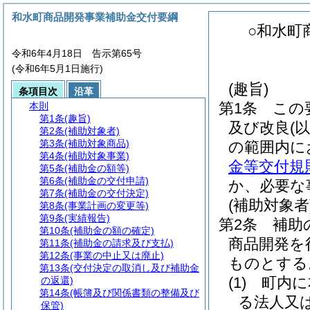
和水町商品開発事業補助金交付要綱
○和水町
令和6年4月18日 告示第65号
(令和6年5月1日施行)
(趣旨)
条項目次
沿革
第1条
この
本則
第1条
(趣旨)
及び改良
(
第2条
(補助対象者)
第3条
(補助対象商品)
の範囲内に
第4条
(補助対象事業)
金等交付規
第5条
(補助金の額等)
第6条
(補助金の交付申請)
か、必要な
第7条
(補助金の交付決定)
(補助対象者
第8条
(事業計画の変更等)
第9条
(実績報告)
第2条
補助
第10条
(補助金の額の確定)
商品開発を
第11条
(補助金の請求及び支払)
第12条
(事業の中止又は廃止)
ものとする
第13条
(交付決定の取消し及び補助金
(1)
町内に
の返還)
第14条
(帳簿及び関係書類の整備及び
る法人又
保管)