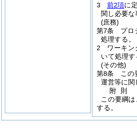
3
前2項
に
関し必要な
(庶務)
第7条
プロ
処理する。
2
ワーキン
いて処理す
(その他)
第8条
この
運営等に関
附
則
この要綱は
する。