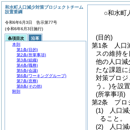
和水町人口減少対策プロジェクトチーム
設置要綱
○和水町
令和6年6月3日 告示第77号
(令和6年6月3日施行)
(目的)
条項目次
沿革
第1条
人口
本則
第1条
(目的)
スの維持を
第2条
(所掌事項)
第3条
(組織)
他の人口減
第4条
(職務)
たな課題に
第5条
(会議)
第6条
(ワーキンググループ)
対策プロジ
第7条
(庶務)
う。)
を設
第8条
(その他)
附則
(所掌事項)
第2条
プロ
(1)
人口減
ること。
(2)
人口減