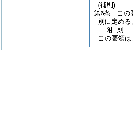
(補則)
第6条
この
別に定める
附
則
この要領は