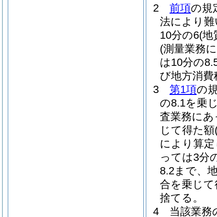
2
前項
の規
法により難
10分の6
(
(測量業務
は10分の8.
び地方消費
3
第1項
の
の8.1を乗
査業務にあっ
じて得た額
により算定
っては3分の
8.2まで、
合を乗じて
捨てる。
4
当該業務