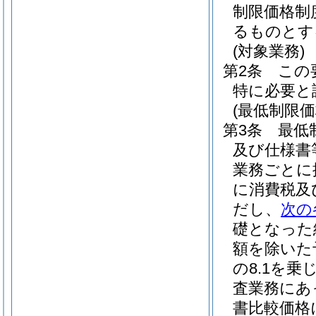
制限価格制
るものとす
(対象業務)
第2条
この
特に必要と
(最低制限
第3条
最低
及び仕様書
業務ごとに
に消費税及
だし、
次の
礎となった
額を除いた
の8.1を乗
査業務にあっ
書比較価格に