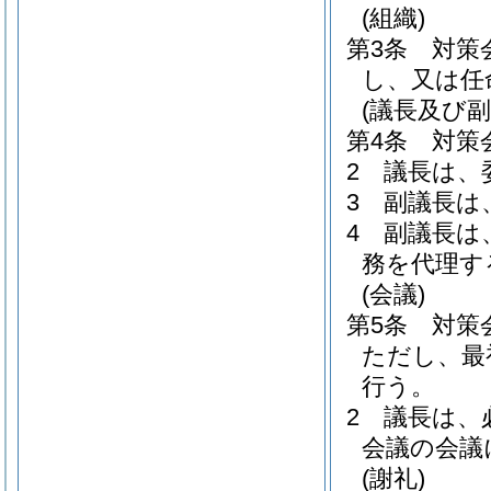
(組織)
第3条
対策
し、又は任
(議長及び副
第4条
対策
2
議長は、
3
副議長は
4
副議長は
務を代理す
(会議)
第5条
対策
ただし、最
行う。
2
議長は、
会議の会議
(謝礼)