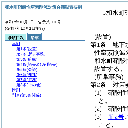
和水町硝酸性窒素削減対策会議設置要綱
○和水町
令和7年10月1日 告示第101号
(令和7年10月1日施行)
(設置)
条項目次
沿革
第1条
地下
本則
第1条
(設置)
性窒素削減
第2条
(所掌事務)
第3条
(組織)
和水町硝酸
第4条
(議長及び副議長)
設置する。
第5条
(会議)
第6条
(謝礼)
(所掌事務)
第7条
(庶務)
第2条
対策
第8条
(その他)
附則
(1)
硝酸性
別表
(第3条関係)
と。
(2)
硝酸性
(3)
前2号
こと。