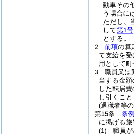
動車その
う場合に
ただし、
して
第1号
とする。
2
前項
の算
て支給を受
用として町
3
職員又は
当する金額
した転居費
し引くこと
(退職者等の
第15条
条例
に掲げる旅
(1)
職員が