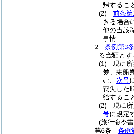
帰するこ
(2)
前条第
きる場合
他の当該
事情
2
条例第3条
る金額とす
(1)
現に所
券、乗船
む。
次号
喪失した
給するこ
(2)
現に所
号
に規定
(旅行命令
第6条
条例