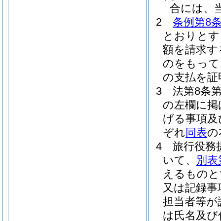
合には、
2
条例第8条
とおりとす
額を請求す
のをもって
の支払を証
3
法第8条
の左欄に掲
げる事項及
ぞれ
同表
の
4
旅行役務
いて、
別表
えるものと
又は記録事
担当者等が
は氏名及び