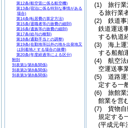
第12条
(航空賃に係る航空機)
(1)
旅行業
第13条
(宿泊に係る特別な事情がある
る旅行業
場合)
第14条
(転居費の算定方法)
(2)
鉄道事
第15条
(退職者等の旅費の細則)
鉄道運送
第16条
(遺族等の旅費の細則)
第17条
(給与の種類)
する軌道
第18条
(通勤手当との調整)
(3)
海上運
第19条
(在勤地等以外の地を出発地又
は到着地とする場合の旅費)
する船舶
第20条
(年度経過等による区分)
(4)
航空法
附則
別表第1
(第8条関係)
空運送事
別表第2
(第8条関係)
別表第3
(第8条関係)
(5)
道路運
定する一
(6)
旅館業
館業を営
(7)
貨物自
規定する
(平成元年