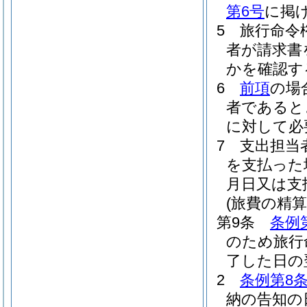
第6号
に掲
5
旅行命令
者が請求書
かを確認す
6
前項
の場
者であると
に対して必
7
支出担当
を支払った
月日又は支
(旅費の精
第9条
条例
のため旅行
了した日の
2
条例第8条
納の告知の