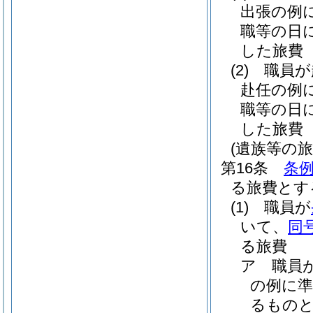
出張の例
職等の日
した旅費
(2)
職員が
赴任の例
職等の日
した旅費
(遺族等の旅
第16条
条例
る旅費とす
(1)
職員が
いて、
同
る旅費
ア
職員
の例に準
るもの