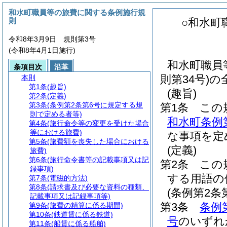
和水町職員等の旅費に関する条例施行規
則
○和水町
令和8年3月9日 規則第3号
(令和8年4月1日施行)
和水町職員
条項目次
沿革
則第34号)
本則
第1条
(趣旨)
(趣旨)
第2条
(定義)
第3条
(条例第2条第6号に規定する規
第1条
この
則で定める者等)
和水町条例
第4条
(旅行命令等の変更を受けた場合
等における旅費)
な事項を定
第5条
(旅費額を喪失した場合における
(定義)
旅費)
第6条
(旅行命令書等の記載事項又は記
第2条
この
録事項)
する用語の
第7条
(電磁的方法)
第8条
(請求書及び必要な資料の種類、
(条例第2
記載事項又は記録事項等)
第3条
条例
第9条
(旅費の精算に係る期間)
第10条
(鉄道賃に係る鉄道)
号
のいずれ
第11条
(船賃に係る船舶)