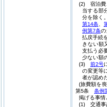
(2)
宿泊費
当する部
分を除く。
第14条
、
例第7条
の
払戻手続
きない額
支払う必
少ない額
(3)
前2号
の変更等
者が認め
(旅費額を
第5条
条例
掲げる事情
(1)
交通事