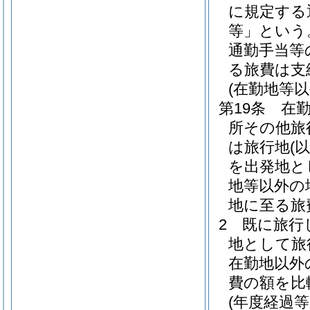
に規定する
等」という
通勤手当等
る旅費は支
(在勤地等
第19条
在
所その他旅
は旅行地
(
を出発地と
地等以外の
地に至る旅
2
既に旅行
地として旅
在勤地以外
費の額を比
(年度経過