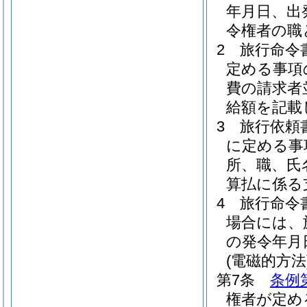
年月日、出
令権者の職
2
旅行命令
定める事項
費の請求者
給額を記載
3
旅行依頼
に定める事
所、職、氏
算払に係る
4
旅行命令
場合には、
の発令年月
(電磁的方法
第7条
条例
権者が定め