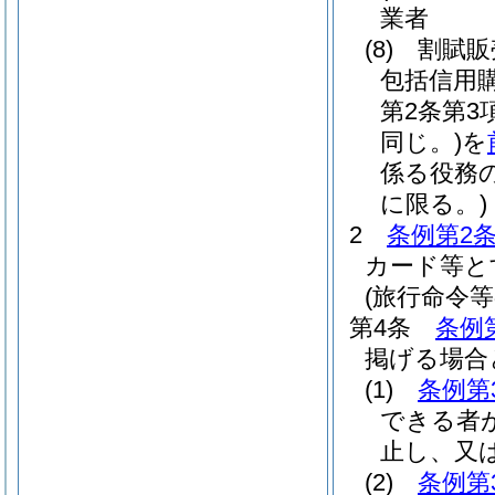
業者
(8)
割賦販
包括信用
第2条第
同じ。)
を
係る役務
に限る。)
2
条例第2条
カード等と
(旅行命令
第4条
条例
掲げる場合
(1)
条例第
できる者
止し、又
(2)
条例第