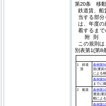
第20条
移
鉄道賃、船
当する部分
は、年度の
着するまで
附
則
この規則は
別表第1
(第8
1 鉄道
条例第9
賃
賃
(運賃
による移
条例第9
までに
2 船賃
条例第1
運賃
(運
舶による
条例第1