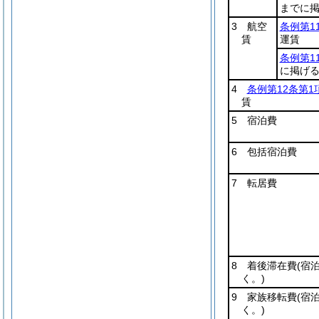
までに
3 航空
条例第1
賃
運賃
条例第1
に掲げ
4
条例第12条第1
賃
5 宿泊費
6 包括宿泊費
7 転居費
8 着後滞在費
(宿
く。)
9 家族移転費
(宿
く。)