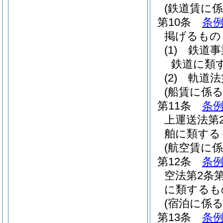
(鉄道賃に係
第10条
条例
掲げるもの
(1)
鉄道事
鉄道に類
(2)
軌道法
(船賃に係る
第11条
条例
上運送法第
舶に類する
(航空賃に係
第12条
条例
空法第2条
に類するも
(宿泊に係
第13条
条例