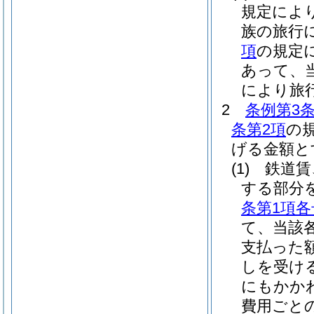
規定によ
族の旅行
項
の規定
あって、
により旅
2
条例第3条
条第2項
の
げる金額と
(1)
鉄道賃
する部分を
条第1項各
て、当該
支払った
しを受け
にもかか
費用ごと