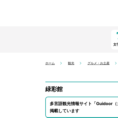
文
ホーム
観光
グルメ・お土産
緑彩館
多言語観光情報サイト「Guidoo
掲載しています