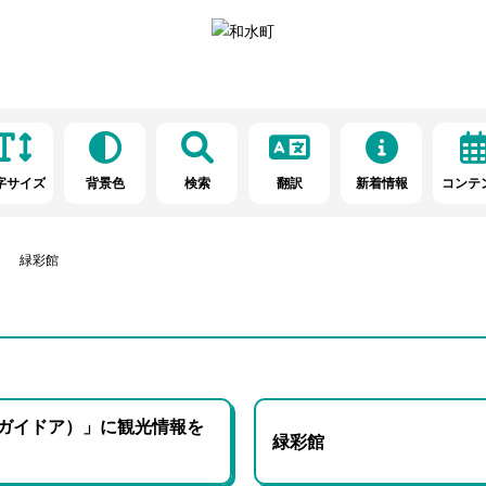
字サイズ
背景色
検索
翻訳
新着情報
コンテ
緑彩館
r（ガイドア）」に観光情報を
緑彩館