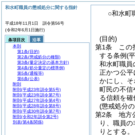
和水町職員の懲戒処分に関する指針
○和水町
平成18年11月1日 訓令第56号
(令和2年6月1日施行)
(目的)
条項目次
沿革
第1条
この
本則
第1条
(目的)
する条例
(
第2条
(懲戒処分の種類)
第3条
(量定決定の基本方針)
和水町職員
第4条
(処分量定の標準例)
正かつ公平
第5条
(通報等)
第6条
(公表)
かにし、そ
附則
町民の不信
附則
(平成23年訓令第5号)
附則
(平成23年訓令第7号)
る信頼を確
附則
(平成27年訓令第4号)
(懲戒処分の
附則
(平成28年訓令第8号)
附則
(平成30年訓令第7号)
第2条
地方
附則
(令和2年訓令第2号)
り、職員の
別表
(第4条関係)
りとする。