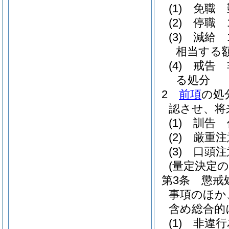
(1)
免職 
(2)
停職 
(3)
減給 
相当する
(4)
戒告 
る処分
2
前項
の処
認させ、将
(1)
訓告 
(2)
厳重注
(3)
口頭注
(量定決定の
第3条
懲戒
事項のほか
含め総合的
(1)
非違行