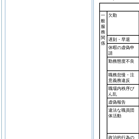
一
欠勤
般
服
務
関
遅刻・早退
係
休暇の虚偽申
請
勤務態度不良
職務怠慢・注
意義務違反
職場内秩序び
ん乱
虚偽報告
違法な職員団
体活動
政治的行為の