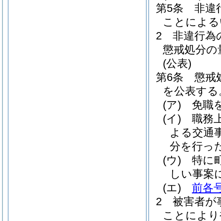
第5条
非違
ことによる
2
非違行為
懲戒処分の
(公表)
第6条
懲戒
を公表する
(ア)
免職
(イ)
職務
よる交通
分を行っ
(ウ)
特に
しい事案
(エ)
前各
2
被害者が
ことにより