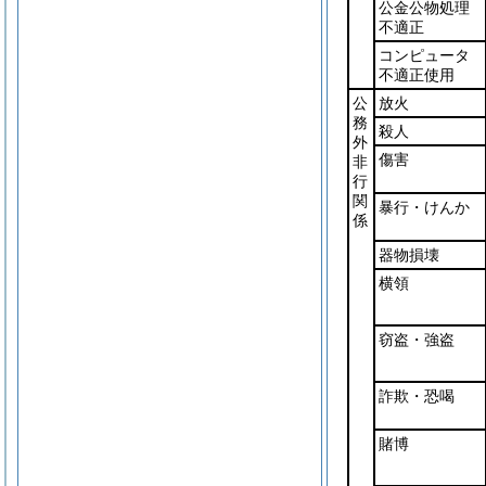
公金公物処理
不適正
コンピュータ
不適正使用
公
放火
務
殺人
外
傷害
非
行
関
暴行・けんか
係
器物損壊
横領
窃盗・強盗
詐欺・恐喝
賭博