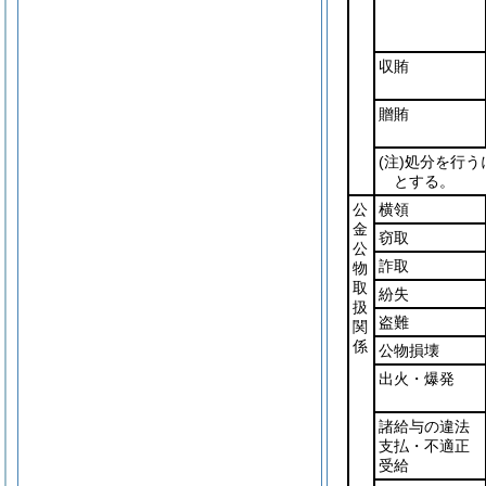
収賄
贈賄
(注)
処分を行う
とする。
公
横領
金
窃取
公
詐取
物
取
紛失
扱
盗難
関
係
公物損壊
出火・爆発
諸給与の違法
支払・不適正
受給