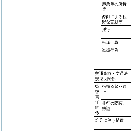
麻薬等の所持
等
酩酊による粗
野な言動等
淫行
痴漢行為
盗撮行為
交通事故・交通法
規違反関係
監
指揮監督不適
督
正
責
任
非行の隠蔽、
関
黙認
係
処分に伴う措置